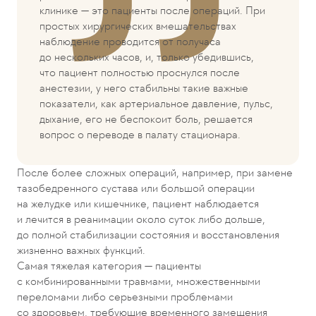
клинике — это пациенты после операций. При
простых хирургических вмешательствах
наблюдение проводится от получаса
до нескольких часов, и, только убедившись,
что пациент полностью проснулся после
анестезии, у него стабильны такие важные
показатели, как артериальное давление, пульс,
дыхание, его не беспокоит боль, решается
вопрос о переводе в палату стационара.
После более сложных операций, например, при замене
тазобедренного сустава или большой операции
на желудке или кишечнике, пациент наблюдается
и лечится в реанимации около суток либо дольше,
до полной стабилизации состояния и восстановления
жизненно важных функций.
Самая тяжелая категория — пациенты
с комбинированными травмами, множественными
переломами либо серьезными проблемами
со здоровьем, требующие временного замещения