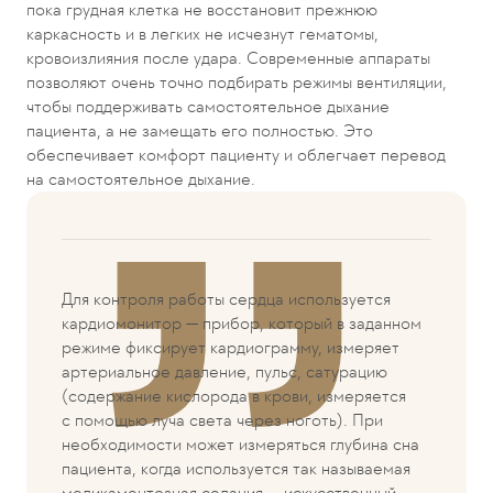
пока грудная клетка не восстановит прежнюю
каркасность и в легких не исчезнут гематомы,
кровоизлияния после удара. Современные аппараты
позволяют очень точно подбирать режимы вентиляции,
чтобы поддерживать самостоятельное дыхание
пациента, а не замещать его полностью. Это
обеспечивает комфорт пациенту и облегчает перевод
на самостоятельное дыхание.
Для контроля работы сердца используется
кардиомонитор — прибор, который в заданном
режиме фиксирует кардиограмму, измеряет
артериальное давление, пульс, сатурацию
(содержание кислорода в крови, измеряется
с помощью луча света через ноготь). При
необходимости может измеряться глубина сна
пациента, когда используется так называемая
медикаментозная седация — искусственный