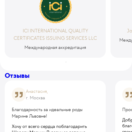
ICI INTERNATIONAL QUALITY
Jo
CERTIFICATES ISSUING SERVICES LLC
Между
Международная аккредитация
Отзывы
Анастасия,
г. Москва
Благодарность за идеальные роды
Про
Марине Львовне!
Добр
благ
Хочу от всего сердца поблагодарить
грам