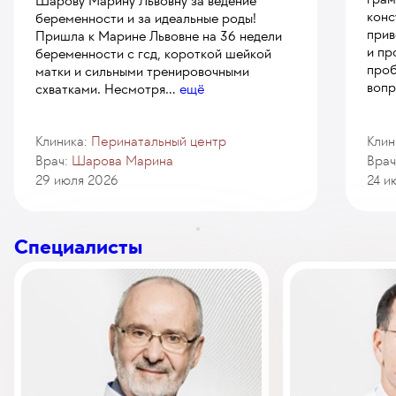
Шарову Марину Львовну за ведение
конс
беременности и за идеальные роды!
прив
Пришла к Марине Львовне на 36 недели
и пр
беременности с гсд, короткой шейкой
проб
матки и сильными тренировочными
вопр
схватками. Несмотря
...
ещё
Клиника:
Перинатальный центр
Клин
Врач:
Шарова Марина
Врач
29 июля 2026
24 и
Специалисты