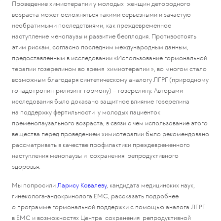
Проведение химиотерапии у молодых женщин детородного
возраста может осложняться такими серьезными и зачастую
необратимыми последствиями, как преждевременное
наступление менопаузы и развитие бесплодия. Противостоять
этим рискам, согласно последним международным данным,
предоставленным в исследовании «Использование гормональной
терапии гозерелином во время химиотерапии », во многом стало
возможным благодаря синтетическому аналогу ЛГРГ (природному
гонадотропин-рилизинг гормону) – гозерелину. Авторами
исследования было доказано защитное влияние гозерелина
на поддержку фертильности у молодых пациенток
пременопаузального возраста, в связи с чем использование этого
вещества перед проведением химиотерапии было рекомендовано
рассматривать в качестве профилактики преждевременного
наступления менопаузы и сохранения репродуктивного
здоровья.
Мы попросили
Ларису Ковалеву
, кандидата медицинских наук,
гинеколога-эндокринолога ЕМС, рассказать подробнее
о программе гормональной поддержки с помощью аналога ЛГРГ
в ЕМС и возможностях Центра сохранения репродуктивной