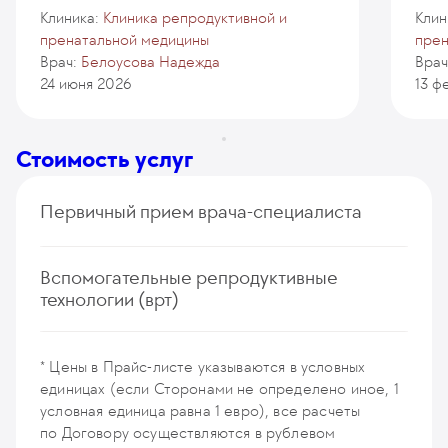
Клиника:
Клиника репродуктивной и
Клин
пренатальной медицины
прен
Врач:
Белоусова Надежда
Врач
24 июня 2026
13 ф
Стоимость услуг
Первичный прием врача-специалиста
Прием (осмотр, консультация) врача гинеколога-
Вспомогательные репродуктивные
репродуктолога с проведением УЗ-исследования
технологии (врт)
состояния матки и яичников (первичный, повторный)
269
у. е.
25 555
₽
Индукция суперовуляции в программе ЭКО
Прием (осмотр, консультация) врача гинеколога-
116
у. е.
11 020
₽
* Цены в Прайс-листе указываются в условных
репродуктолога/доноры/суррогатные матери
единицах (если Сторонами не определено иное, 1
Повторная искусственная инсеминация (1 раз)
(первичный, повторный)
условная единица равна 1 евро), все расчеты
172
у. е.
16 340
₽
130
у. е.
12 350
₽
по Договору осуществляются в рублевом