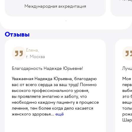
Международная аккредитация
Отзывы
Елена,
г. Москва
Благодарность Надежде Юрьевне!
Лучш
Уважаемая Надежда Юрьевна, благодарю
Моя 
вас от всего сердца за ваш труд! Помимо
перв
высокого профессионального уровня,
выби
вы проявляете эмпатию и заботу, что
это 
необходимо каждому пациенту в процессе
вещи
лечения, тем более когда дело касается
толь
женского здоровья
...
ещё
рожа
Шаро