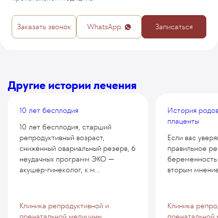
Заказать звонок
WhatsApp
Записаться
Другие истории лечения
10 лет бесплодия
История родов
плаценты
10 лет бесплодия, старший
репродуктивный возраст,
Если вас уверя
сниженный овариальный резерв, 6
правильное р
неудачных программ ЭКО —
беременность 
акушер-гинеколог, к.м...
вторым мнение
Клиника репродуктивной и
Клиника репро
пренатальной медицины
пренатальной