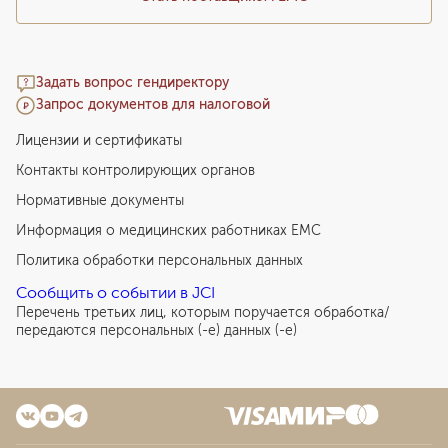
403
у. е.
38 285
₽
Использование среды EmbryoGlue при переносе
эмбрионов
Задать вопрос гендиректору
129
у. е.
12 255
₽
Запрос документов для налоговой
Экстракорпоральное оплодотворение ооцитов
Лицензии и сертификаты
округлыми сперматидами
Контакты контролирующих органов
1 000
у. е.
95 000
₽
Нормативные документы
Интраоперационный микроскопический поиск
Информация о медицинских работниках EMC
сперматозоидов и/или клеток сперматогенеза
Политика обработки персональных данных
при проведении биопсии яичка
570
у. е.
54 150
₽
Сообщить о событии в JCI
Перечень третьих лиц, которым поручается обработка/
Экстракорпоральное оплодотворение ооцитов
передаются персональных (-е) данных (-е)
с переносом цитоплазмы для носителей
митохондриальных заболеваний
2 000
у. е.
190 000
₽
Экстракорпоральное оплодотворение ооцитов