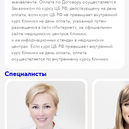
эквиваленте. Оплата по Договору осуществляется
Идентификация и оценка зрелости ооцитов,
Прием врача гинеколога-репродуктолога (без
Заказчиком по курсу ЦБ РФ, действующему на день
созревание in-vitro
проведения УЗ-исследования состояния матки
оплаты, если курс ЦБ РФ не превышает внутренний
903
у. е.
85 785
₽
и яичников)
курс Клиники на день оплаты, указанный путем
180
у. е.
17 100
₽
размещения в сети «Интернет», на официальном
Культивирование эмбрионов с предварительной
сайте медицинских центров Клиники,
оценкой зрелости ооцитов, созревание in-vitro
Совместный прием (осмотр, консультация)
и на информационных стендах в медицинских
1 355
у. е.
128 725
₽
гинеколога-репродуктолога и эмбриолога
центрах. Если курс ЦБ РФ превышает внутренний
с проведением УЗ-исследования состояния матки
курс Клиники на день оплаты, оплата
Интраовариальная аутоплазмотерапия
и яичников (первичный, повторный)
осуществляется по внутреннему курсу Клиники.
1 371
у. е.
130 245
₽
370
у. е.
35 150
₽
Специалисты
Внутриматочное введение плазмы обогащённой
Консультация эмбриолога
тромбоцитами (PRP)
145
у. е.
13 775
₽
484
у. е.
45 980
₽
Консультация врача генетика в программе ЭКО
Активация ткани яичников in-vitro
75
у. е.
7 125
₽
700
у. е.
66 500
₽
Прием (осмотр, консультация) врача
ИКСИ до 5-ти ооцитов
репродуктолога - андролога (первичный,
299
у. е.
28 405
₽
повторный)