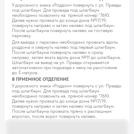
МАР-тест
У дорожного знака «Роддом» повернуть с ул. Правды
43
у. е.
4 085
₽
под шлагбаум. Для проезда под шлагбаум
необходимо позвонить на прямой номер *7610.
Далее нужно проехать до конца дома №17/19,
Поиск единичных сперматозоидов
повернуть направо и затем налево под шлагбаум.
188
у. е.
17 860
₽
После шлагбаума повернуть налево на гостевую
парковку.
Перенос эмбрионов
Для выезда с парковки необходимо проехать вдоль
516
у. е.
49 020
₽
роддома и свернуть налево под первый шлагбаум.
После шлагбаума повернуть налево и сразу
направо, затем ехать вдоль дома №11 до шлагбаума.
ИКСИ до 5 ооцитов/ ИМСИ в программе ЭКО
Шлагбаум на выезд на ул. Правды открывается
с минимальной стимуляцией
автоматически при подъезде к нему на расстояние
500
у. е.
47 500
₽
до 3 метров.
В ПРИЕМНОЕ ОТДЕЛЕНИЕ
Микроманипуляция ПИКСИ
У дорожного знака «Роддом» повернуть с ул. Правды
под шлагбаум. Для проезда под шлагбаум
312
у. е.
29 640
₽
необходимо позвонить на прямой номер *7610.
Далее нужно проехать до конца дома №17/19,
Тест на выживаемость сперматозоидов
повернуть направо и затем налево под шлагбаум.
320
у. е.
30 400
₽
После шлагбаума проехать прямо к распашным
воротам, после ворот повернуть налево.
Криоконсервация спермы
288
у. е.
27 360
₽