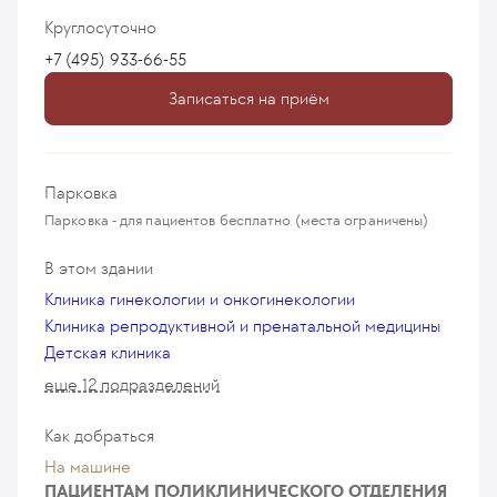
ооцитов (3 мес)
Круглосуточно
96
у. е.
9 120
₽
+7 (495) 933-66-55
Хранение криоконсервированных эмбрионов/
Записаться на приём
ооцитов (6 мес)
175
у. е.
16 625
₽
Трансвагинальная пункция яичников
Парковка
1 183
у. е.
112 385
₽
Парковка - для пациентов бесплатно (места ограничены)
Хранение криоконсервированных эмбрионов/
В этом здании
ооцитов (12 мес)
321
у. е.
30 495
₽
Клиника гинекологии и онкогинекологии
Клиника репродуктивной и пренатальной медицины
Вспомогательный хэтчинг
Детская клиника
145
у. е.
13 775
₽
еще 12 подразделений
Спермограмма с определением морфологии
Как добраться
по Крюгеру
141
у. е.
13 395
₽
На машине
ПАЦИЕНТАМ ПОЛИКЛИНИЧЕСКОГО ОТДЕЛЕНИЯ