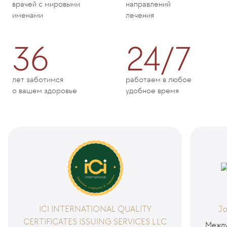
врачей с мировыми
направлений
именами
лечения
36
24/7
лет заботимся
работаем в любое
о вашем здоровье
удобное время
ICI INTERNATIONAL QUALITY
Jo
CERTIFICATES ISSUING SERVICES LLC
Между