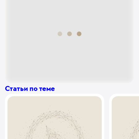
Хранение криоконсервированной спермы 1 месяц
40
у. е.
3 800
₽
Хранение криоконсервированной спермы 3 месяца
96
у. е.
9 120
₽
Хранение криоконсервированной спермы 6 месяцев
175
у. е.
16 625
₽
Повторный перенос эмбрионов
172
у. е.
16 340
₽
Хранение криоконсервированной спермы 12
Статьи по теме
месяцев
321
у. е.
30 495
₽
Перенос криоконсервированных эмбрионов
790
у. е.
75 050
₽
Использование донорской спермы в программе
ЭКО (1 образец)