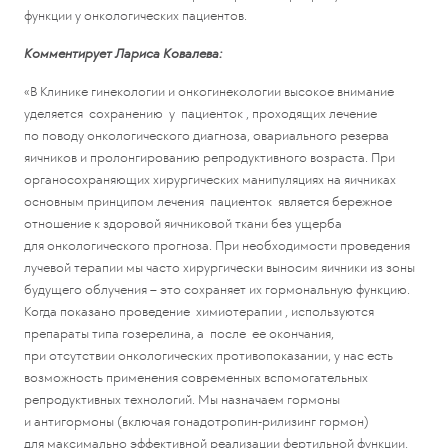
функции у онкологических пациентов.
Комментирует Лариса Ковалева:
«В Клинике гинекологии и онкогинекологии высокое внимание
уделяется сохранению у пациенток , проходящих лечение
по поводу онкологического диагноза, овариального резерва
яичников и пролонгированию репродуктивного возраста. При
органосохраняющих хирургических манипуляциях на яичниках
основным принципом лечения пациенток является бережное
отношение к здоровой яичниковой ткани без ущерба
для онкологического прогноза. При необходимости проведения
лучевой терапии мы часто хирургически выносим яичники из зоны
будущего облучения – это сохраняет их гормональную функцию.
Когда показано проведение химиотерапии , используются
препараты типа гозерелина, а после ее окончания,
при отсутствии онкологических противопоказании, у нас есть
возможность применения современных вспомогательных
репродуктивных технологий. Мы назначаем гормоны
и антигормоны (включая гонадотропин-рилизинг гормон)
для максимально эффективной реализации фертильной функции,