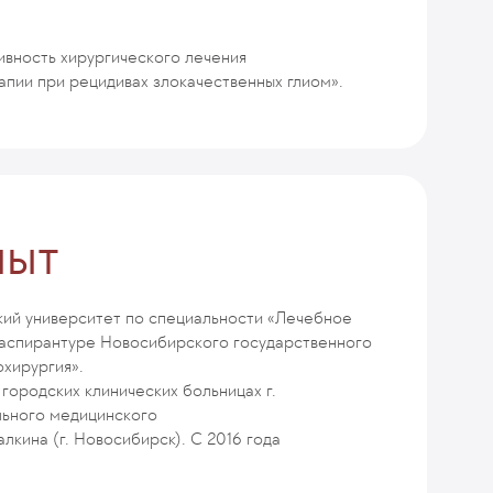
ивность хирургического лечения
пии при рецидивах злокачественных глиом».
пыт
ий университет по специальности «Лечебное
и аспирантуре Новосибирского государственного
хирургия».
 городских клинических больницах г.
льного медицинского
лкина (г. Новосибирск). С 2016 года