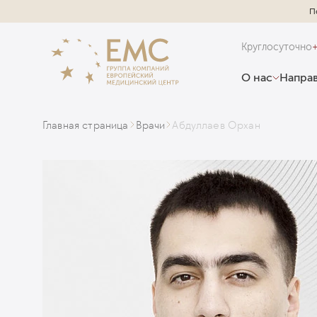
П
Круглосуточно
О нас
Направ
Главная страница
Врачи
Абдуллаев Орхан