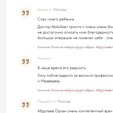
Алина,
г. Москва
Спас моего ребенка
Доктор Abdullaev просто с очень очень б
не достаточно описать мою благодарность 
большую операцию не пожелал себя ...спас
Клиника:
Клиника нейрохирургии
Врач:
Абдуллаев
Аноним
В наше время это редкость
Хочу поблагодарить за высокий профессио
и Медведеву.
Клиника:
Клиника нейрохирургии
Врач:
Абдуллаев
Пациент,
г. Москва
Абдулаев Орхан очень компетентный врач