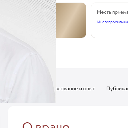
Общий стаж
Места прием
Многопрофильный
12 лет
О враче
Образование и опыт
Публика
О враче