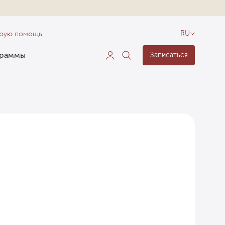
орую помощь
RU
граммы
Записаться