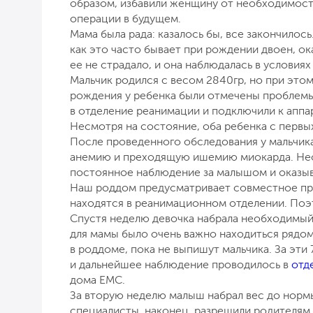
образом, избавили женщину от необходимост
операции в будущем.
Мама была рада: казалось бы, все закончилос
как это часто бывает при рождении двоен, ок
ее не страдало, и она наблюдалась в услови
Мальчик родился с весом 2840гр, но при этом
рождения у ребенка были отмечены проблем
в отделение реанимации и подключили к аппа
Несмотря на состояние, оба ребенка с первы
После проведенного обследования у мальчи
анемию и преходящую ишемию миокарда. Нео
постоянное наблюдение за малышом и оказы
Наш роддом предусматривает совместное пре
находятся в реанимационном отделении. Поэ
Спустя неделю девочка набрала необходимый 
для мамы было очень важно находиться рядом
в роддоме, пока не выпишут мальчика. За эт
и дальнейшее наблюдение проводилось в
отд
дома ЕМС.
За вторую неделю малыш набрал вес до нормы
специалисты, наконец, разрешили родителям 