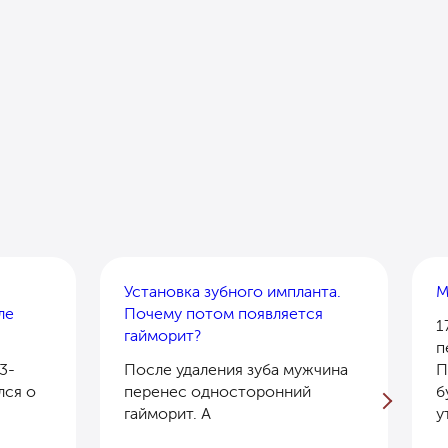
Установка зубного импланта.
М
ле
Почему потом появляется
1
гайморит?
п
3-
После удаления зуба мужчина
П
лся о
перенес односторонний
б
гайморит. А
у