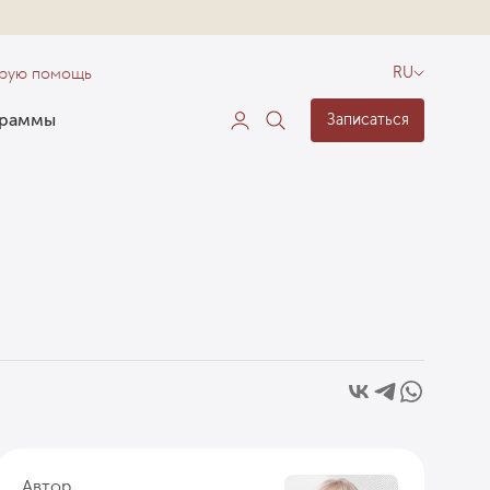
орую помощь
RU
граммы
Записаться
Автор