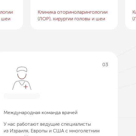
логии
Клиника оториноларингологии
К
и шеи
(ЛОР), хирургии головы и шеи
(
03
Международная команда врачей
У нас работают ведущие специалисты
из Израиля, Европы и США с многолетним