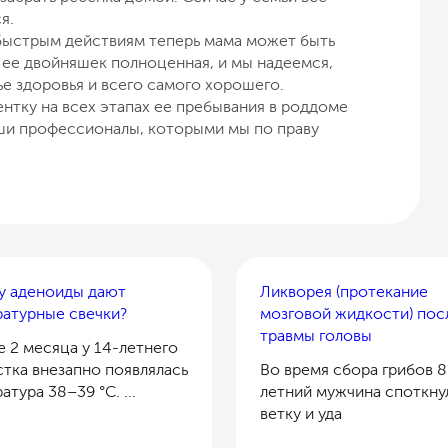
я.
быстрым действиям теперь мама может быть
 ее двойняшек полноценная, и мы надеемся,
ье здоровья и всего самого хорошего.
ентку на всех этапах ее пребывания в роддоме
ши профессионалы, которыми мы по праву
у аденоиды дают
Ликворея (протекание
атурные свечки?
мозговой жидкости) пос
травмы головы
 2 месяца у 14-летнего
тка внезапно появлялась
Во время сбора грибов 8
атура 38–39 °C. ...
летний мужчина споткну
ветку и уда