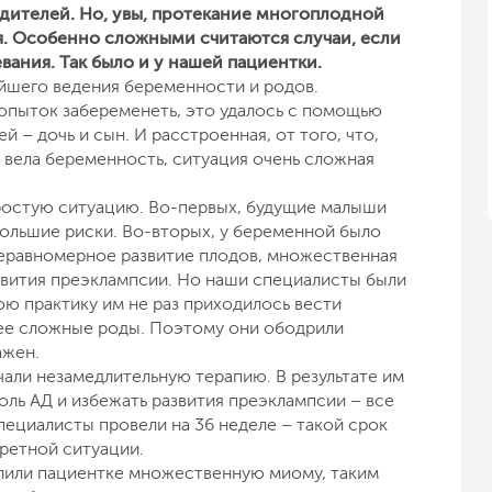
дителей. Но, увы, протекание многоплодной
. Особенно сложными считаются случаи, если
ания. Так было и у нашей пациентки.
ейшего ведения беременности и родов.
попыток забеременеть, это удалось с помощью
й – дочь и сын. И расстроенная, от того, что,
на вела беременность, ситуация очень сложная
остую ситуацию. Во-первых, будущие малыши
большие риски. Во-вторых, у беременной было
 неравномерное развитие плодов, множественная
звития преэклампсии. Но наши специалисты были
ою практику им не раз приходилось вести
ее сложные роды. Поэтому они ободрили
ажен.
чали незамедлительную терапию. В результате им
роль АД и избежать развития преэклампсии – все
пециалисты провели на 36 неделе – такой срок
ретной ситуации.
лили пациентке множественную миому, таким