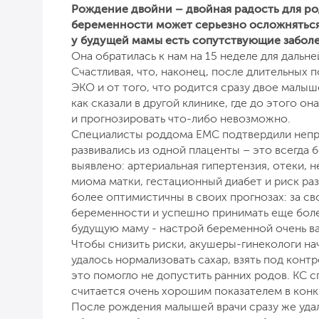
Рождение двойни – двойная радость для ро
беременности может серьезно осложняться
у будущей мамы есть сопутствующие заболев
Она обратилась к нам на 15 неделе для дальн
Счастливая, что, наконец, после длительных 
ЭКО и от того, что родится сразу двое малыше
как сказали в другой клинике, где до этого о
и прогнозировать что-либо невозможно.
Специалисты роддома ЕМС подтвердили непр
развивались из одной плаценты – это всегда 
выявлено: артериальная гипертензия, отеки,
миома матки, гестационный диабет и риск ра
более оптимистичны в своих прогнозах: за св
беременности и успешно принимать еще бол
будущую маму - настрой беременной очень в
Чтобы снизить риски, акушеры-гинекологи на
удалось нормализовать сахар, взять под конт
это помогло не допустить ранних родов. КС с
считается очень хорошим показателем в конк
После рождения малышей врачи сразу же уда