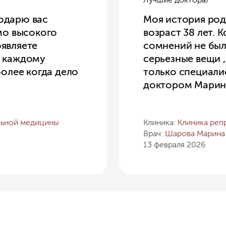
одарю вас
Моя история родо
мо высокого
возраст 38 лет. 
являете
сомнений не было
о каждому
серьезные вещи 
более когда дело
только специали
доктором Марин
льной медицины
Клиника:
Клиника реп
Врач:
Шарова Марина
13 февраля 2026