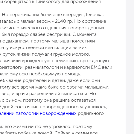
и обращаться к гинекологу для прохождения
ь. Но переживания были еще впереди. Девочка,
азалась с малым весом - 2140 гр. Но состояние
ях физиологического отделения новорожденных.
 был гораздо слабее сестрички. С момента
ы с дыханием, поэтому малыша поместили
рату искусственной вентиляции легких.
х суток жизни получали грудное молоко.
ка выявили врожденную пневмонию, врожденную
натологи, реаниматологи и кардиологи ЕМС вели
вали ему всю необходимую помощь.
бывание родителей и детей, даже если они
тому все время мама была со своими малышами.
вес, и врачи разрешили ей выписаться. Но
 с сыном, поэтому она решила оставаться
и 7 дней состояние новорожденного улучшилось,
елении патологии новорожденных
родильного
, его жизни ничто не угрожало, поэтому
забрать ребенка домой. Сейчас у семьи все