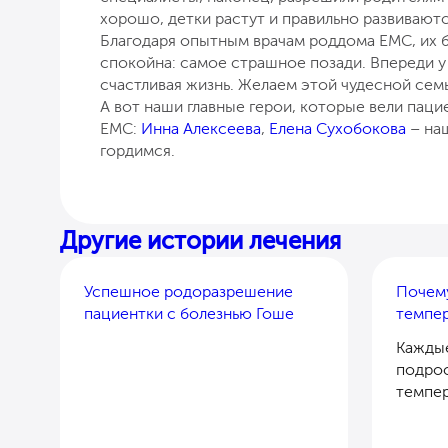
хорошо, детки растут и правильно развиваютс
Благодаря опытным врачам роддома ЕМС, их 
спокойна: самое страшное позади. Впереди у
счастливая жизнь. Желаем этой чудесной сем
А вот наши главные герои, которые вели паци
ЕМС:
Инна Алексеева
,
Елена Сухобокова
– на
гордимся.
Другие истории лечения
Успешное родоразрешение
Почем
пациентки с болезнью Гоше
темпер
Каждые
подрос
темпер