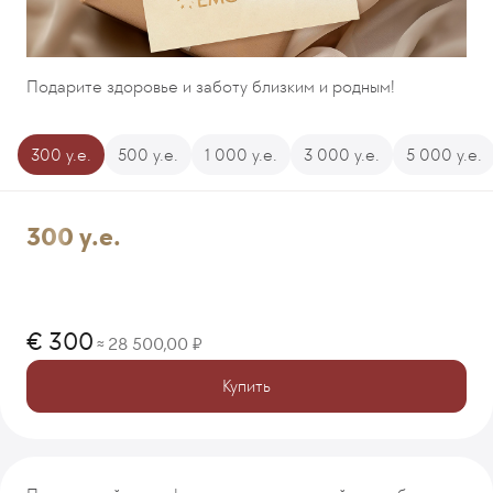
Подарите здоровье и заботу близким и родным!
300 у.е.
500 у.е.
1 000 у.е.
3 000 у.е.
5 000 у.е.
300 у.е.
300
28 500,00
≈
Купить