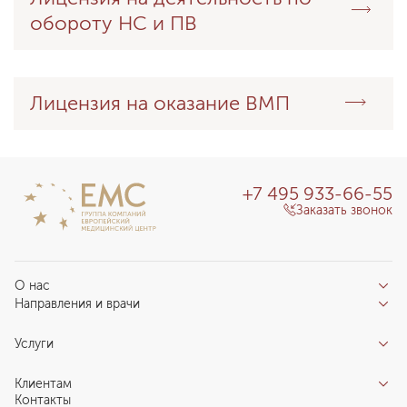
обороту НС и ПВ
Лицензия на оказание ВМП
+7 495 933-66-55
Заказать звонок
О нас
Направления и врачи
Отзывы пациентов
Врачи
О клинике
Услуги
Направления
Благотворительный фонд «Благодеяние»
Услуги
Центры компетенций
Клиентам
Новости
Индивидуальный план здоровья
Контакты