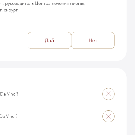
.н., руководитель Центра лечения миомы;
г, хирург.
Да
5
Нет
Da Vinci?
a Vinci?