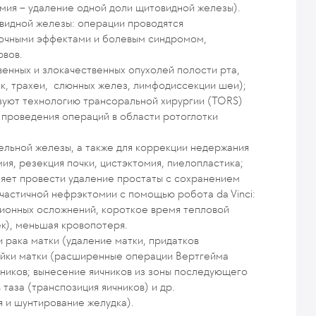
мия – удаление одной доли щитовидной железы).
идной железы: операции проводятся
бочными эффектами и болевым синдромом,
рвов.
енных и злокачественных опухолей полости рта,
зок, трахеи, слюнных желез, лимфодиссекции шеи);
зуют технологию трансоральной хирургии (TORS)
 проведения операций в области ротоглотки
ельной железы, а также для коррекции недержания
ия, резекция почки, цистэктомия, пиелопластика;
яет провести удаление простаты с сохранением
частичной нефрэктомии с помощью робота da Vinci:
ционных осложнений, короткое время тепловой
к), меньшая кровопотеря.
 рака матки (удаление матки, придатков
ейки матки (расширенные операции Вертгейма
чников; вынесение яичников из зоны последующего
таза (транспозиция яичников) и др.
я и шунтирование желудка).