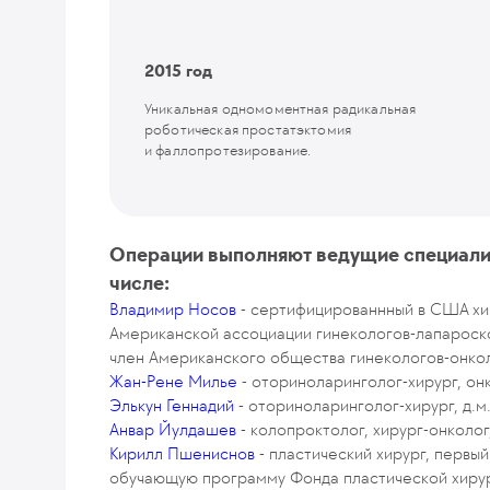
2015 год
Уникальная одномоментная радикальная
роботическая простатэктомия
и фаллопротезирование.
Операции выполняют ведущие специалис
числе:
Владимир Носов
- сертифицированнный в США хир
Американской ассоциации гинекологов-лапароско
член Американского общества гинекологов-онко
Жан-Рене Милье
- оториноларинголог-хирург, он
Элькун Геннадий
- оториноларинголог-хирург, д.м
Анвар Йулдашев
- колопроктолог, хирург-онколог, 
Кирилл Пшениснов
- пластический хирург, первы
обучающую программу Фонда пластической хирург