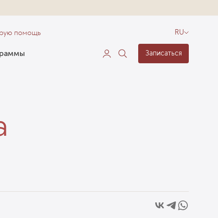
орую помощь
RU
граммы
Записаться
а