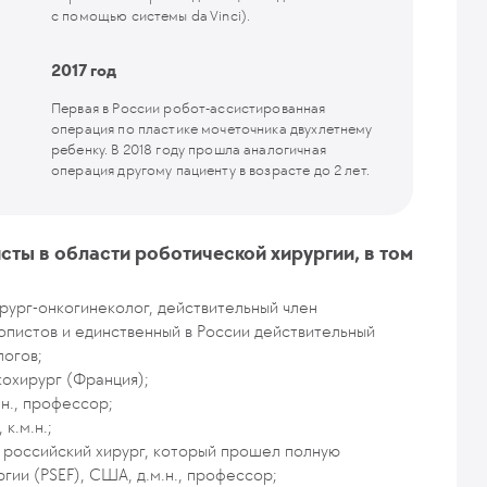
с помощью системы da Vinci).
2017 год
Первая в России робот-ассистированная
операция по пластике мочеточника двухлетнему
ребенку. В 2018 году прошла аналогичная
операция другому пациенту в возрасте до 2 лет.
ты в области роботической хирургии, в том
ург-онкогинеколог, действительный член
пистов и единственный в России действительный
логов;
кохирург (Франция);
.н., профессор;
к.м.н.;
й российский хирург, который прошел полную
ии (PSEF), США, д.м.н., профессор;