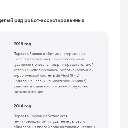
целый ряд робот-ассистированных
2013 год
Первая в России робот-ассистированная
цистпростатэктомия с лимфодиссекцией
(удаление мочевого пузыря и предстательной
железы с использованием роботизированной
хирургической системы da Vinci Si HD
и удаление цепочки лимфатических узлов)
у пациента с диагностированной опухолью
мочевого пузыря.
2014 год
Первая в России роботическая
гемитиреоидэктомия (удаление узлового
образования правой доли щитовидной железы