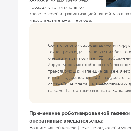
оперативное вмешательство
проводится с минимальной
кровопотерей и травматизацией тканей, что в р
и восстановительный периоды.
Семь степеней свободы движения хирур
точно производить манипуляции без пов
операции врач получает 3D-изображени
Хирург управляет роботом da Vinci с п
транслирующих малейшие движения его п
имеют подвижность в 360 градусов, с п
сложнейшие операции в недосягаемых дл
на коже. Ранее такие вмешательства бы
Применение роботизированной техники
оперативные вмешательства:
На щитовидной железе (лечение опухолей и узл