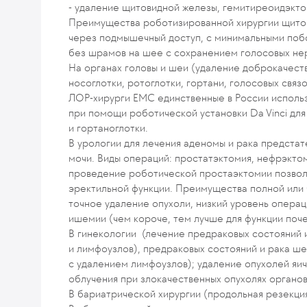
- удаление щитовидной железы, гемитиреоидэкто
Преимущества роботизированной хирургии щитов
через подмышечный доступ, с минимальными по
без шрамов на шее с сохранением голосовых не
На органах головы и шеи (удаление доброкачеств
носоглотки, ротоглотки, гортани, голосовых свя
ЛОР-хирурги EMC единственные в России исполь
при помощи роботической установки Da Vinci для
и гортаноглотки.
В урологии для лечения аденомы и рака предстат
мочи. Виды операций: простатэктомия, нефрэктом
проведение роботической простаэктомии позвол
эректильной функции. Преимущества полной или 
точное удаление опухоли, низкий уровень опера
ишемии (чем короче, тем лучше для функции поче
В гинекологии (лечение предраковых состояний и
и лимфоузлов), предраковых состояний и рака ш
с удалением лимфоузлов); удаление опухолей яи
облучения при злокачественных опухолях органов 
В бариатрической хирургии (продольная резекци