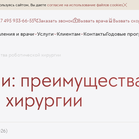
ользуясь сайтом, Вы даете
согласие на использование файлов cookies
+7 495 933-66-55
Заказать звонок
Вызвать врача
Вызвать ск
ления и врачи
Услуги
Клиентам
Контакты
Годовые про
тва роботической хирургии
чи: преимуществ
 хирургии
026)