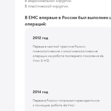
В абдоминальной хирургии.
В пластической хирургии.
В EMС впервые в России был выполнен 
операций:
2012 год
Первые в частной практике России
гинекологические и онкогинекологические
операции на роботе последнего поколения da
Vinci Si HD.
2014 год
Первая в России тотальная тиреоидэктомия
с помощью робота da Vinci.