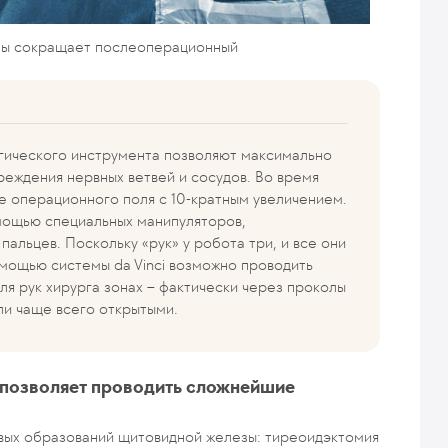
азы сокращает послеоперационный
гического инструмента позволяют максимально
реждения нервных ветвей и сосудов. Во время
е операционного поля с 10-кратным увеличением.
омощью специальных манипуляторов,
альцев. Поскольку «рук» у робота три, и все они
омощью системы da Vinci возможно проводить
я рук хирурга зонах – фактически через проколы
ли чаще всего открытыми.
 позволяет проводить сложнейшие
овых образований щитовидной железы: тиреоидэктомия