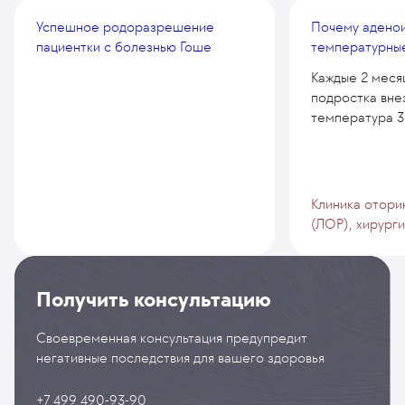
Успешное родоразрешение
Почему адено
пациентки с болезнью Гоше
температурные
Каждые 2 месяц
подростка вне
температура 38
Клиника отори
(ЛОР), хирург
Получить консультацию
Своевременная консультация предупредит
негативные последствия для вашего здоровья
+7 499 490-93-90