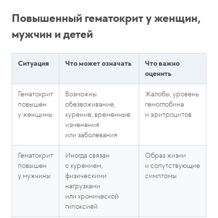
Повышенный гематокрит у женщин,
мужчин и детей
Ситуация
Что может означать
Что важно
оценить
Гематокрит
Возможны
Жалобы, уровень
повышен
обезвоживание,
гемоглобина
у женщины
курение, временные
и эритроцитов
изменения
или заболевания
Гематокрит
Иногда связан
Образ жизни
повышен
с курением,
и сопутствующие
у мужчины
физическими
симптомы
нагрузками
или хронической
гипоксией