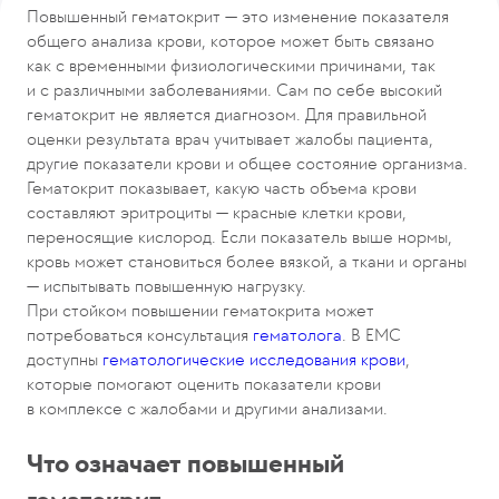
Повышенный гематокрит — это изменение показателя
Повышенный гематокрит у женщин, мужчин и детей
общего анализа крови, которое может быть связано
Сопутствующие симптомы
как с временными физиологическими причинами, так
Когда нужна срочная медицинская помощь
и с различными заболеваниями. Сам по себе высокий
Диагностика
гематокрит не является диагнозом. Для правильной
К какому врачу обращаться
оценки результата врач учитывает жалобы пациента,
Лечение
другие показатели крови и общее состояние организма.
Что можно сделать до визита к врачу
Гематокрит показывает, какую часть объема крови
Возможные осложнения
составляют эритроциты — красные клетки крови,
Профилактика
переносящие кислород. Если показатель выше нормы,
Мнение эксперта
кровь может становиться более вязкой, а ткани и органы
Почему стоит обратиться в EMC
— испытывать повышенную нагрузку.
Ключевые выводы
При стойком повышении гематокрита может
потребоваться консультация
гематолога
. В EMC
доступны
гематологические исследования крови
,
которые помогают оценить показатели крови
в комплексе с жалобами и другими анализами.
Что означает повышенный