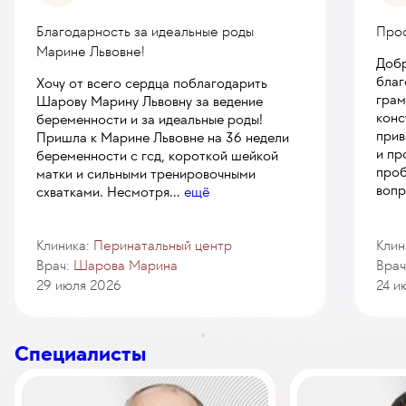
Благодарность за идеальные роды
Про
Марине Львовне!
Добр
благ
Хочу от всего сердца поблагодарить
грам
Шарову Марину Львовну за ведение
конс
беременности и за идеальные роды!
прив
Пришла к Марине Львовне на 36 недели
и пр
беременности с гсд, короткой шейкой
проб
матки и сильными тренировочными
вопр
схватками. Несмотря
...
ещё
Клиника:
Перинатальный центр
Клин
Врач:
Шарова Марина
Врач
29 июля 2026
24 и
Специалисты