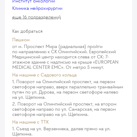
Институт онкологии
Клиника нейрохирургии
еще 16 подразделений
Как добраться
Пешком
от м. Проспект Мира (радиальная) пройти
по направлению к СК Олимпийский. Европейский
Медицинский центр находится слева от СК: 7-
этажное здание с надписью на крыше «EUROPEAN
MEDICAL CENTER EMC». От метро 5 минут.
На машине c Садового кольца
1. Поворот на Олимпийский проспект, на первом
светофоре направо, вверх параллельно трамвайным
путям по ул. Дурова, на первом светофоре налево
на ул. Щепкина.
2. Поворот на Олимпийский проспект, на втором
светофоре направо по ул. Самарская, на первом
светофоре направо на ул. Щепкина.
На машине с ТТК
1. Съезд на ул. Верземнека, далее прямо на ул.
Щепкина.