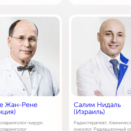
е Жан-Рене
Салим Нидаль
нция)
(Израиль)
ларинголог-хирург,
Радиотерапевт, Клиничес
оларинголог
онколог, Радиационный о