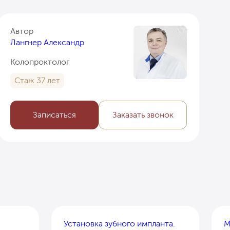
Автор
Лангнер Александр
Колопроктолог
Стаж 37 лет
Записаться
Заказать звонок
Установка зубного импланта.
М