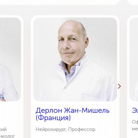
Дерлон Жан-Мишель
Э
(Франция)
Оф
ме
кий
Нейрохирург, Профессор
нколог