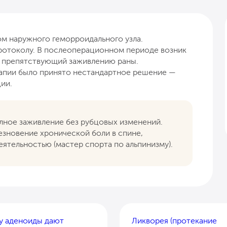
ом наружного геморроидального узла.
ротоколу. В послеоперационном периоде возник
, препятствующий заживлению раны.
апии было принято нестандартное решение —
ии.
лное заживление без рубцовых изменений.
зновение хронической боли в спине,
еятельностью (мастер спорта по альпинизму).
у аденоиды дают
Ликворея (протекание