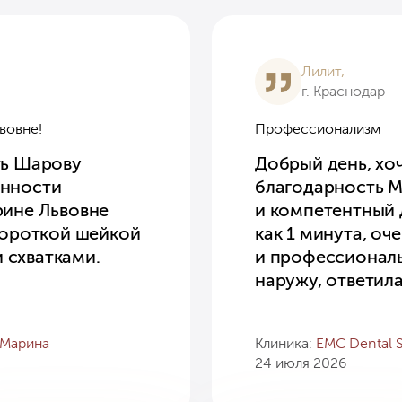
Лилит,
г. Краснодар
вовне!
Профессионализм
ть Шарову
Добрый день, хо
енности
благодарность М
рине Львовне
и компетентный 
 короткой шейкой
как 1 минута, оч
 схватками.
и профессиональ
наружу, ответила
 Марина
Клиника:
EMC Dental 
24 июля 2026