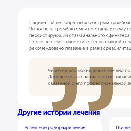
Пациент 33 лет обратился с острым тромбоз
Выполнена тромбэктомия по стандартному п
персистирующий спазм анального сфинктера
После неэффективности консервативной тер
рекомендовано плавание в рамках реабилитац
Через несколько недель отмечено по
Дополнительно пациент отметил исче
связанной с его профессиональной д
Другие истории лечения
Успешное родоразрешение
Почем