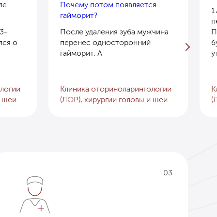
ле
Почему потом появляется
1
гайморит?
п
3-
После удаления зуба мужчина
П
лся о
перенес односторонний
б
гайморит. А
у
логии
Клиника оториноларингологии
К
и шеи
(ЛОР), хирургии головы и шеи
(
03