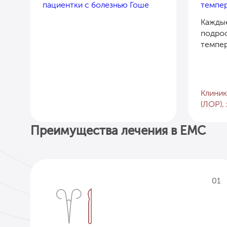
пациентки с болезнью Гоше
темпер
Каждые
подрос
темпер
Клиник
(ЛОР),
Преимущества лечения в EMC
01