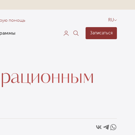
орую помощь
RU
граммы
Записаться
ерационным