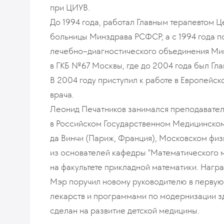
при ЦИУВ.
До 1994 года, работал Главным терапевтом 
больницы Минздрава РСФСР, а с 1994 года по
лечебно–диагностического объединения Ми
в ГКБ №67 Москвы, где до 2004 года был Гл
В 2004 году приступил к работе в Европейс
врача.
Леонид Печатников занимался преподавател
в Российском Государственном Медицинском
да Винчи (Париж, Франция), Московском физи
из основателей кафедры "Математического 
на факультете прикладной математики. Нагр
Мэр поручил новому руководителю в первую 
лекарств и программами по модернизации з
сделан на развитие детской медицины.