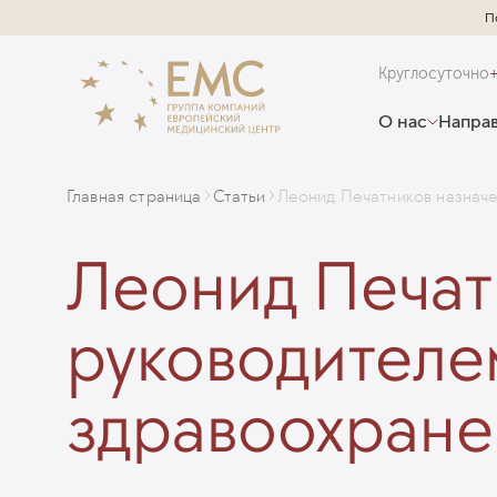
П
Круглосуточно
О нас
Направ
Главная страница
Статьи
Леонид Печатников назнач
Леонид Печат
руководителе
здравоохране