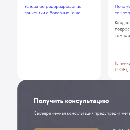
Успешное родоразрешение
Почему
пациентки с болезнью Гоше
темпер
Каждые 
подрос
темпера
Клиник
(ЛОР),
Получить консультацию
Своевременная консультация предупредит нега