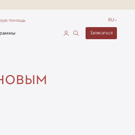
орую помощь
RU
граммы
Записаться
 новым