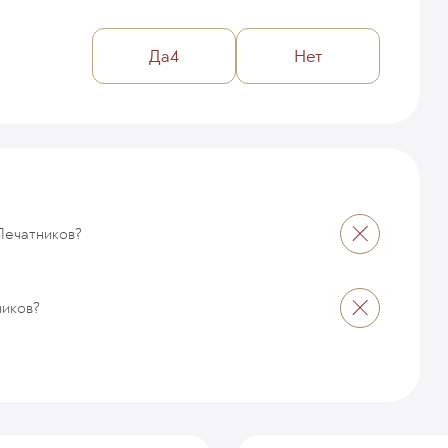
Да
4
Нет
Печатников?
ников?