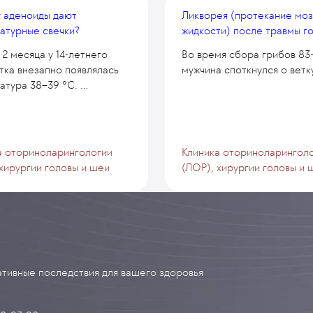
 аденоиды дают
Ликворея (протекание моз
атурные свечки?
жидкости) после травмы г
2 месяца у 14-летнего
Во время сбора грибов 83
тка внезапно появлялась
мужчина споткнулся о ветку
тура 38–39 °C. ...
а оториноларингологии
Клиника оториноларингол
 хирургии головы и шеи
(ЛОР), хирургии головы и 
тивные последствия для вашего здоровья