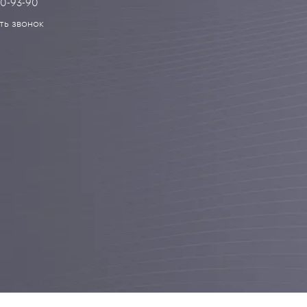
90-93-90
ть звонок