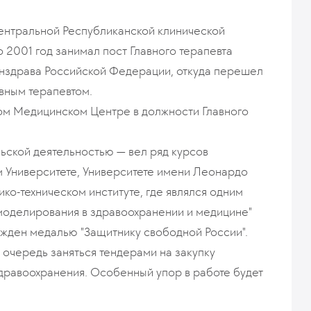
Центральной Республиканской клинической
 2001 год занимал пост Главного терапевта
нздрава Российской Федерации, откуда перешел
авным терапевтом.
ком Медицинском Центре в должности Главного
ьской деятельностью — вел ряд курсов
 Университете, Университете имени Леонардо
ко-техническом институте, где являлся одним
моделирования в здравоохранении и медицине"
ажден медалью "Защитнику свободной России".
очередь заняться тендерами на закупку
дравоохранения. Особенный упор в работе будет