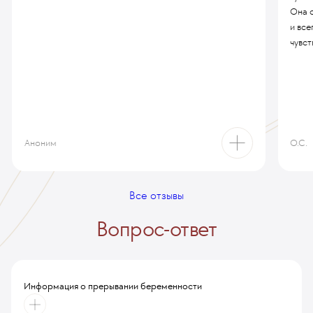
Она 
кишечнике/матке/мочевом пузыре)
SGNC99
1877 у. е.
/
178 315 руб.
и все
чувст
Аноним
О.С.
Все отзывы
Вопрос-ответ
Информация о прерывании беременности