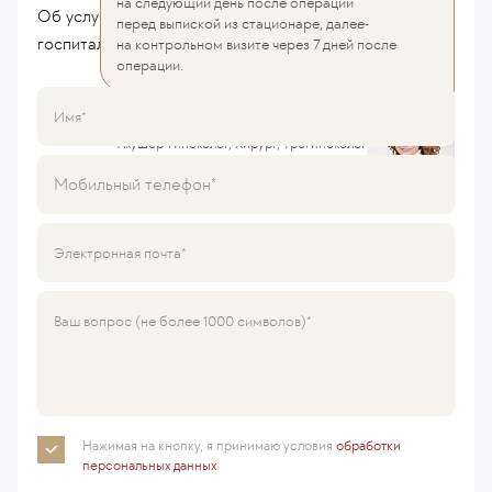
на следующий день после операции
Об услугах, стоимости лечения, условиях
перед выпиской из стационаре, далее-
госпитализации, врачах или любые другие
на контрольном визите через 7 дней после
операции.
Максимова Юлия
Имя
Акушер-гинеколог, Хирург, Урогинеколог
Кандидат медицинских наук
Мобильный телефон
Электронная почта
Ваш вопрос (не более 1000 символов)
Нажимая на кнопку, я принимаю
условия
обработки
персональных данных