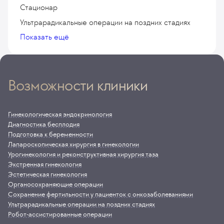
Стационар
Ультрарадикальные операции на поздних стадиях
Урогинекология и реконструктивная хирургия
Показать ещё
таза
Экстренная гинекология
Эстетическая гинекология
Возможности клиники
Гинекологическая эндокринология
Диагностика бесплодия
Подготовка к беременности
Лапароскопическая хирургия в гинекологии
Урогинекология и реконструктивная хирургия таза
Экстренная гинекология
Эстетическая гинекология
Органосохраняющие операции
Сохранение фертильности у пациенток с онкозаболеваниями
Ультрарадикальные операции на поздних стадиях
Робот-ассистированные операции