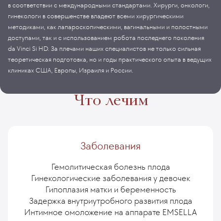
в соответствии с международными стандартами. Хирурги, онкологи,
гинекологи в совершенстве владеют всеми хирургическими
методиками, как лапароскопическими, вагинальными и полостными
доступами, так и с использованием робота последнего поколения
da Vinci Si HD. За плечами наших специалистов не только сильная
теоретическая подготовка, но и годы практического опыта в ведущих
клиниках США, Европы, Израиля и России.
Что лечим
Заболевания
Гемолитическая болезнь плода
Гинекологические заболевания у девочек
Гипоплазия матки и беременность
Задержка внутриутробного развития плода
Интимное омоложение на аппарате EMSELLA