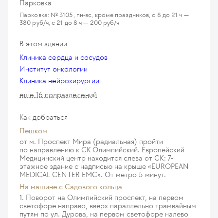
Парковка
Парковка: № 3105, пн-вс, кроме праздников, с 8 до 21 ч —
380 руб/ч, с 21 до 8 ч — 200 руб/ч
В этом здании
Клиника сердца и сосудов
Институт онкологии
Клиника нейрохирургии
еще 16 подразделений
Как добраться
Пешком
от м. Проспект Мира (радиальная) пройти
по направлению к СК Олимпийский. Европейский
Медицинский центр находится слева от СК: 7-
этажное здание с надписью на крыше «EUROPEAN
MEDICAL CENTER EMC». От метро 5 минут.
На машине c Садового кольца
1. Поворот на Олимпийский проспект, на первом
светофоре направо, вверх параллельно трамвайным
путям по ул. Дурова, на первом светофоре налево