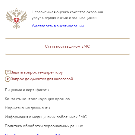
Дистанционные услуги
Инвесторам
Истории лечения
ВЛЭК
Независимая оценка качества оказания
Программы привилегий
Прайс-лист
услуг медицинскими организациями
Подарочный сертификат EMC
Участвовать в анкетировании
Медицинский туризм
Стать поставщиком ЕМС
Задать вопрос гендиректору
Запрос документов для налоговой
Лицензии и сертификаты
Контакты контролирующих органов
Нормативные документы
Информация о медицинских работниках EMC
Политика обработки персональных данных