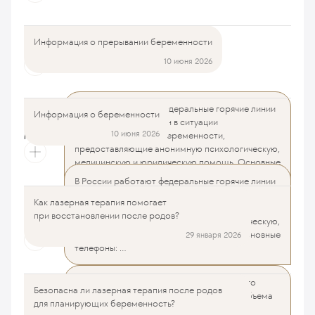
Информация о прерывании беременности
Информация о беременности
10 июня 2026
В России работают федеральные горячие линии
Информация о беременности
Как лазерная терапия помогает при восстановлении после
поддержки для женщин в ситуации
родов?
10 июня 2026
незапланированной беременности,
предоставляющие анонимную психологическую,
медицинскую и юридическую помощь. Основные
телефоны: ...
В России работают федеральные горячие линии
поддержки для женщин в ситуации
Как лазерная терапия помогает
Безопасна ли лазерная терапия после родов для планирующих
незапланированной беременности,
Читать далее
при восстановлении после родов?
беременность?
предоставляющие анонимную психологическую,
медицинскую и юридическую помощь. Основные
29 января 2026
телефоны: ...
Читать далее
Лазерная терапия запускает синтез нового
Безопасна ли лазерная терапия после родов
Что такое БОС-терапия (биологическая обратная связь) и ее
коллагена, что приводит к уменьшению объема
для планирующих беременность?
эффективность?
влагалища, восстановлению его тонуса