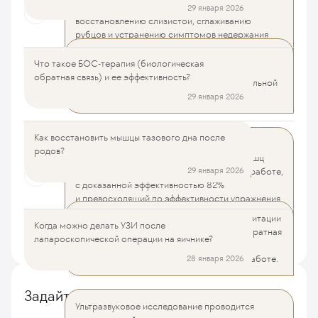
и эластичности, устранению провисания,
29 января 2026
восстановлению слизистой, сглаживанию
рубцов и устранению симптомов недержания
мочи.
Методика лазерной терапии безопасна
Что такое БОС-терапия (биологическая
Как восстановить мышцы тазового дна после родов?
для последующей беременности и родов,
обратная связь) и ее эффективность?
Читать далее
безболезненна, производится без специальной
подготовки и не требует реабилитации.
29 января 2026
Как восстановить мышцы тазового дна после
Когда можно делать УЗИ после лапароскопической операции
БОС-терапия — это метод эффективного
родов?
на яичнике?
восстановления функции ослабленных мышц
29 января 2026
тазового дна, обучающий их правильной работе,
с доказанной эффективностью 82%
и превосходящий по эффективности упражнения
для мышц промежности.
Одним из методов послеродовой реабилитации
Когда можно делать УЗИ после
является БОС-терапия (биологическая обратная
Все вопросы и ответы
лапароскопической операции на яичнике?
связь), направленная на укрепление мышц
тазового дна и обучение их правильной работе.
28 января 2026
Задайте вопрос
Ультразвуковое исследование проводится