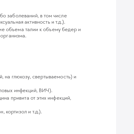
бо заболеваний, в том числе
уальная активность и т.д.).
ие объема талии к объему бедер и
 организма.
, на глюкозу, свертываемость) и
ловых инфекций, ВИЧ).
ина привита от этих инфекций,
 кортизол и т.д.).