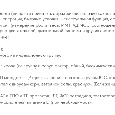
ного (пищевые привычки, образ жизни, наличие каких-ли
операции, бытовые условия, менструальная функция, секс
рия (измерение роста, веса, ИМТ, АД, ЧСС, соотношен
орно-двигательной, дыхательной системы и других систем
ние:
);
мого на инфекционную группу.
крови (на группу и резус-фактор, общий, биохимический
 методом ПЦР (для выявления гепатитов группы В, С, по
ел к вирусам кори, ветряной оспы, краснухи. (Если женщ
Т к ТПО и ТГ, пролактин, ЛГ, ФСГ, эстрадиол, тестостерон,
моцистеина, витамина D (при необходимости.