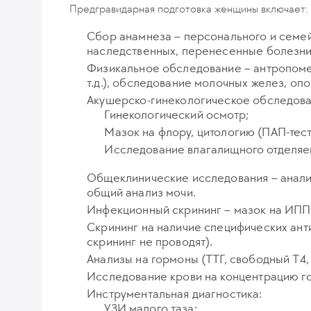
Предгравидарная подготовка женщины включает:
Сбор анамнеза – персонального и семей
наследственных, перенесенные болезни, 
Физикальное обследование – антропомет
т.д.), обследование молочных желез, оп
Акушерско-гинекологическое обследова
Гинекологический осмотр;
Мазок на флору, цитологию (ПАП-тест
Исследование влагалищного отделяе
Общеклинические исследования – анализ 
общий анализ мочи.
Инфекционный скрининг – мазок на ИППП
Скрининг на наличие специфических антит
скрининг не проводят).
Анализы на гормоны (ТТГ, свободный Т4, А
Исследование крови на концентрацию го
Инструментальная диагностика:
УЗИ малого таза;