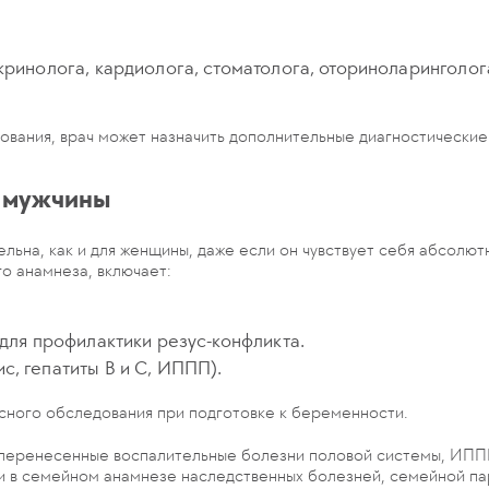
кринолога, кардиолога, стоматолога, оториноларинголога
дования, врач может назначить дополнительные диагностические
я мужчины
ельна, как и для женщины, даже если он чувствует себя абсол
о анамнеза, включает:
 для профилактики резус-конфликта.
, гепатиты В и С, ИППП).
сного обследования при подготовке к беременности.
еренесенные воспалительные болезни половой системы, ИППП,
и в семейном анамнезе наследственных болезней, семейной па