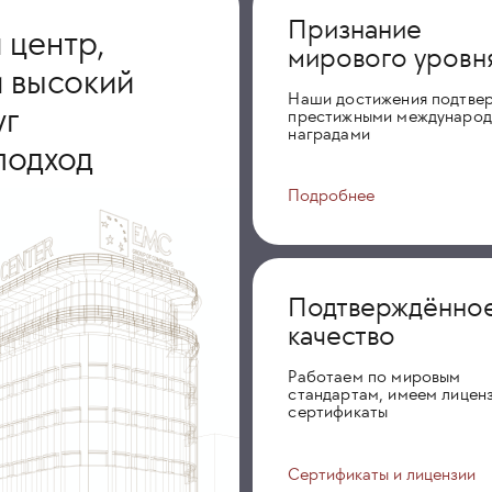
Признание
 центр,
мирового уровн
 высокий
Наши достижения подтве
уг
престижными междунаро
наградами
подход
Подробнее
Подтверждённо
качество
Работаем по мировым
стандартам, имеем лиценз
сертификаты
Сертификаты и лицензии