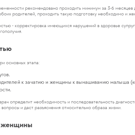
еменности рекомендовано проходить минимум за 3-6 месяцев д
обоих родителей, проходить такую подготовку необходимо и же
стью - корректировка имеющихся нарушений в здоровье супруг
гополучия.
стью
и основных этапа:
гов.
одителей к зачатию и женщины к вынашиванию малыша (
ости.
врач определит необходимость и последовательность диагност
 вопросы и даст разъяснения относительно образа жизни.
я женщины