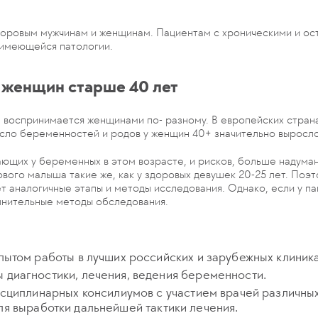
доровым мужчинам и женщинам. Пациентам с хроническими и о
 имеющейся патологии.
 женщин старше 40 лет
а воспринимается женщинами по- разному. В европейских стран
исло беременностей и родов у женщин 40+ значительно выросло
ающих у беременных в этом возрасте, и рисков, больше надума
вого малыша такие же, как у здоровых девушек 20-25 лет. Поэ
 аналогичные этапы и методы исследования. Однако, если у па
лнительные методы обследования.
ытом работы в лучших российских и зарубежных клиника
диагностики, лечения, ведения беременности.
сциплинарных консилиумов с участием врачей различных
 для выработки дальнейшей тактики лечения.