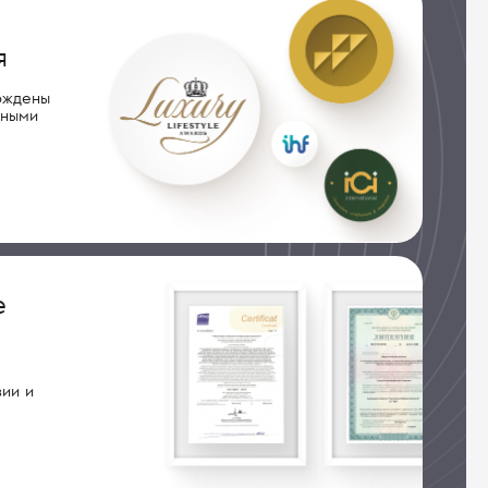
я
рждены
дными
е
ии и