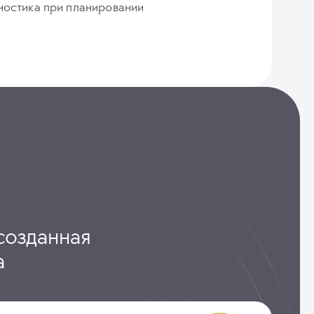
ностика при планировании
созданная
а