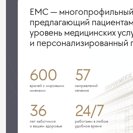
ЕМС — многопрофильный
предлагающий пациентам
уровень медицинских усл
и персонализированный 
600
57
врачей с мировыми
направлений
именами
лечения
36
24/7
лет заботимся
работаем в любое
о вашем здоровье
удобное время