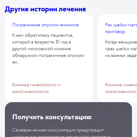
Другие истории лечения
Пограничные опухоли яичников
Рак шейки матк
приговор.
К нам обратилась пациентка,
которой в возрасте 31 год в
Когда женщина
другой московской клинике
«рак шейки мат
обнаружили пограничные опухоли
из важных задач
яи...
Клиника гинекологии и
Клиника гинек
онкогинекологии
онкогинеколог
Получить консультацию
Своевременная консультация предупредит
негативные последствия для вашего здоровья