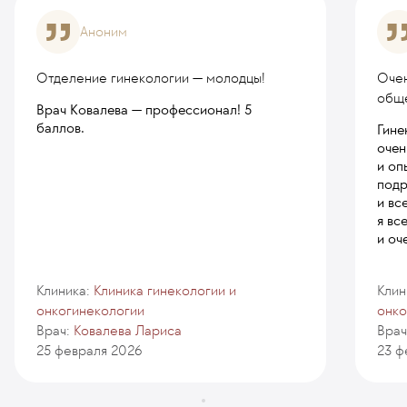
Аноним
Отделение гинекологии — молодцы!
Очен
общ
Врач Ковалева — профессионал! 5
баллов.
Гине
очен
и оп
подр
и вс
я вс
и оч
Клиника:
Клиника гинекологии и
Клин
онкогинекологии
онко
Врач:
Ковалева Лариса
Врач
25 февраля 2026
23 ф