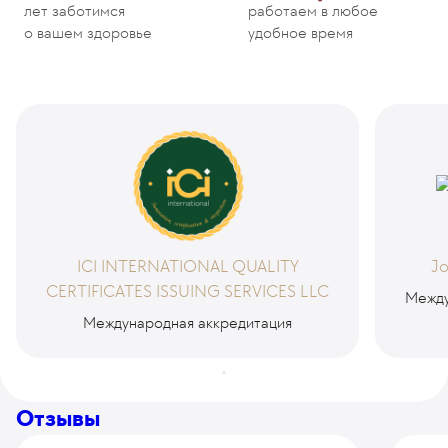
лет заботимся
работаем в любое
о вашем здоровье
удобное время
ICI INTERNATIONAL QUALITY
Jo
CERTIFICATES ISSUING SERVICES LLC
Между
Международная аккредитация
Отзывы