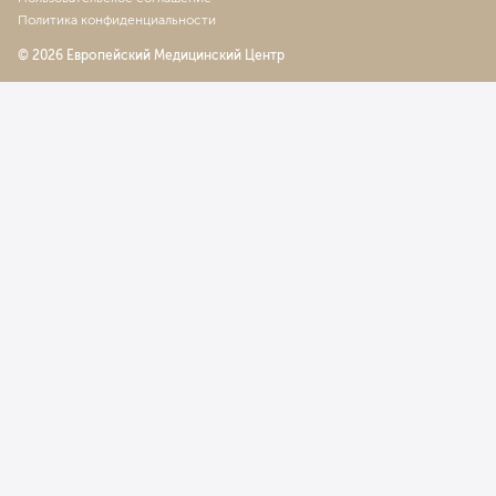
Политика конфиденциальности
Адбоминальая операция на придатках матки
8 223
у. е.
781 185
₽
© 2026 Европейский Медицинский Центр
Устранение генитального пролапса 1 степени
3 795
у. е.
360 525
₽
Устранение генитального пролапса 2 степени
5 819
у. е.
552 805
₽
Устранение генитального пролапса 3 степени
7 380
у. е.
701 100
₽
Церкляж шейки матки
4 364
у. е.
414 580
₽
Леваторопластика
3 910
у. е.
371 450
₽
Пластика передней стенки влагалища
3 637
у. е.
345 515
₽