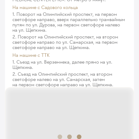
4-х до 10-ти элементов)
На машине c Садового кольца
446
у. е.
42 370
₽
1. Поворот на Олимпийский проспект, на первом
светофоре направо, вверх параллельно трамвайным
Трансректальная мультифокальная биопсия
путям по ул. Дурова, на первом светофоре налево
предстательной железы под ультразвуковым
на ул. Щепкина.
наведением с забором материала из 6 точек
2. Поворот на Олимпийский проспект, на втором
светофоре направо по ул. Самарская, на первом
569
у. е.
54 055
₽
светофоре направо на ул. Щепкина.
Трансректальная мультифокальная биопсия
На машине с ТТК
предстательной железы под ультразвуковым
1. Съезд на ул. Верземнека, далее прямо на ул.
Щепкина.
наведением с забором материала из 7-12 точек
2. Съезд на Олимпийский проспект, на втором
841
у. е.
79 895
₽
светофоре налево на ул. Самарская, затем
на первом светофоре направо на ул. Щепкина.
Трансректальная мультифокальная биопсия
предстательной железы под ультразвуковым
наведением с забором материала из 13-24 точек
876
у. е.
83 220
₽
Трансректальная сатурационная биопсия
предстательной железы под ультразвуковым
наведением с забором материала из 25 и более