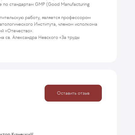
е по стандартам GMP (Good Manufacturing
етительскую работу, является профессором
атологического Института, членом исполкома
ий «Отечество».
а св. Александра Невского «За труды
Оставить отзыв
ктор Кузнецкий!