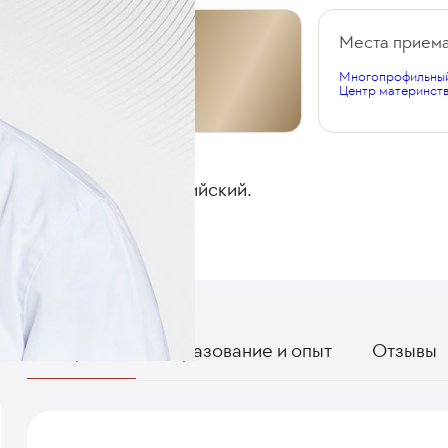
Общий стаж
Места прием
Многопрофильный
38 лет
Центр материнств
ЯЗЫКИ
Русский, английский.
О враче
Образование и опыт
Отзывы