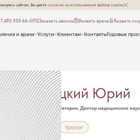
ользуясь сайтом, Вы даете
согласие на использование файлов cookies
+7 495 933-66-55
Заказать звонок
Вызвать врача
Вызвать ск
ления и врачи
Услуги
Клиентам
Контакты
Годовые про
Кузнецкий Юрий
Врач высшей категории, Доктор медицинских нау
Андролог
Уролог