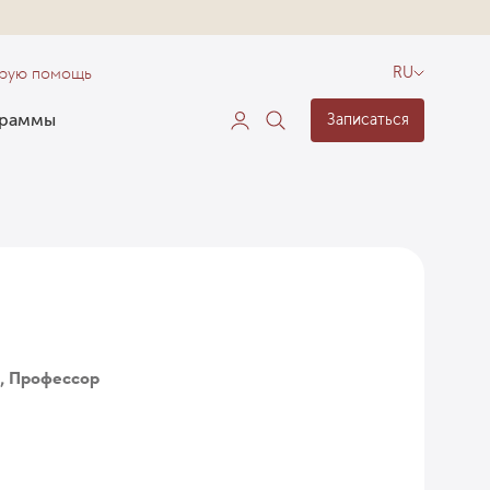
орую помощь
RU
граммы
Записаться
к, Профессор