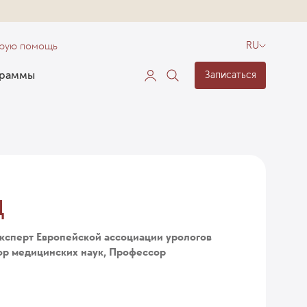
орую помощь
RU
граммы
Записаться
д
эксперт Европейской ассоциации урологов
ор медицинских наук, Профессор