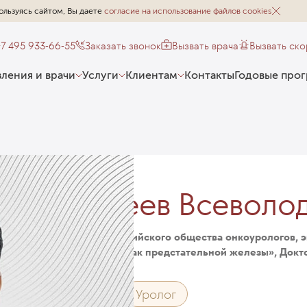
ользуясь сайтом, Вы даете
согласие на использование файлов cookies
+7 495 933-66-55
Заказать звонок
Вызвать врача
Вызвать ск
ления и врачи
Услуги
Клиентам
Контакты
Годовые про
Матвеев Всеволо
Президент Российского общества онкоурологов, 
(EAU) секции «Рак предстательной железы», Докт
Онколог
Уролог