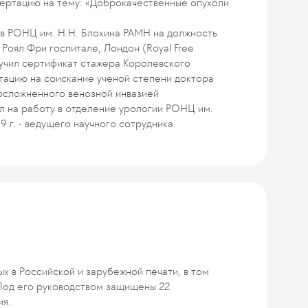
сертацию на тему: «Доброкачественные опухоли
 в РОНЦ им. Н.Н. Блохина РАМН на должность
в Роял Фри госпитале, Лондон (Royal Free
олучил сертификат стажера Королевского
ртацию на соискание ученой степени доктора
 осложненного венозной инвазией
ил на работу в отделение урологии РОНЦ им.
99 г. - ведущего научного сотрудника.
х в Российской и зарубежной печати, в том
 Под его руководством защищены 22
ия.