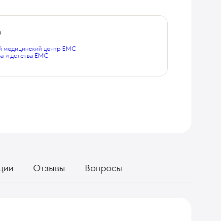
а
 медицинский центр EMC
а и детства EMC
ции
Отзывы
Вопросы