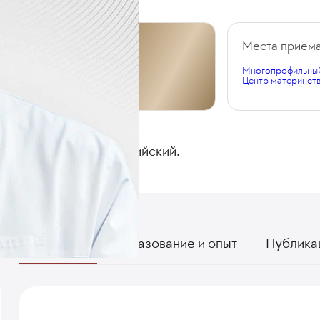
Общий стаж
Места прием
Многопрофильный
36 лет
Центр материнств
ЯЗЫКИ
Русский, английский.
О враче
Образование и опыт
Публика