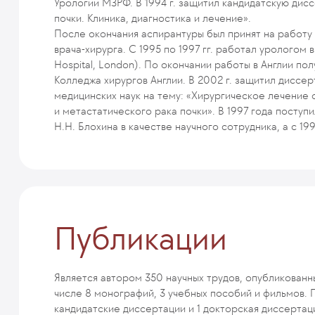
Урологии МЗРФ. В 1994 г. защитил кандидатскую дис
почки. Клиника, диагностика и лечение».
После окончания аспирантуры был принят на работу
врача-хирурга. С 1995 по 1997 гг. работал урологом 
Hospital, London). По окончании работы в Англии п
Колледжа хирургов Англии. В 2002 г. защитил диссе
медицинских наук на тему: «Хирургическое лечение
и метастатического рака почки». В 1997 года поступ
Н.Н. Блохина в качестве научного сотрудника, а с 19
Публикации
Является автором 350 научных трудов, опубликованны
числе 8 монографий, 3 учебных пособий и фильмов.
кандидатские диссертации и 1 докторская диссертац