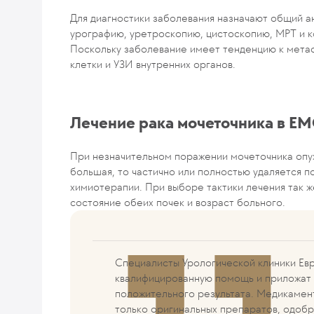
Для диагностики заболевания назначают общий ан
урографию, уретроскопию, цистоскопию, МРТ и 
Поскольку заболевание имеет тенденцию к метас
клетки и УЗИ внутренних органов.
Лечение рака мочеточника в E
При незначительном поражении мочеточника опух
большая, то частично или полностью удаляется по
химиотерапии. При выборе тактики лечения так 
состояние обеих почек и возраст больного.
Специалисты Урологической клиники Ев
квалифицированную помощь и приложат 
положительного результата. Медикамен
только оригинальных препаратов, одоб