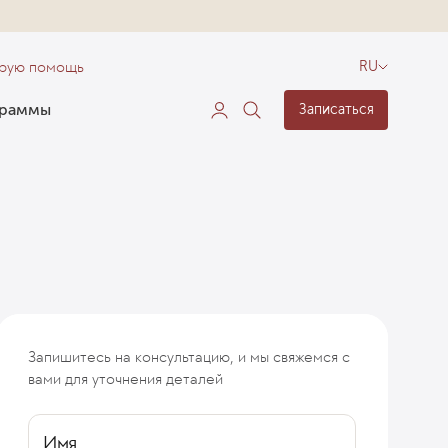
орую помощь
RU
граммы
Записаться
Запишитесь на консультацию, и мы свяжемся с
тика
Лечение рака мочеточника в EMC
Послеоперацион
вами для уточнения деталей
Имя