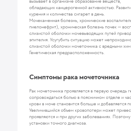
вызывает в организме образование веществ,
обладающих канцерогенной активностью. Развити
курения и количества сигарет в день.
Мочекаменная болезнь, хронические воспалител
пиелонефрит), хроническая болезнь почек — во
слизистой оболочки мочевыводящих путей привод
эпителия. Усугубить ситуацию может непроходимо
слизистой оболочки мочеточника с вредными хи
Генетическая предрасположенность.
Симптомы рака мочеточника
Рак мочеточника проявляется в первую очередь 
сопровождаться болью в поясничном отделе и ча
крови в моче становится больше и добавляется 
Увеличившийся объем кровопотери может привест
проявляются и при других заболеваниях. Поэтом
установки точного диагноза.