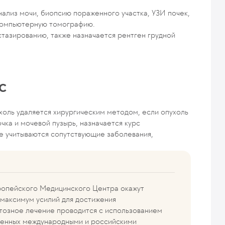
ализ мочи, биопсию пораженного участка, УЗИ почек,
компьютерную томографию.
тазированию, также назначается рентген грудной
MC
оль удаляется хирургическим методом, если опухоль
чка и мочевой пузырь, назначается курс
же учитываются сопутствующие заболевания,
ропейского Медицинского Центра окажут
максимум усилий для достижения
тозное лечение проводится с использованием
ренных международными и российскими