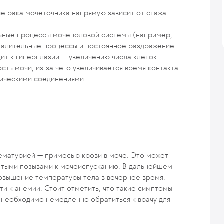
е рака мочеточника напрямую зависит от стажа
ьные процессы мочеполовой системы (например,
спалительные процессы и постоянное раздражение
ит к гиперплазии — увеличению числа клеток
сть мочи, из-за чего увеличивается время контакта
мическими соединениями.
гематурией — примесью крови в моче. Это может
стыми позывами к мочеиспусканию. В дальнейшем
повышение температуры тела в вечернее время.
и к анемии. Стоит отметить, что такие симптомы
у необходимо немедленно обратиться к врачу для