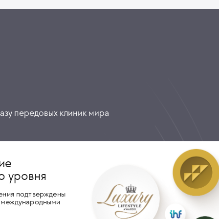
разу передовых клиник мира
ие
о уровня
ения подтверждены
 международными