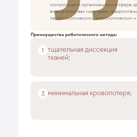
контрольными организациями в сфере з
вмешательствах мы отдаём предпочтен
лапароскопическим, эндоскопическим и 
Преимущества роботического метода:
тщательная диссекция
тканей;
минимальная кровопотеря;