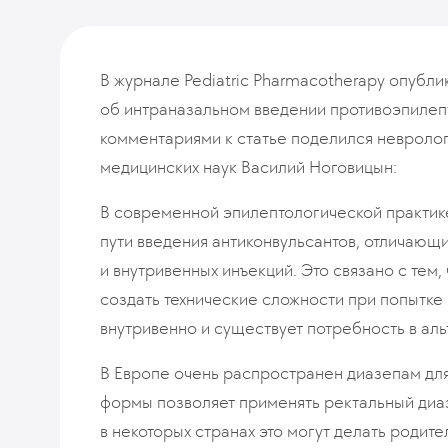
В журнале Pediatric Pharmacotherapy опублик
об интраназальном введении противоэпилеп
комментариями к статье поделился невролог
медицинских наук Василий Ноговицын:
В современной эпилептологической практик
пути введения антиконвульсантов, отличающ
и внутривенных инъекций. Это связано с тем
создать технические сложности при попытке
внутривенно и существует потребность в ал
В Европе очень распространен диазепам для
формы позволяет применять ректальный диа
в некоторых странах это могут делать родит