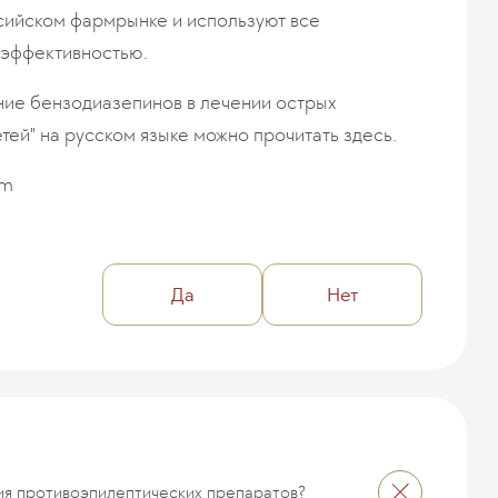
сийском фармрынке и используют все
 эффективностью.
ние бензодиазепинов в лечении острых
тей" на русском языке можно прочитать здесь.
om
Да
Нет
ия противоэпилептических препаратов?