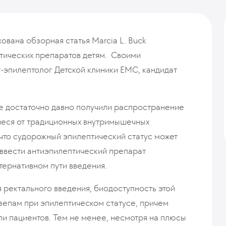
ована обзорная статья Marcia L. Buck
тических препаратов детям. Своими
-эпилептолог Детской клиники ЕМС, кандидат
е достаточно давно получили распространение
иеся от традиционных внутримышечных
, что судорожный эпилептический статус может
 ввести антиэпилептический препарат
ьтернативном пути введения.
 ректального введения, биодоступность этой
зепам при эпилептическом статусе, причем
ели пациентов. Тем не менее, несмотря на плюсы