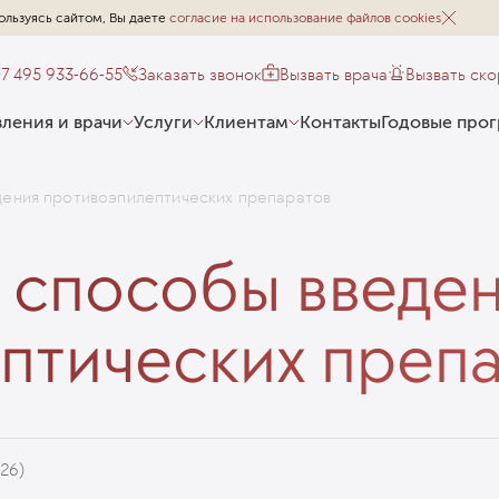
ользуясь сайтом, Вы даете
согласие на использование файлов cookies
+7 495 933-66-55
Заказать звонок
Вызвать врача
Вызвать ск
ления и врачи
Услуги
Клиентам
Контакты
Годовые про
ения противоэпилептических препаратов
способы введе
птических преп
026)