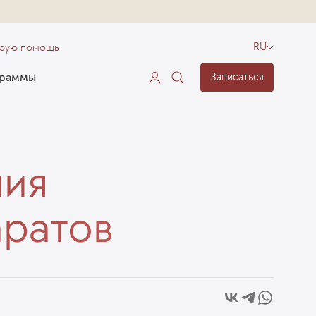
орую помощь
RU
граммы
Записаться
ния
аратов