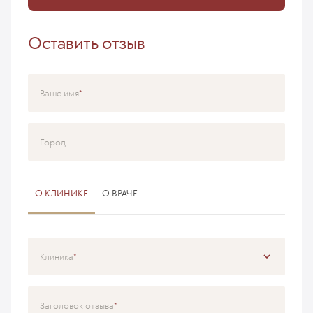
Оставить отзыв
Ваше имя
Город
О КЛИНИКЕ
О ВРАЧЕ
Клиника
Специализация
Заголовок отзыва