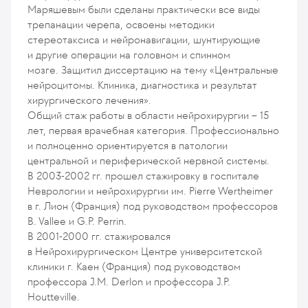
Маряшевым были сделаны практически все виды
трепанации черепа, освоены методики
стереотаксиса и нейронавигации, шунтирующие
и другие операции на головном и спинном
мозге. Защитил диссертацию на тему «Центральные
нейроцитомы. Клиника, диагностика и результат
хирургического лечения».
Общий стаж работы в области нейрохирургии – 15
лет, первая врачебная категория. Профессионально
и полноценно ориентируется в патологии
центральной и периферической нервной системы.
В 2003-2002 гг. прошел стажировку в госпитале
Неврологии и нейрохирургии им. Pierre Wertheimer
в г. Лион (Франция) под руководством профессоров
B. Vallee и G.P. Perrin.
В 2001-2000 гг. стажировался
в Нейрохирургическом Центре университетской
клиники г. Каен (Франция) под руководством
профессора J.M. Derlon и профессора J.P.
Houtteville.