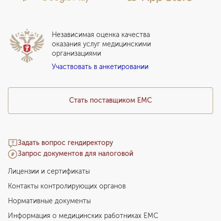
Стационар
Локальный этический комитет
Прикрепление к EMC
Дистанционные услуги
Инвесторам
Истории лечения
ВЛЭК
Независимая оценка качества
Программы привилегий
Прайс-лист
оказания услуг медицинскими
организациями
Подарочный сертификат EMC
Участвовать в анкетировании
Медицинский туризм
Стать поставщиком ЕМС
Задать вопрос гендиректору
Запрос документов для налоговой
Лицензии и сертификаты
Контакты контролирующих органов
Нормативные документы
Информация о медицинских работниках EMC