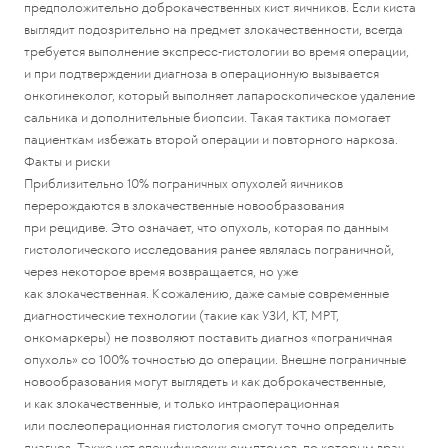
предположительно доброкачественных кист яичников. Если киста
выглядит подозрительно на предмет злокачественности, всегда
требуется выполнение экспресс-гистологии во время операции,
и при подтверждении диагноза в операционную вызывается
онкогинеколог, который выполняет лапароскопическое удаление
сальника и дополнительные биопсии. Такая тактика помогает
пациенткам избежать второй операции и повторного наркоза.
Факты и риски
Приблизительно 10% пограничных опухолей яичников
перерождаются в злокачественные новообразования
при рецидиве. Это означает, что опухоль, которая по данным
гистологического исследования ранее являлась пограничной,
через некоторое время возвращается, но уже
как злокачественная. К сожалению, даже самые современные
диагностические технологии (такие как УЗИ, КТ, МРТ,
онкомаркеры) не позволяют поставить диагноз «пограничная
опухоль» со 100% точностью до операции. Внешне пограничные
новообразования могут выглядеть и как доброкачественные,
и как злокачественные, и только интраоперационная
или послеоперационная гистология смогут точно определить
диагноз. Также нет специфических симптомов, по которым врач