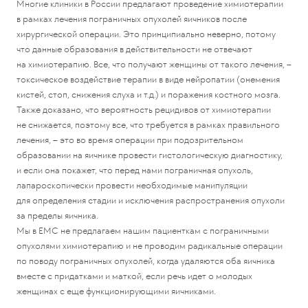
Многие клиники в России предлагают проведение химиотерапии
в рамках лечения пограничных опухолей яичников после
хирургической операции. Это принципиально неверно, потому
что данные образования в действительности не отвечают
на химиотерапию. Все, что получают женщины от такого лечения, –
токсическое воздействие терапии в виде нейропатии (онемения
кистей, стоп, снижения слуха и т.д.) и поражения костного мозга.
Также доказано, что вероятность рецидивов от химиотерапии
не снижается, поэтому все, что требуется в рамках правильного
лечения, – это во время операции при подозрительном
образовании на яичнике провести гистологическую диагностику,
и если она покажет, что перед нами пограничная опухоль,
лапароскопически провести необходимые манипуляции
для определения стадии и исключения распространения опухоли
за пределы яичника.
Мы в ЕМС не предлагаем нашим пациенткам с пограничными
опухолями химиотерапию и не проводим радикальные операции
по поводу пограничных опухолей, когда удаляются оба яичника
вместе с придатками и маткой, если речь идет о молодых
женщинах с еще функционирующими яичниками.