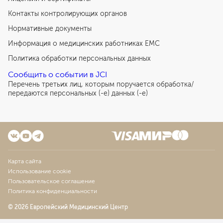
5 060
у. е.
480 700
₽
Контакты контролирующих органов
Лапароскопическая резекция яичника
Нормативные документы
или энуклеация кисты яичника
Информация о медицинских работниках EMC
6 983
у. е.
663 385
₽
Политика обработки персональных данных
Лапароскопическое иссечение несостоятельного
Сообщить о событии в JCI
рубца на матке с пластикой нижнего маточного
Перечень третьих лиц, которым поручается обработка/
сегмента
передаются персональных (-е) данных (-е)
7 590
у. е.
721 050
₽
Лапаротомная гистерэктомия без придатков
6 958
у. е.
661 010
₽
Лапаротомная гистерэктомия с удалением маточных
Карта сайта
труб
Использование cookie
8 729
у. е.
829 255
₽
Пользовательское соглашение
Политика конфиденциальности
Адбоминальая операция на придатках матки
8 223
у. е.
781 185
₽
© 2026 Европейский Медицинский Центр