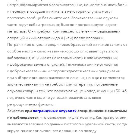
не трансформируются в злокачественные, но могут вызывать боли
и перекруты сосудов яичника, а в некоторых случаях могут
протекать вообще без симптомов. Злокачественные опухоли
часто ведут себя агрессивно, быстро прогрессируют и дают
метастазы. Они требуют комплексного лечения – радикальных
операций и химиотерапии до и (или) после операции.
Пограничные опухоли среди новообразований яичников занимают
особое место – само название хорошо описывает суть этого
заболевания, они имеют некоторые черты и злокачественных,
и доброкачественных опухолей. Технически они не относятся
к доброкачественным и сопровождаются частыми рецидивами
при выборе органосохраняющего лечения, но еще и не являются
злокачественными и не требуют химиотерапии. Пограничные
опухоли коварны тем, что поражают чаще молодых женщин 30–45
лет, очень часто еще не успевших реализовать свою
репродуктивную функцию.
Зачастую
при
пограничных опухолях
специфические симптомы
не наблюдаются
, что осложняет их диагностику. Как правило, они
выявляются впервые по данным гистологии удаленной кисты, когда
хирург-гинеколог выполняет операцию по поводу