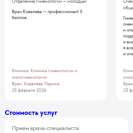
Отделение гинекологии — молодцы!
Очен
общ
Врач Ковалева — профессионал! 5
баллов.
Гине
очен
и оп
подр
и вс
я вс
и оч
Клиника:
Клиника гинекологии и
Клин
онкогинекологии
онко
Врач:
Ковалева Лариса
Врач
25 февраля 2026
23 ф
Стоимость услуг
Прием врача-специалиста