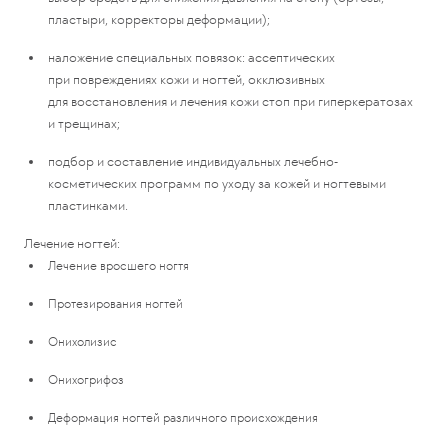
пластыри, корректоры деформации);
наложение специальных повязок: ассептических
при повреждениях кожи и ногтей, окклюзивных
для восстановления и лечения кожи стоп при гиперкератозах
и трещинах;
подбор и составление индивидуальных лечебно-
косметических программ по уходу за кожей и ногтевыми
пластинками.
Лечение ногтей:
Лечение вросшего ногтя
Протезирования ногтей
Онихолизис
Онихогрифоз
Деформация ногтей различного происхождения