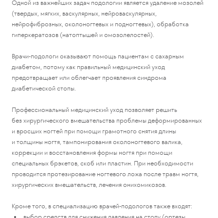
Одной из важнейших задач подологии является удаление мозолей
(твердых, мягких, васкулярных, нейроваскулярных,
нейрофиброзных, околоногтевых и подногтевых), обработка
гиперкератозов (натоптышей и омозолелостей).
Врачи-подологи оказывают помощь пациентам с сахарным
диабетом, потому как правильный медицинский уход
предотвращает или облегчает проявления синдрома
диабетической стопы.
Профессиональный медицинский уход позволяет решить
без хирургического вмешательства проблемы деформированных
и вросших ногтей при помощи грамотного снятия длины
и толщины ногтя, тампонирования околоногтевого валика,
коррекции и восстановления формы ногтя при помощи
специальных брэкетов, скоб или пластин. При необходимости
проводится протезирование ногтевого ложа после травм ногтя,
хирургических вмешательств, лечения онихомикозов.
Кроме того, в специализацию врачей-подологов также входят:
выбор средств для снижения давления на стопу (ортезы,