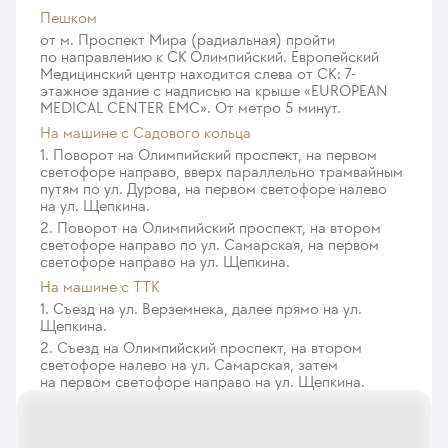
Пикфлоуметрия
Пешком
Удаление новообразования на лице, 1 шт.
89
от м. Проспект Мира (радиальная) пройти
у. е.
8 455
₽
по направлению к СК Олимпийский. Европейский
375
у. е.
35 625
₽
Медицинский центр находится слева от СК: 7-
Ингаляция при помощи спейреса (с
этажное здание с надписью на крыше «EUROPEAN
Удаление новообразований на лице, более 3
использованием лекарственного препарата)
MEDICAL CENTER EMC». От метро 5 минут.
868
44
у. е.
у. е.
4 180
82 460
₽
₽
На машине c Садового кольца
1. Поворот на Олимпийский проспект, на первом
Широкое иссечение п/о рубцов при меланоме
Ингаляция при помощи небулайзера (с
светофоре направо, вверх параллельно трамвайным
1 048
использованием лекарственного препарата)
у. е.
99 560
₽
путям по ул. Дурова, на первом светофоре налево
на ул. Щепкина.
69
у. е.
6 555
₽
2. Поворот на Олимпийский проспект, на втором
Удаление пигментных новообразований на лице
светофоре направо по ул. Самарская, на первом
и шее, до 1 см
Аллергологическое обследование на местные
светофоре направо на ул. Щепкина.
868
анестетики
у. е.
82 460
₽
На машине с ТТК
228
у. е.
21 660
₽
1. Съезд на ул. Верземнека, далее прямо на ул.
Удаление пигментных новообразований на лице
Щепкина.
и шее, более 1 см
Аллергологическое обследование
2. Съезд на Олимпийский проспект, на втором
1 048
на косметические средства
у. е.
99 560
₽
светофоре налево на ул. Самарская, затем
228
у. е.
21 660
₽
на первом светофоре направо на ул. Щепкина.
Иссечение келоидных рубцов, более 2 см
1 017
Сублингвальная аллерген- специфическая
у. е.
96 615
₽
иммунотерапия, Сталораль "клещи"