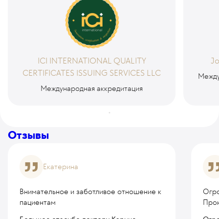
ICI INTERNATIONAL QUALITY
Jo
CERTIFICATES ISSUING SERVICES LLC
Между
Международная аккредитация
Отзывы
Екатерина
Внимательное и заботливое отношение к
Огро
пациентам
Про