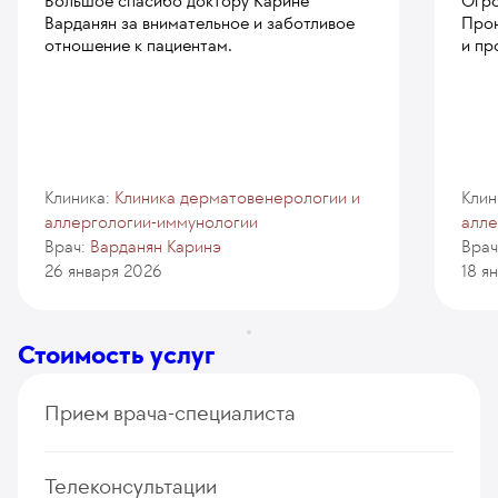
Большое спасибо доктору Карине
Огро
Варданян за внимательное и заботливое
Прон
отношение к пациентам.
и пр
Клиника:
Клиника дерматовенерологии и
Клин
аллергологии-иммунологии
алле
Врач:
Варданян Каринэ
Врач
26 января 2026
18 я
Стоимость услуг
Прием врача-специалиста
Прием (осмотр, консультация) врача-
Телеконсультации
дерматовенеролога, диагностический (первичный,