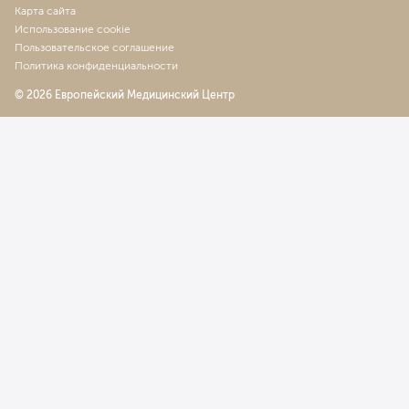
328
у. е.
31 160
₽
Карта сайта
Использование cookie
Прием с проведением лечебных дерматологических
Пользовательское соглашение
манипуляций, категория 2
Политика конфиденциальности
468
у. е.
44 460
₽
© 2026 Европейский Медицинский Центр
Дерматологическая обработка при мозолях,
омозолелостях, бородавках, категория 1
161
у. е.
15 295
₽
Дерматологическая обработка при мозолях,
омозолелостях, бородавках, категория 2
339
у. е.
32 205
₽
Криохирургия (моллюски, бородавки и т.д.) более 10
элементов
485
у. е.
46 075
₽
Лазерохирургия эпидермальных новообразований
(моллюски, бородавки и т.д.) более 10-ти элементов
485
у. е.
46 075
₽