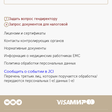
183
у. е.
17 385
₽
Дерматологическая аппаратная обработка ногтевых
Задать вопрос гендиректору
пластин при деформации, ониходистрофии,
Запрос документов для налоговой
онихомикозе, вросший ноготь без воспаления (1-й
палец стопы), категория 2
Лицензии и сертификаты
301
у. е.
28 595
₽
Контакты контролирующих органов
Дерматологическая аппаратная обработка ногтевых
Нормативные документы
пластин при деформации, ониходистрофии,
Информация о медицинских работниках EMC
онихомикозе (2-5-й пальцы стопы), категория 1
Политика обработки персональных данных
113
у. е.
10 735
₽
Сообщить о событии в JCI
Дерматологическая аппаратная обработка ногтевых
Перечень третьих лиц, которым поручается обработка/
пластин при деформации, ониходистрофии,
передаются персональных (-е) данных (-е)
онихомикозе (2-5-й пальцы стопы), категория 2
226
у. е.
21 470
₽
Прием с проведением лечебных дерматологических
манипуляций, категория 1