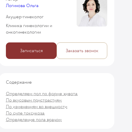
Логинова Ольга
Акушер-гинеколог
Клиника гинекологии и
онкогинекологии
Записаться
Заказать звонок
Содержание
Определяем пол по форме живота
По вкусовым пристрастиям
По изменениям во внешности
По силе токсикоза
Определение пола врачом