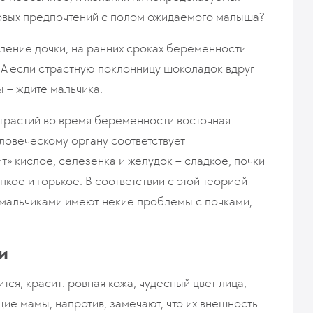
совых предпочтений с полом ожидаемого малыша?
вление дочки, на ранних сроках беременности
 А если страстную поклонницу шоколадок вдруг
 – ждите мальчика.
страстий во время беременности восточная
ловеческому органу соответствует
» кислое, селезенка и желудок – сладкое, почки
пкое и горькое. В соответствии с этой теорией
 мальчиками имеют некие проблемы с почками,
и
ся, красит: ровная кожа, чудесный цвет лица,
ие мамы, напротив, замечают, что их внешность