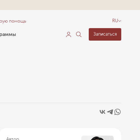
орую помощь
RU
граммы
Записаться
Автор