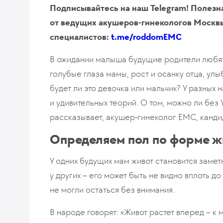
Подписывайтесь на наш Telegram! Полезн
от ведущих акушеров-гинекологов Москвы
специалистов:
t.me/roddomEMC
В ожидании малыша будущие родители любят 
голубые глаза мамы, рост и осанку отца, улы
будет ли это девочка или мальчик? У разных 
и удивительных теорий. О том, можно ли бе
рассказывает, акушер-гинеколог EMC, канди
Определяем пол по форме ж
У одних будущих мам живот становится замет
у других – его может быть не видно вплоть 
не могли остаться без внимания.
В народе говорят: «Живот растет вперед – к