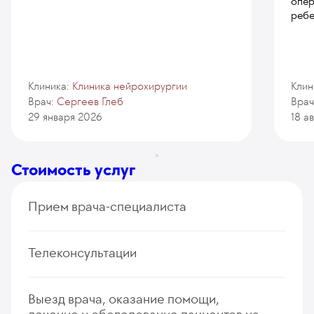
опер
ребе
Клиника:
Клиника нейрохирургии
Клин
Врач:
Сергеев Глеб
Врач
29 января 2026
18 а
Стоимость услуг
Прием врача-специалиста
Прием (осмотр, консультация) иностранного
Телеконсультации
профессора нейрохирургии, расширенный
(первичный, повторный)
540
Дистанционная консультация врача-нейрохирурга
у. е.
51 300
₽
Выезд врача, оказание помощи,
(первичная, повторная)
Прием (осмотр, консультация) врача-невролога