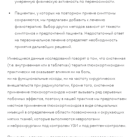
умеренную физическую активность по переносимости.
Пациентам, у которых на повторном приеме симптомы
сохраняются, мы предлагаем добавить к лечению
физиотерапию. Выбор других методов зависит от тяжести
симптомов и предпочтений пациента. Недостаточный ответ
на первоначальное лечение определяет необходимость
принятия дальнейших решений.
Имеющиеся данные исследований говорят о том, что системная
(т.е. внутривенная или в таблетках) терапия глюкокортикоидами
практически не оказывает влияния ни на боль,
ни на функциональные исходы, ни на частоту хирургических
вмешательств при радикулопатии, Кроме того, системное
применение глюкокортикоидов может вызывать ряд серьезных
побочных эффектов, поэтому в нашей практике мы предпочитаем
местное применение глюкокортикоидов в виде специальных
инъекций в определенные области позвоночника и окружающих
мягких тканей, которые выполняются неврологами
и нейрохирургами под контролем УЗИ и под рентген-контролем.