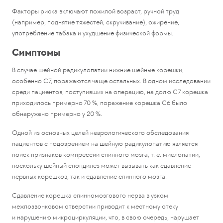
Факторы риска включают пожилой возраст, ручной труд
(например, поднятие тяжестей, скручивание), ожирение,
употребление табака и ухудшение физической формы.
Симптомы
В случае шейной радикулопатии нижние шейные корешки,
особенно С7, поражаются чаще остальных. В одном исследовании
среди пациентов, поступивших на операцию, на долю C7 корешка
приходилось примерно 70 %, поражение корешка C6 было
обнаружено примерно у 20 %.
Одной из основных целей неврологического обследования
пациентов с подозрением на шейную радикулопатию является
поиск признаков компрессии спинного мозга, т. е. миелопатии,
поскольку шейный спондилез может вызывать как сдавление
нервных корешков, так и сдавление спинного мозга.
Сдавление корешка спинномозгового нерва в узком
межпозвонковом отверстии приводит к местному отеку
и нарушению микроциркуляции, что, в свою очередь, нарушает