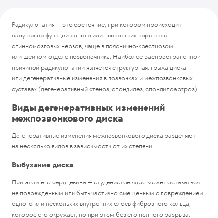
Виды дегенеративных изменений межпозвонкового
диска
Радикулопатия — это состояние, при котором происходит
Распространенность и факторы риска
нарушение функции одного или нескольких корешков
Симптомы
спинномозговых нервов, чаще в пояснично-крестцовом
Диагностика
или шейном отделе позвоночника. Наиболее распространенной
Нейровизуализация
причиной радикулопатии является структурная: грыжа диска
Лечение
или дегенеративные изменения в позвонках и межпозвонковых
Лечение радикулопатии в EMC
суставах (дегенеративный стеноз, спондилез, спондилоартроз).
Виды дегенеративных изменений
межпозвонкового диска
Дегенеративные изменения межпозвонкового диска разделяют
на несколько видов в зависимости от их степени:
Выбухание диска
При этом его сердцевина — студенистое ядро может оставаться
не поврежденным или быть частично смещенным с повреждением
одного или нескольких внутренних слоев фиброзного кольца,
которое его окружает, но при этом без его полного разрыва.