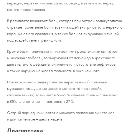
передачу нервных импульсов по корешку, а затем и по нерву,
как его продолжению.
В результате возникает боль, которая при острой радикулопатии
отражает сочетание боли, возникающей внутри самого нервного
корешка от его сдавления, а также боли от окружающих тканей
под воздействием грыжи диска.
Кроме боли, типичными клиническими проявлениями являются
мышечная слабость, варьирующая от легкой до выраженного
двигательного дефицита, снижение или отсутствие рефлексов,
а также нарушение чувствительности в руке или ноге.
При поясничной радикулопатии парестезиии («ползанье
мурашек», «ощущение шевеления чего-то под кожей»,
«покалывания») возникает в 63–72 % случаев, боль — примерно
в 35% , а онемение — примерно в 27 %.
Острый период начинается с момента появления симптомов
и длится четыре – шесть недель.
Диагностика