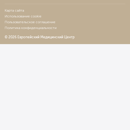
Лапаротомная гистерэктомия с удалением маточных
Карта сайта
труб
Использование cookie
8 729
у. е.
829 255
₽
Пользовательское соглашение
Политика конфиденциальности
Адбоминальая операция на придатках матки
8 223
у. е.
781 185
₽
© 2026 Европейский Медицинский Центр
Устранение генитального пролапса 1 степени
3 795
у. е.
360 525
₽
Устранение генитального пролапса 2 степени
5 819
у. е.
552 805
₽
Устранение генитального пролапса 3 степени
7 380
у. е.
701 100
₽
Церкляж шейки матки
4 364
у. е.
414 580
₽
Леваторопластика
3 910
у. е.
371 450
₽