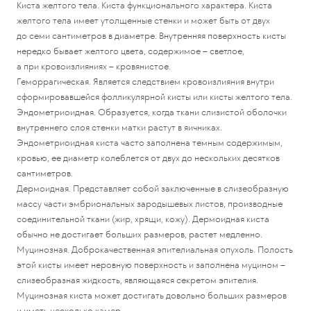
Киста желтого тела. Киста функционального характера. Киста
желтого тела имеет утолщенные стенки и может быть от двух
до семи сантиметров в диаметре. Внутренняя поверхность кисты
нередко бывает желтого цвета, содержимое – светлое,
а при кровоизлияниях – кровянистое.
Геморрагическая. Является следствием кровоизлияния внутри
сформировавшейся фолликулярной кисты или кисты желтого тела.
Эндометриоидная. Образуется, когда ткани слизистой оболочки
внутреннего слоя стенки матки растут в яичниках.
Эндометриоидная киста часто заполнена темным содержимым,
кровью, ее диаметр колеблется от двух до нескольких десятков
сантиметров.
Дермоидная. Представляет собой заключенные в слизеобразную
массу части эмбриональных зародышевых листов, производные
соединительной ткани (жир, хрящи, кожу). Дермоидная киста
обычно не достигает больших размеров, растет медленно.
Муцинозная. Доброкачественная эпителиальная опухоль. Полость
этой кисты имеет неровную поверхность и заполнена муцином –
слизеобразная жидкость, являющаяся секретом эпителия.
Муцинозная киста может достигать довольно больших размеров
и иметь несколько камер.