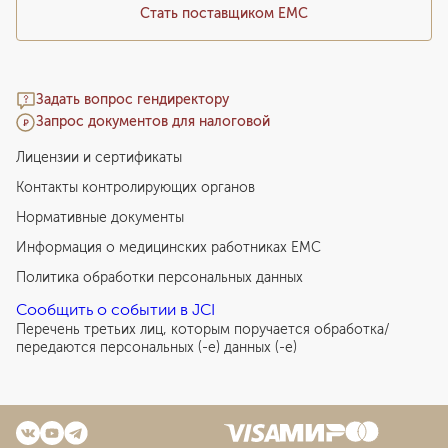
5 092
у. е.
483 740
₽
Стать поставщиком ЕМС
Лапароскопическая органосберегающая операция
при генитальном пролапсе
6 325
у. е.
600 875
₽
Задать вопрос гендиректору
Запрос документов для налоговой
Лапаротомная органосберегающая операция
при генитальном пролапсе
Лицензии и сертификаты
5 060
у. е.
480 700
₽
Контакты контролирующих органов
Лапароскопическая резекция яичника
Нормативные документы
или энуклеация кисты яичника
Информация о медицинских работниках EMC
6 983
у. е.
663 385
₽
Политика обработки персональных данных
Лапароскопическое иссечение несостоятельного
Сообщить о событии в JCI
рубца на матке с пластикой нижнего маточного
Перечень третьих лиц, которым поручается обработка/
сегмента
передаются персональных (-е) данных (-е)
7 590
у. е.
721 050
₽
Лапаротомная гистерэктомия без придатков
6 958
у. е.
661 010
₽