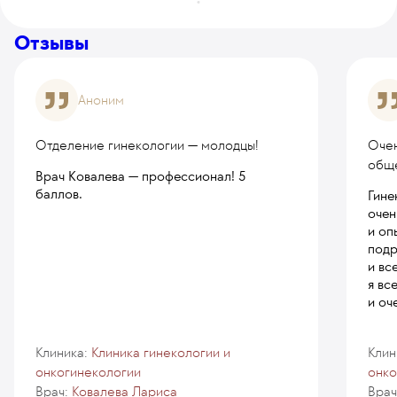
Отзывы
Аноним
Отделение гинекологии — молодцы!
Очен
общ
Врач Ковалева — профессионал! 5
баллов.
Гине
очен
и оп
подр
и вс
я вс
и оч
Клиника:
Клиника гинекологии и
Клин
онкогинекологии
онко
Врач:
Ковалева Лариса
Врач