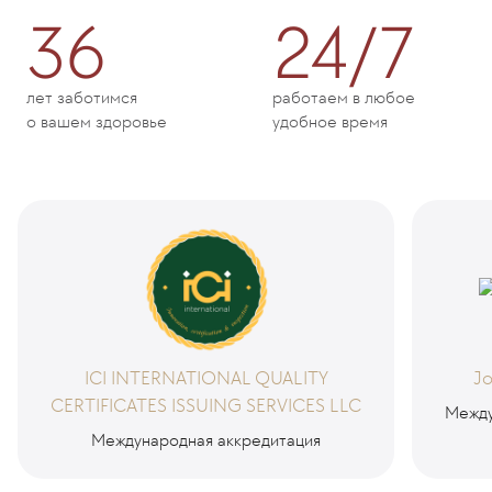
36
24/7
лет заботимся
работаем в любое
о вашем здоровье
удобное время
ICI INTERNATIONAL QUALITY
Jo
CERTIFICATES ISSUING SERVICES LLC
Между
Международная аккредитация