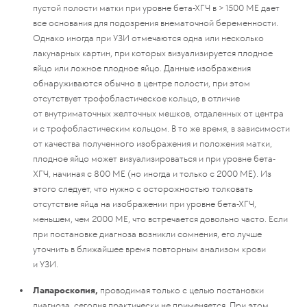
пустой полости матки при уровне бета-ХГЧ в > 1500 МЕ дает
все основания для подозрения внематочной беременности.
Однако иногда при УЗИ отмечаются одна или несколько
лакунарных картин, при которых визуализируется плодное
яйцо или ложное плодное яйцо. Данные изображения
обнаруживаются обычно в центре полости, при этом
отсутствует трофобластическое кольцо, в отличие
от внутриматочных желточных мешков, отдаленных от центра
и с трофобластическим кольцом. В то же время, в зависимости
от качества полученного изображения и положения матки,
плодное яйцо может визуализироваться и при уровне бета-
ХГЧ, начиная с 800 МЕ (но иногда и только с 2000 МЕ). Из
этого следует, что нужно с осторожностью толковать
отсутствие яйца на изображении при уровне бета-ХГЧ,
меньшем, чем 2000 МЕ, что встречается довольно часто. Если
при постановке диагноза возникли сомнения, его лучше
уточнить в ближайшее время повторным анализом крови
и УЗИ.
Лапароскопия,
проводимая только с целью постановки
диагноза, сегодня практически не применяется. При этом