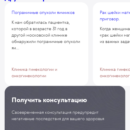
Пограничные опухоли яичников
Рак шейки матк
приговор.
К нам обратилась пациентка,
которой в возрасте 31 год в
Когда женщина
другой московской клинике
«рак шейки мат
обнаружили пограничные опухоли
из важных задач
яи...
Клиника гинекологии и
Клиника гинек
онкогинекологии
онкогинеколог
Получить консультацию
Своевременная консультация предупредит
негативные последствия для вашего здоровья