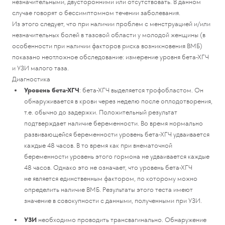
незначительными, двусторонними или отсутствовать. В данном
случае говорят о бессимптомном течении заболевания.
Из этого следует, что при наличии проблем с менструацией и/или
незначительных болей в тазовой области у молодой женщины (в
особенности при наличии факторов риска возникновения ВМБ)
показано неотложное обследование: измерение уровня бета-ХГЧ
и УЗИ малого таза.
Диагностика
Уровень бета-ХГЧ
: бета-ХГЧ выделяется трофобластом. Он
обнаруживается в крови через неделю после оплодотворения,
т.е. обычно до задержки. Положительный результат
подтверждает наличие беременности. Во время нормально
развивающейся беременности уровень бета-ХГЧ удваивается
каждые 48 часов. В то время как при внематочной
беременности уровень этого гормона не удваивается каждые
48 часов. Однако это не означает, что уровень бета-ХГЧ
не является единственным фактором, по которому можно
определить наличие ВМБ. Результаты этого теста имеют
значение в совокупности с данными, полученными при УЗИ.
УЗИ
необходимо проводить трансвагинально. Обнаружение