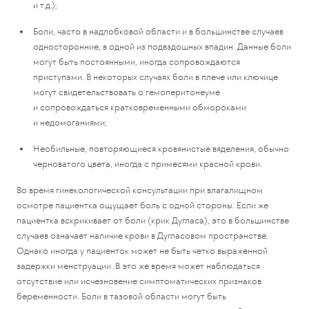
и т.д.);
Боли, часто в надлобковой области и в большинстве случаев
односторонние, в одной из подвздошных впадин. Данные боли
могут быть постоянными, иногда сопровождаются
приступами. В некоторых случаях боли в плече или ключице
могут свидетельствовать о гемоперитонеуме
и сопровождаться кратковременными обмороками
и недомоганиями;
Необильные, повторяющиеся кровянистые вяделения, обычно
черноватого цвета, иногда с примесями красной крови.
Во время гинекологической консультации при влагалищном
осмотре пациентка ощущает боль с одной стороны. Если же
пациентка вскрикивает от боли (крик Дугласа), это в большинстве
случаев означает наличие крови в Дугласовом пространстве.
Однако иногда у пациенток может не быть четко выраженной
задержки менструации. В это же время может наблюдаться
отсутствие или исчезновение симптоматических признаков
беременности. Боли в тазовой области могут быть