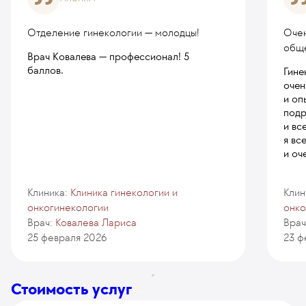
Отделение гинекологии — молодцы!
Очен
общ
Врач Ковалева — профессионал! 5
баллов.
Гине
очен
и оп
подр
и вс
я вс
и оч
Клиника:
Клиника гинекологии и
Клин
онкогинекологии
онко
Врач:
Ковалева Лариса
Врач
25 февраля 2026
23 ф
Стоимость услуг