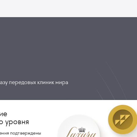
разу передовых клиник мира
ие
о уровня
ения подтверждены