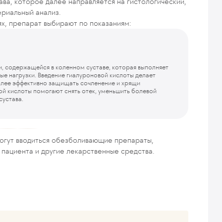
ва, которое далее направляется на гистологический,
ериальный анализ.
ях, препарат выбирают по показаниям:
Ги
и, содержащейся в коленном суставе, которая выполняет
Го
ые нагрузки. Введение гиалуроновой кислоты делает
имм
более эффективно защищать сочленение и хрящи
У г
й кислоты помогают снять отек, уменьшить болевой
не 
сустава.
могут вводиться обезболивающие препараты,
пациента и другие лекарственные средства.