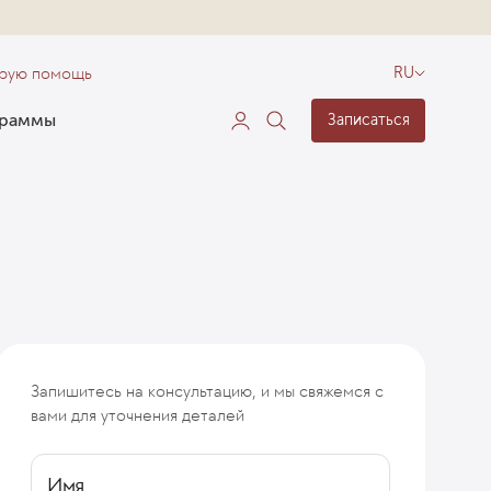
орую помощь
RU
граммы
Записаться
Запишитесь на консультацию, и мы свяжемся с
я
Противопоказания
Подготовка
Как проходит проц
вами для уточнения деталей
Имя