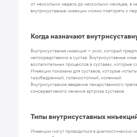
от нескольких недель до нескольких месяцев, в 
внутрисуставные инъекции можно повторять с пе
Когда назначают внутрисустав
Внутрисуставная инъекция — укол, который пред
непосредственно в сустав. Внутрисуставные инъе
воспалительных процессов в суставах, которые 
Инъекции показаны для суставов, которые испыты
тазобедренный, голеностопный, коленный.
Внутрисуставное введение лекарственного преп
консервативного лечения артроза суставов.
Типы внутрисуставных инъекци
Инъекции могут проводиться в диагностических и