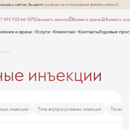
ользуясь сайтом, Вы даете
согласие на использование файлов cookies
+7 495 933-66-55
Заказать звонок
Вызвать врача
Вызвать ск
ления и врачи
Услуги
Клиентам
Контакты
Годовые про
екции
ные инъекции
вную инъекцию
Типы внутрисуставных инъекций
Показани