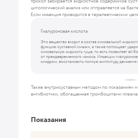
прокол забирается жидкостное содержимое суста
цитологический анализ или отправляется на бакт
Если инъекция проводится в терапевтических цел
Гиалуроновая кислота
Это вещество входит в состав синовальной жидкост
функцию суставной смазки, а также поглощает ударн
синовальную жидкость гуще, то есть позволяет ей 
от преждевременного износа. Инъекции гиалуроново
синдром, восстановить полную амплитуду движения 
Также внутрисуставным методом по показаниям 
антибиотики, обогащенная тромбоцитами плазма 
Показания