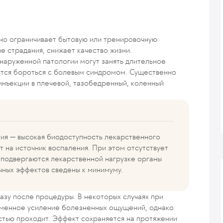
нно ограничивает бытовую или тренировочную
е страдания, снижает качество жизни.
бнаруженной патологии могут занять длительное
ится бороться с болевым синдромом. Существенно
инъекции в плечевой, тазобедренный, коленный
ия — высокая биодоступность лекарственного
т на источник воспаления. При этом отсутствует
 подвергаются лекарственной нагрузке органы
чных эффектов сведены к минимуму.
азу после процедуры. В некоторых случаях при
еменное усиление болезненных ощущений, однако
остью проходит. Эффект сохраняется на протяжении