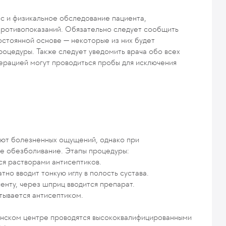
ос и физикальное обследование пациента,
противопоказаний. Обязательно следует сообщить
остоянной основе — некоторые из них будет
роцедуры. Также следует уведомить врача обо всех
ерацией могут проводиться пробы для исключения
вают болезненных ощущений, однако при
е обезболивание. Этапы процедуры:
ся растворами антисептиков.
но вводит тонкую иглу в полость сустава.
енту, через шприц вводится препарат.
тывается антисептиком.
инском центре проводятся высококвалифицированными