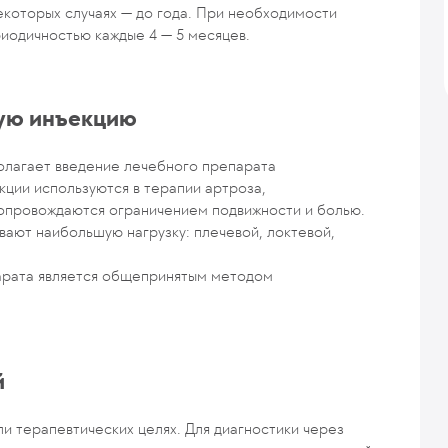
некоторых случаях — до года. При необходимости
риодичностью каждые 4 — 5 месяцев.
ную инъекцию
полагает введение лечебного препарата
кции используются в терапии артроза,
сопровождаются ограничением подвижности и болью.
вают наибольшую нагрузку: плечевой, локтевой,
арата является общепринятым методом
й
ли терапевтических целях. Для диагностики через