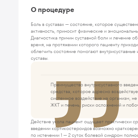
О процедуре
Боль в суставах — состояние, которое существе
активность, приносит физические и эмоциональны
Диагностика причин суставной боли и лечение о
время, на протяжении которого пациенту приход
облегчить состояние помогают внутрисуставные 
суставы.
Преимущество внутрисуставного введен
средства, которое адресно воздействуе
системное воздействие на организм, не
ЖКТ и печень, риски осложнений и побо
Действие укола пациент ощущает практически ср
введении кортикостероидов возможно кратковр
по истечении 1 — 2 суток болевой синдром полн