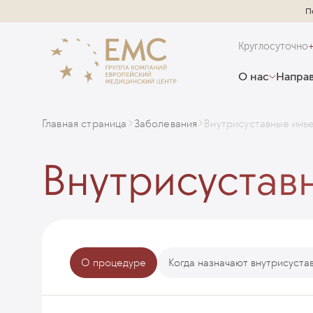
П
Круглосуточно
О нас
Направ
Главная страница
Заболевания
Внутрисуставные инъ
Внутрисустав
О процедуре
Когда назначают внутрисуста