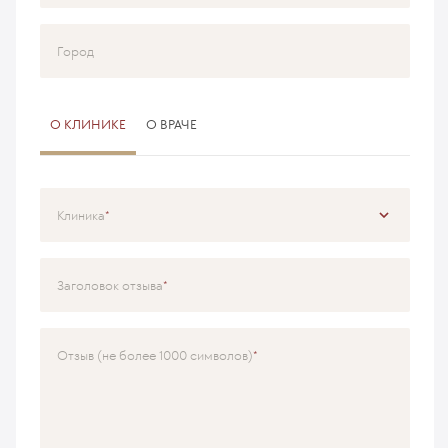
Город
О КЛИНИКЕ
О ВРАЧЕ
Клиника
Специализация
Заголовок отзыва
Врач
Отзыв (не более 1000 символов)