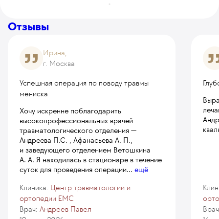
Отзывы
Ирина,
г. Москва
Успешная операция по поводу травмы
Глуб
мениска
Выра
леча
Хочу искренне поблагодарить
Андр
высокопрофессиональных врачей
квал
травматологического отделения —
Андреева П.С. , Афанасьева А. П.,
и заведующего отделением Ветошкина
А. А. Я находилась в стационаре в течение
суток для проведения операции
...
ещё
Клиника:
Центр травматологии и
Клин
ортопедии EMC
орт
Врач:
Андреев Павел
Врач