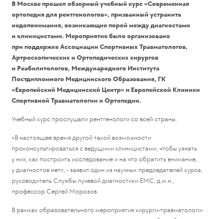
В Москве прошел обзорный учебный курс «Современная
ортопедия для рентгенологов», призванный устранить
недопонимания, возникающие порой между диагностами
и клиницистами. Мероприятие было организовано
при поддержке Ассоциации Спортивных Травматологов,
Артроскопических и Ортопедических хирургов
и Реабилитологов, Международного Института
Постдипломного Медицинского Образования, ГК
«Европейский Медицинский Центр» и Европейской Клиники
Спортивной Травматологии и Ортопедии.
Учебный курс прослушали рентгенологи со всей страны.
«В настоящее время другой такой возможности
проконсультироваться с ведущими клиницистами, чтобы узнать
у них, как построить исследование и на что обратить внимание,
у диагностов нет», - заявил один из научных председателей курса,
руководитель Службы лучевой диагностики ЕМС, д.м.н.,
профессор Сергей Морозов.
В рамках образовательного мероприятия хирурги-травматологи-