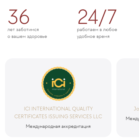
36
24/7
лет заботимся
работаем в любое
о вашем здоровье
удобное время
ICI INTERNATIONAL QUALITY
Jo
CERTIFICATES ISSUING SERVICES LLC
Между
Международная аккредитация