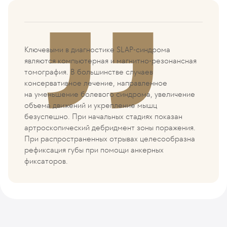
Ключевыми в диагностике
SLAP
-синдрома
являются компьютерная и магнитно-резонансная
томография. В большинстве случаев
консервативное лечение, направленное
на уменьшение болевого синдрома, увеличение
объема движений и укрепление мышц
безуспешно. При начальных стадиях показан
артроскопический дебридмент зоны поражения.
При распространенных отрывах целесообразна
рефиксация губы при помощи анкерных
фиксаторов.