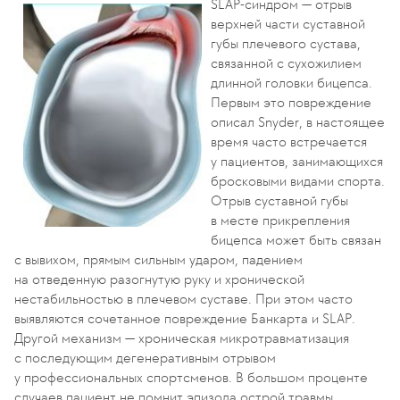
SLAP-синдром — отрыв
верхней части суставной
губы плечевого сустава,
связанной с сухожилием
длинной головки бицепса.
Первым это повреждение
описал
Snyder
, в настоящее
время часто встречается
у пациентов, занимающихся
бросковыми видами спорта.
Отрыв суставной губы
в месте прикрепления
бицепса может быть связан
с вывихом, прямым сильным ударом, падением
на отведенную разогнутую руку и хронической
нестабильностью в плечевом суставе. При этом часто
выявляются сочетанное повреждение Банкарта и
SLAP
.
Другой механизм — хроническая микротравматизация
с последующим дегенеративным отрывом
у профессиональных спортсменов. В большом проценте
случаев пациент не помнит эпизода острой травмы.