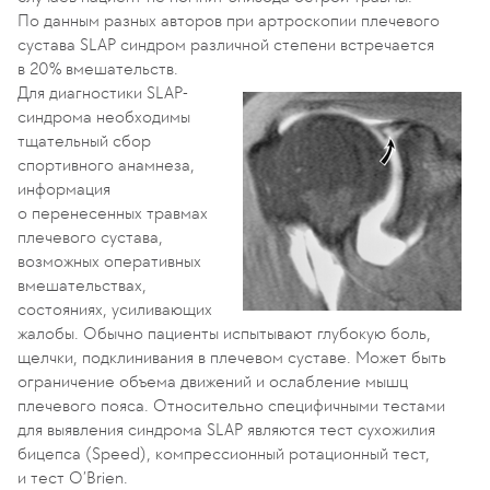
По данным разных авторов при артроскопии плечевого
сустава
SLAP
синдром различной степени встречается
в 20% вмешательств.
Для диагностики
SLAP
-
синдрома необходимы
тщательный сбор
спортивного анамнеза,
информация
о перенесенных травмах
плечевого сустава,
возможных оперативных
вмешательствах,
состояниях, усиливающих
жалобы. Обычно пациенты испытывают глубокую боль,
щелчки, подклинивания в плечевом суставе. Может быть
ограничение объема движений и ослабление мышц
плечевого пояса. Относительно специфичными тестами
для выявления синдрома
SLAP
являются тест сухожилия
бицепса (
Speed
), компрессионный ротационный тест,
и тест
O
’
Brien
.