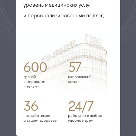
уровень медицинских услуг
и персонализированный подход
600
57
врачей
направлений
с мировыми
лечения
именами
36
24/7
лет заботимся
работаем в любое
о вашем здоровье
удобное время