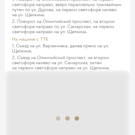
наведением с забором материала из 6 точек
светофоре направо, вверх параллельно трамвайным
569
у. е.
54 055
₽
путям по ул. Дурова, на первом светофоре налево
на ул. Щепкина.
Трансректальная мультифокальная биопсия
2. Поворот на Олимпийский проспект, на втором
предстательной железы под ультразвуковым
светофоре направо по ул. Самарская, на первом
светофоре направо на ул. Щепкина.
наведением с забором материала из 7-12 точек
На машине с ТТК
841
у. е.
79 895
₽
1. Съезд на ул. Верземнека, далее прямо на ул.
Щепкина.
Трансректальная мультифокальная биопсия
2. Съезд на Олимпийский проспект, на втором
предстательной железы под ультразвуковым
светофоре налево на ул. Самарская, затем
наведением с забором материала из 13-24 точек
на первом светофоре направо на ул. Щепкина.
876
у. е.
83 220
₽
Трансректальная сатурационная биопсия
предстательной железы под ультразвуковым
наведением с забором материала из 25 и более
точек
1 338
у. е.
127 110
₽
Урологическая диагностическая/лечебная
манипуляция с использованием рентгеновского