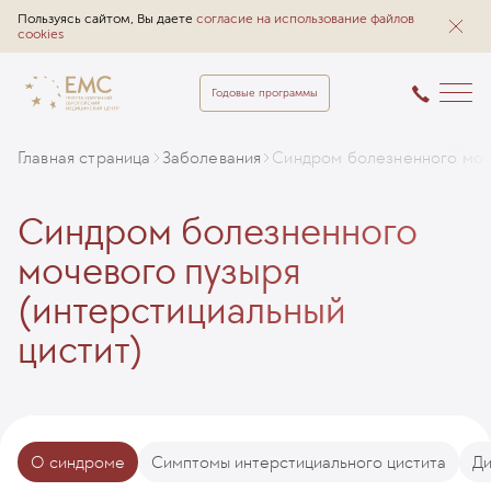
Пользуясь сайтом, Вы даете
согласие на использование файлов
cookies
Годовые программы
Главная страница
Заболевания
Синдром болезненного моче
Синдром болезненного
мочевого пузыря
(интерстициальный
цистит)
О синдроме
Симптомы интерстициального цистита
Ди