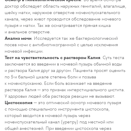
доктор обследует область наружных гениталий, влагалище,
шейку матки, наружное отверстие мочеиспускательного
канала, через живот проводится обследование мочевого
пузыря и матки. Так же осматривается прямая кишка
и анальное отверстие.
Анализ мочи
. Исследуется так же бактериологический
посев мочи с антибиотикограммой с целью исключения
мочевой инфекции.
Тест на чувствительность с раствором Калия
. Суть теста
заключается во введении в мочевой пузырь обычной воды
и раствора Калия друг за другом. Пациента просят оценить
по 5-и бальной шкале степень боли и позыва
к мочеиспусканию. Если боль возникает на введение
раствора Калия — это признак интерстициального цистита.
У здоровых людей оба раствора реакции не вызывают.
Цистоскопия
— это оптический осмотр мочевого пузыря
с помощью специального инструмента цистоскопа,
который вводится в мочевой пузырь через
мочеиспускательный канал (уретру) под местной или
общей анестезией. При введении цистоскопа через