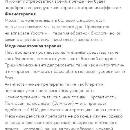
И может потребоваться время, прежде чем будет
подобрана индивидуальная терапия с хорошим эффектом.
Физиотерапия
Может помочь уменьшить болевой синдром, если
он вызван спазмом мышц тазового дна. Проводится
на аппарате Уростим — терапия обратной биологической
связи с электростимуляцией мышц тазового дна.
Медикаментозная терапия
Нестероидные противовоспалительные средства, такие
как ибупрофен, помогают уменьшить болевой синдром.
Трициклические антидепрессанты, такие как амитриптилин
и имипрамин, помогают расслабить мочевой пузырь и снять
боль.
Антигистаминные препараты, такие как Кларитин,
помогают уменьшить симптомы учащенного
мочеиспускания и снять сильные позывы — ургентность.
Пентосан полисульфат (Элмирон) — это препарат,
одобренный FDA для лечения интерстициального цистита.
Механизм действия препарата не до конца изучен, однако
он восстанавливает внутреннюю поверхность мочевого
пузыря — уротелий, защищая таким образом мочевой