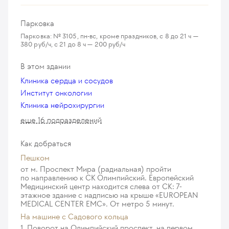
17 899
у. е.
1 700 405
₽
Гибкая уретроцистоскопия под общей анестезией
Робот-ассистированная пластика лоханочно-
Парковка
1 245
у. е.
118 275
₽
мочеточникового сегмента (категории сложности 1)
Парковка: № 3105, пн-вс, кроме праздников, с 8 до 21 ч —
13 763
у. е.
1 307 485
₽
380 руб/ч, с 21 до 8 ч — 200 руб/ч
Ригидная уретроцистоскопия под общей анестезией
1 145
у. е.
108 775
₽
Робот-ассистированная пластика лоханочно-
В этом здании
мочеточникового сегмента (категории сложности 2)
Фотодинамическая или специальная световая
Клиника сердца и сосудов
21 353
у. е.
2 028 535
₽
ассистенция при эндоскопической диагностике
Институт онкологии
уротелиальных новообразований
Клиника нейрохирургии
Робот-ассистированная пластика мочеточника
590
у. е.
56 050
₽
еще 16 подразделений
лоскутом Боари (категория сложности 1)
13 713
у. е.
1 302 735
₽
Интракавернозный тест с вазоактивным препаратом
199
у. е.
18 905
₽
Как добраться
Пешком
Удаление доброкачественных новообразований (от
от м. Проспект Мира (радиальная) пройти
4-х до 10-ти элементов)
по направлению к СК Олимпийский. Европейский
Медицинский центр находится слева от СК: 7-
446
у. е.
42 370
₽
этажное здание с надписью на крыше «EUROPEAN
MEDICAL CENTER EMC». От метро 5 минут.
Трансректальная мультифокальная биопсия
На машине c Садового кольца
предстательной железы под ультразвуковым
1. Поворот на Олимпийский проспект, на первом