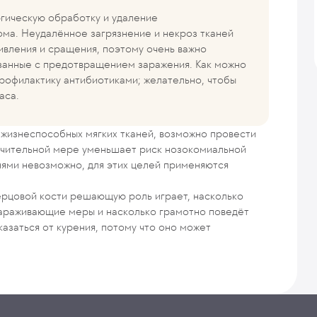
ргическую обработку и удаление
ма. Неудалённое загрязнение и некроз тканей
ивления и сращения, поэтому очень важно
язанные с предотвращением заражения. Как можно
рофилактику антибиотиками; желательно, чтобы
аса.
 жизнеспособных мягких тканей, возможно провести
ачительной мере уменьшает риск нозокомиальной
нями невозможно, для этих целей применяются
рцовой кости решающую роль играет, насколько
араживающие меры и насколько грамотно поведёт
казаться от курения, потому что оно может