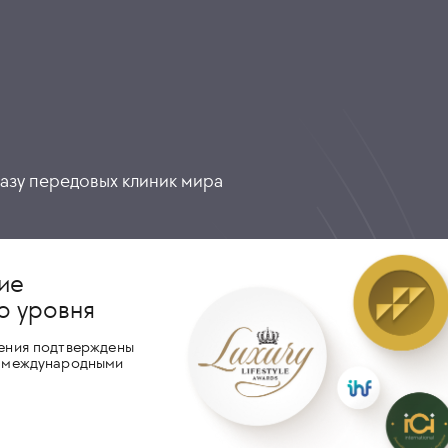
разу передовых клиник мира
ие
о уровня
ения подтверждены
 международными