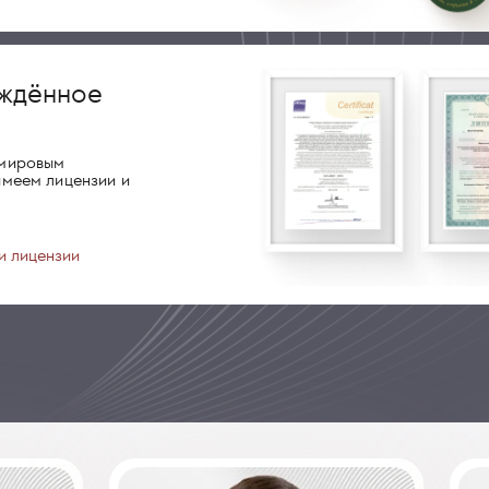
ждённое
о
 мировым
имеем лицензии и
и лицензии