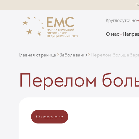
П
Круглосуточно
О нас
Направ
Главная страница
Заболевания
Перелом большеберц
Перелом боль
О переломе