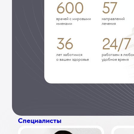
600
57
врачей с мировыми
направлений
именами
лечения
36
24/7
лет заботимся
работаем в любо
о вашем здоровье
удобное время
Специалисты