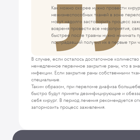
Как можно скорее нужно провести хиру
нежизнеспособных тканей в зоне перело
могут надолго застопорить процесс заж
вовремя провести все мероприятия, св
быстрее после травмы нужно начинать п
пострадавший получил их в первые три ч
В случае, если осталось достаточное количество
немедленное первичное закрытие раны, что в зн
инфекции. Если закрытие раны собственными тка
специальные.
Таким образом, при переломе диафиза большебе
быстро будут приняты дезинфицирующие и обезз
себя хирург. В период лечения рекомендуется от
затормозить процесс заживления.