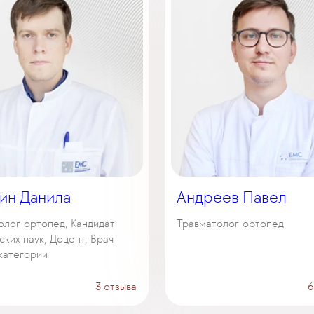
ин Данила
Андреев Павел
олог-ортопед, Кандидат
Травматолог-ортопед
ких наук, Доцент, Врач
категории
3 отзыва
6