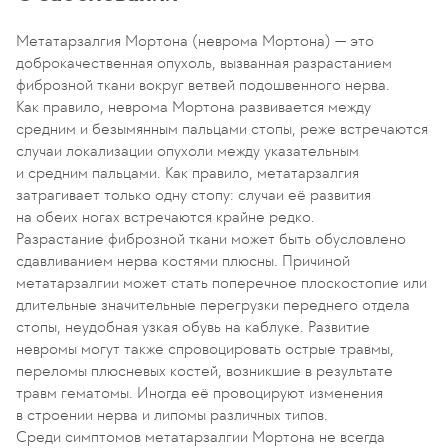
Метатарзалгия Мортона (неврома Мортона) — это
доброкачественная опухоль, вызванная разрастанием
фиброзной ткани вокруг ветвей подошвенного нерва.
Как правило, неврома Мортона развивается между
средним и безымянным пальцами стопы, реже встречаются
случаи локализации опухоли между указательным
и средним пальцами. Как правило, метатарзалгия
затрагивает только одну стопу: случаи её развития
на обеих ногах встречаются крайне редко.
Разрастание фиброзной ткани может быть обусловлено
сдавливанием нерва костями плюсны. Причиной
метатарзалгии может стать поперечное плоскостопие или
длительные значительные перегрузки переднего отдела
стопы, неудобная узкая обувь на каблуке. Развитие
невромы могут также спровоцировать острые травмы,
переломы плюсневых костей, возникшие в результате
травм гематомы. Иногда её провоцируют изменения
в строении нерва и липомы различных типов.
Среди симптомов метатарзалгии Мортона не всегда