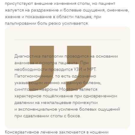
присутствуют внешние изменения стопы, но пациент
жалуется на раздражение и болевые ощущения, онемение,
жжение и показывание в области пальцев; при
пальпировании боль резко усиливается.
Диагностика патологии проводится на основании
анамнеза и осмотра пациента. При
необходимости проводится УЗИ и МРТ.
Патогномоничным, то есть однозначно
указывающим именно на данную болезнь,
симптомом невромы Мортона является
характерное пощёлкивание при одновременном
давлении на межпальцевые промежутки
и экспоненциальное усиление болевых ощущений
при сдавливании стопы с боков.
Консервативное лечение заключается в ношении