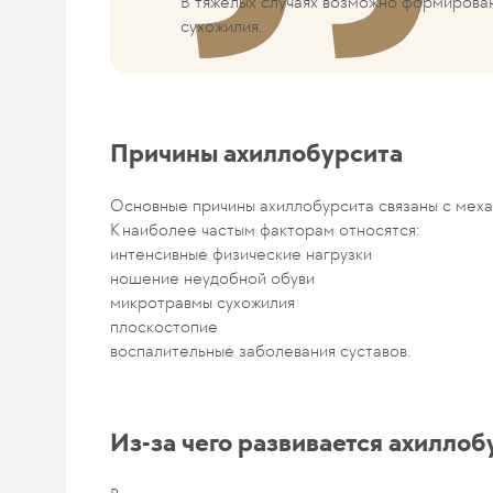
В тяжёлых случаях возможно формирова
сухожилия.
Причины ахиллобурсита
Основные причины ахиллобурсита связаны с меха
К наиболее частым факторам относятся:
интенсивные физические нагрузки
ношение неудобной обуви
микротравмы сухожилия
плоскостопие
воспалительные заболевания суставов.
Из-за чего развивается ахиллоб