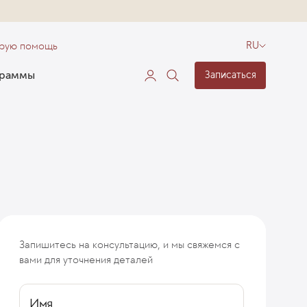
орую помощь
RU
граммы
Записаться
Запишитесь на консультацию, и мы свяжемся с
я ахиллобурсит
Симптомы ахиллобурсита
Признаки и ос
вами для уточнения деталей
Имя