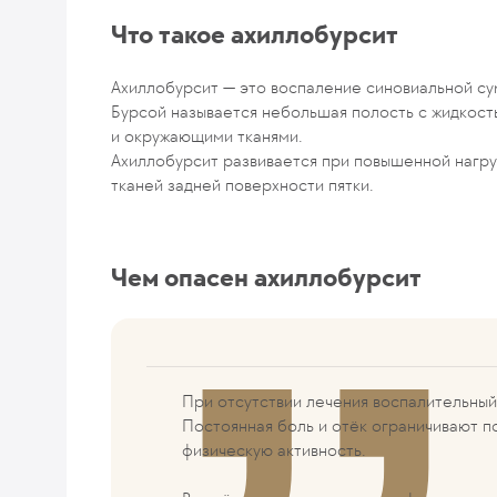
Что такое ахиллобурсит
Ахиллобурсит — это воспаление синовиальной су
Бурсой называется небольшая полость с жидкост
и окружающими тканями.
Ахиллобурсит развивается при повышенной нагру
тканей задней поверхности пятки.
Чем опасен ахиллобурсит
При отсутствии лечения воспалительный
Постоянная боль и отёк ограничивают п
физическую активность.