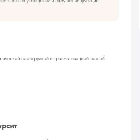
ние плотных утолщений и нарушение функции
нической перегрузкой и травматизацией тканей.
урсит