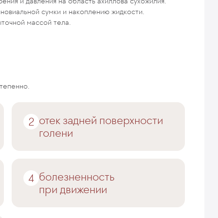
ения и давления на область ахиллова сухожилия.
новиальной сумки и накоплению жидкости.
ыточной массой тела.
тепенно.
отек задней поверхности
голени
болезненность
при движении