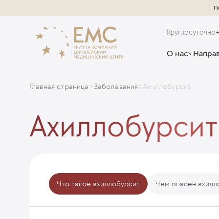
П
Круглосуточно
О нас
Направ
Главная страница
Заболевания
Ахиллобурсит
Ахиллобурсит
Что такое ахиллобурсит
Чем опасен ахилл