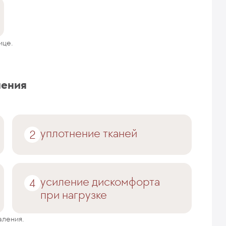
ице.
ления
уплотнение тканей
усиление дискомфорта
при нагрузке
аления.