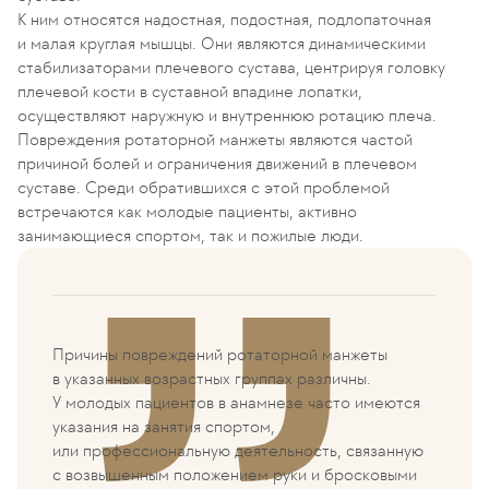
К ним относятся надостная, подостная, подлопаточная
и малая круглая мышцы. Они являются динамическими
стабилизаторами плечевого сустава, центрируя головку
плечевой кости в суставной впадине лопатки,
осуществляют наружную и внутреннюю ротацию плеча.
Повреждения ротаторной манжеты являются частой
причиной болей и ограничения движений в плечевом
суставе. Среди обратившихся с этой проблемой
встречаются как молодые пациенты, активно
занимающиеся спортом, так и пожилые люди.
Причины повреждений ротаторной манжеты
в указанных возрастных группах различны.
У молодых пациентов в анамнезе часто имеются
указания на занятия спортом,
или профессиональную деятельность, связанную
с возвышенным положением руки и бросковыми