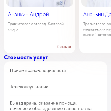
Ананкин Андрей
Ананьин Д
Травматолог-ортопед, Кистевой
Травматолог-ор
хирург
медицинских нау
высшей категор
2 отзыва
Стоимость услуг
Прием врача-специалиста
Сопровождение персональным врачом-ортопедом-
Телеконсультации
травматологом одного пациента
0
у. е.
0
₽
Дистанционная консультация врача ортопеда-
Выезд врача, оказание помощи,
Прием (осмотр, консультация) врача ортопеда-
травматолога (первичная, повторная)
лечение и обследование пациентов на
травматолога (первичный, повторный)
235
у. е.
22 325
₽