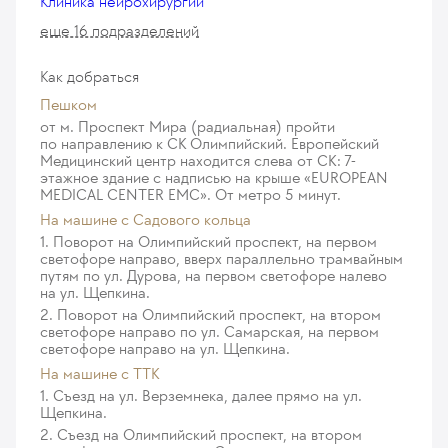
Клиника нейрохирургии
Иссечение ректовагинального свища открытое
парааортальная лимфаденэктомия без врастания
6 799
у. е.
645 905
₽
еще 16 подразделений
в структуры и ткани (категория сложности 2)
31 625
у. е.
3 004 375
₽
Брюшно-промежностная экстирпация прямой кишки
Как добраться
10 753
у. е.
1 021 535
₽
Робот-ассистированная брюшно-промежностная
Пешком
экстирпация прямой кишки с переворотом,
от м. Проспект Мира (радиальная) пройти
Геморроидэктомия (категория 1 - удаление одного
парааортальная лимфаденэктомия с врастанием
по направлению к СК Олимпийский. Европейский
геморроидального узла)
Медицинский центр находится слева от СК: 7-
в соседние структуры и органы не более 2-х
этажное здание с надписью на крыше «EUROPEAN
3 910
у. е.
371 450
₽
(категория сложности 3)
MEDICAL CENTER EMC». От метро 5 минут.
31 625
у. е.
3 004 375
₽
Геморроидэктомия (категория 2 - удаление до 3-х
На машине c Садового кольца
геморроидальных узлов)
1. Поворот на Олимпийский проспект, на первом
Робот-ассистированная брюшно-промежностная
светофоре направо, вверх параллельно трамвайным
4 691
у. е.
445 645
₽
экстирпация прямой кишки с переворотом,
путям по ул. Дурова, на первом светофоре налево
парааортальная лимфаденэктомия с врастанием
на ул. Щепкина.
Геморроидэктомия (категория 3 - комбинированное
в соседние структуры и органы 3 и более
2. Поворот на Олимпийский проспект, на втором
удаление более 3-х геморроидальных узлов)
светофоре направо по ул. Самарская, на первом
(категория сложности 4)
5 474
у. е.
520 030
₽
светофоре направо на ул. Щепкина.
31 625
у. е.
3 004 375
₽
На машине с ТТК
Удаление инородных тел из прямой кишки (в
1. Съезд на ул. Верземнека, далее прямо на ул.
Робот-ассистированная правосторонняя
условиях операционной через промежность)
Щепкина.
гемиколэктомия, D3 лимфаденэктомия с врастанием
3 795
у. е.
360 525
₽
2. Съезд на Олимпийский проспект, на втором
в соседние структуры и органы 3 и более