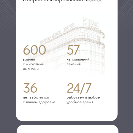
600
57
врачей
направлений
с мировыми
лечения
именами
36
24/7
лет заботимся
работаем в любое
о вашем здоровье
удобное время