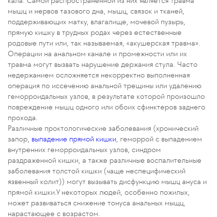
кала. Самой распространенной из них является травма
мышц и нервов тазового дна, мышц, связок и тканей,
поддерживающих матку, влагалище, мочевой пузырь,
прямую кишку в трудных родах через естественные
родовые пути или, так называемая, «акушерская травма».
Операции на анальном канале и промежности или их
травма могут вызвать нарушение держания стула. Часто
недержанием осложняется некорректно выполненная
операция по иссечению анальной трещины или удалению
геморроидальных узлов, в результате которой произошло
повреждение мышц одного или обоих сфинктеров заднего
прохода.
Различные проктологические заболевания (хронический
запор,
выпадение прямой кишки
, геморрой с выпадением
внутренних геморроидальных узлов, синдром
раздраженной кишки, а также различные воспалительные
заболевания толстой кишки (чаще неспецифический
язвенный колит)) могут вызывать дисфункцию мышц ануса и
прямой кишки.У некоторых людей, особенно пожилых,
может развиваться снижение тонуса анальных мыщц,
нарастающее с возрастом.