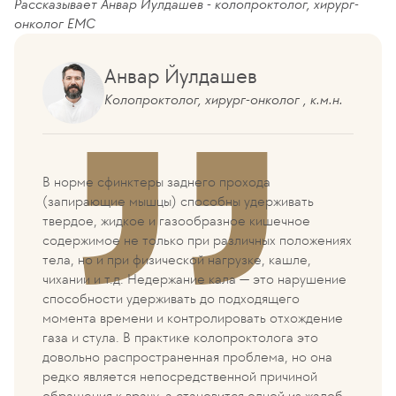
Рассказывает Анвар Йулдашев - колопроктолог, хирург-
онколог ЕМС
Анвар Йулдашев
Колопроктолог, хирург-онколог , к.м.н.
В норме сфинктеры заднего прохода
(запирающие мышцы) способны удерживать
твердое, жидкое и газообразное кишечное
содержимое не только при различных положениях
тела, но и при физической нагрузке, кашле,
чихании и т.д. Недержание кала — это нарушение
способности удерживать до подходящего
момента времени и контролировать отхождение
газа и стула. В практике колопроктолога это
довольно распространенная проблема, но она
редко является непосредственной причиной
обращения к врачу, а становится одной из жалоб