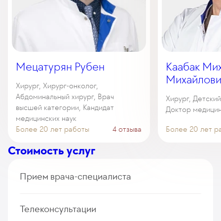
Мецатурян Рубен
Каабак Ми
Михайлови
Хирург, Хирург-онколог,
Абдоминальный хирург, Врач
Хирург, Детски
высшей категории, Кандидат
Доктор медицин
медицинских наук
Более 20 лет работы
4 отзыва
Более 20 лет р
Стоимость услуг
Прием врача-специалиста
Прием (осмотр, консультация) врача-
Телеконсультации
колопроктолога (первичный, повторный)
235
у. е.
22 325
₽