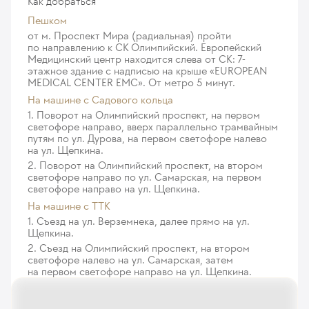
Как добраться
(Анатоксин дифтерийно-столбнячный)
седацией)
Пешком
25
у. е.
2 375
₽
1 007
у. е.
95 665
₽
от м. Проспект Мира (радиальная) пройти
по направлению к СК Олимпийский. Европейский
Корпоративная вакцинация против гриппа
Гастродуоденоскопия (под в/в седацией)
Медицинский центр находится слева от СК: 7-
(Ваксигрипп) для коллектива от 10 до 30 человек,
этажное здание с надписью на крыше «EUROPEAN
без биопсии
выезд врача (по одному адресу) за пределы МКАД
MEDICAL CENTER EMC». От метро 5 минут.
764
у. е.
72 580
₽
до 10 км
На машине c Садового кольца
174
у. е.
16 530
₽
1. Поворот на Олимпийский проспект, на первом
светофоре направо, вверх параллельно трамвайным
Корпоративная вакцинация против гриппа
путям по ул. Дурова, на первом светофоре налево
на ул. Щепкина.
(Ваксигрипп) для коллектива от 10 до 30 человек,
2. Поворот на Олимпийский проспект, на втором
выезд врача (по одному адресу) за пределы МКАД
светофоре направо по ул. Самарская, на первом
до 30 км
светофоре направо на ул. Щепкина.
185
у. е.
17 575
₽
На машине с ТТК
1. Съезд на ул. Верземнека, далее прямо на ул.
Корпоративная вакцинация против гриппа
Щепкина.
(Ваксигрипп) для коллектива от 10 до 30 человек,
2. Съезд на Олимпийский проспект, на втором
выезд врача (по одному адресу) за пределы МКАД
светофоре налево на ул. Самарская, затем
на первом светофоре направо на ул. Щепкина.
до 50 км
195
у. е.
18 525
₽