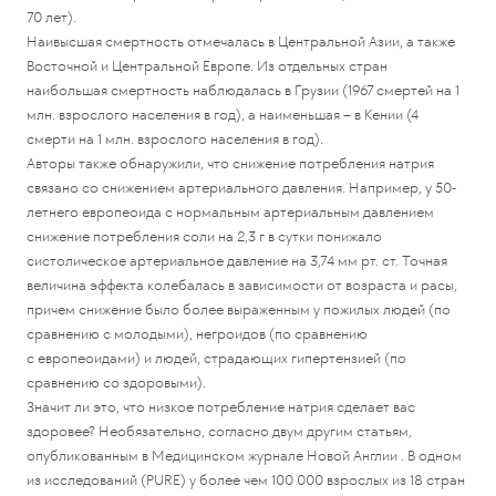
70 лет).
Наивысшая смертность отмечалась в Центральной Азии, а также
Восточной и Центральной Европе. Из отдельных стран
наибольшая смертность наблюдалась в Грузии (1967 смертей на 1
млн. взрослого населения в год), а наименьшая – в Кении (4
смерти на 1 млн. взрослого населения в год).
Авторы также обнаружили, что снижение потребления натрия
связано со снижением артериального давления. Например, у 50-
летнего европеоида с нормальным артериальным давлением
снижение потребления соли на 2,3 г в сутки понижало
систолическое артериальное давление на 3,74 мм рт. ст. Точная
величина эффекта колебалась в зависимости от возраста и расы,
причем снижение было более выраженным у пожилых людей (по
сравнению с молодыми), негроидов (по сравнению
с европеоидами) и людей, страдающих гипертензией (по
сравнению со здоровыми).
Значит ли это, что низкое потребление натрия сделает вас
здоровее? Необязательно, согласно двум другим статьям,
опубликованным в Медицинском журнале Новой Англии . В одном
из исследований (PURE) у более чем 100 000 взрослых из 18 стран