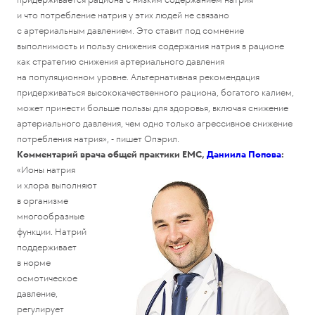
и что потребление натрия у этих людей не связано
с артериальным давлением. Это ставит под сомнение
выполнимость и пользу снижения содержания натрия в рационе
как стратегию снижения артериального давления
на популяционном уровне. Альтернативная рекомендация
придерживаться высококачественного рациона, богатого калием,
может принести больше пользы для здоровья, включая снижение
артериального давления, чем одно только агрессивное снижение
потребления натрия», - пишет Опэрил.
Комментарий врача общей практики ЕМС,
Даниила Попова
:
«Ионы натрия
и хлора выполняют
в организме
многообразные
функции. Натрий
поддерживает
в норме
осмотическое
давление,
регулирует