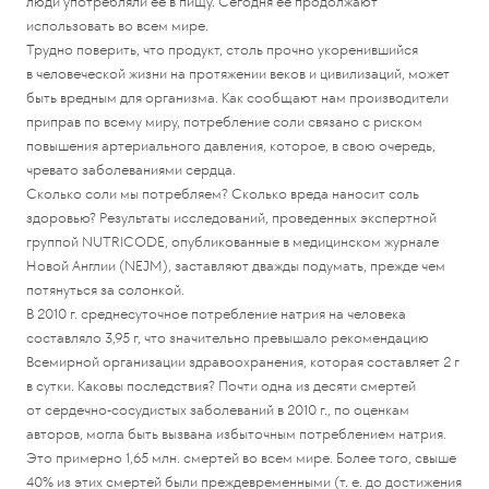
люди употребляли ее в пищу. Сегодня ее продолжают
использовать во всем мире.
Трудно поверить, что продукт, столь прочно укоренившийся
в человеческой жизни на протяжении веков и цивилизаций, может
быть вредным для организма. Как сообщают нам производители
приправ по всему миру, потребление соли связано с риском
повышения артериального давления, которое, в свою очередь,
чревато заболеваниями сердца.
Сколько соли мы потребляем? Сколько вреда наносит соль
здоровью? Результаты исследований, проведенных экспертной
группой NUTRICODE, опубликованные в медицинском журнале
Новой Англии (NEJM), заставляют дважды подумать, прежде чем
потянуться за солонкой.
В 2010 г. среднесуточное потребление натрия на человека
составляло 3,95 г, что значительно превышало рекомендацию
Всемирной организации здравоохранения, которая составляет 2 г
в сутки. Каковы последствия? Почти одна из десяти смертей
от сердечно-сосудистых заболеваний в 2010 г., по оценкам
авторов, могла быть вызвана избыточным потреблением натрия.
Это примерно 1,65 млн. смертей во всем мире. Более того, свыше
40% из этих смертей были преждевременными (т. е. до достижения