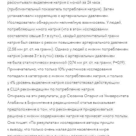
рассчитывали выделение натрия с мочой за 24 часа
(приблизительный показатель потребления натрия). Затем
устанавливали корреляцию с артериальным давлением.
Исследователи обнаружили нелинейную взаимосвязь. У людей,
потребляющих много натрия (что в этом исследовании
составляло свыше 5 г в сутки), каждый дополнительный грамм
натрия был связан с резким повышением артериального давления
(2,58 мм рт. ст. на грамм). Однако у людей с низким потреблением
натрия (менее 3 г в сутки) связь с артериальным давлением
не была статистически значимой (0,74 мм рт. ст. на грамм; P=0,19).
Примечательно, что только 10% участников исследования
попадали в категорию с низким потреблением натрия, и только
у 4% уровень выделения натрия соответствовал действующим
в США рекомендациям по потреблению натрия.
Опираясь на эти результаты, д-р Сюзанна Опэрил из Университета
Алабамы в Бирмингеме в редакционной статье высказывает
предположение о том, что рекомендация придерживаться
рациона с низким содержанием натрия не принесет много пользы.
Она пишет: «По результатам исследования авторы пришли
к выводу, что только очень малая доля населения в мире
придерживается рациона с низким содержанием натрия