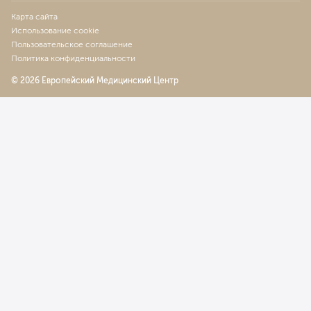
Рабипур (пр-во «Новартис», Индия)
Карта сайта
25
у. е.
2 375
₽
Использование cookie
Пользовательское соглашение
Введение вакцины против клещевого энцефалита
Политика конфиденциальности
Энцепур дети/взрослые (пр-во Германия)
19
у. е.
1 805
₽
© 2026 Европейский Медицинский Центр
Введение иммуноглобулина против клещевого
энцефалита 1 ампула (1 мл на 10 кг массы тела)
32
у. е.
3 040
₽
Введение вакцины против пневмококковой инфекции
(Пневмовакс 23)
87
у. е.
8 265
₽
Введение вакцины против гепатита А взрослым
(Альгавак- М)
48
у. е.
4 560
₽
Введение вакцины против гепатита B (Регевак)
47
у. е.
4 465
₽