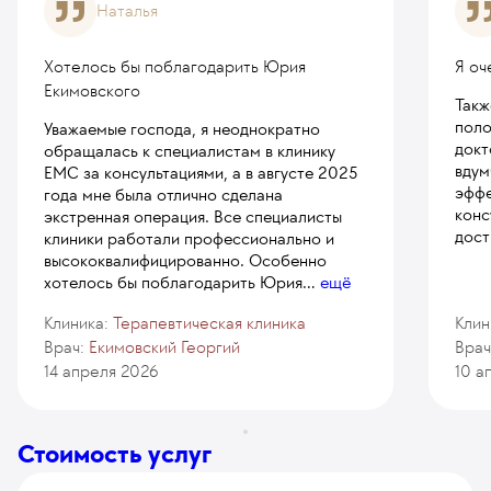
Наталья
Хотелось бы поблагодарить Юрия
Я оч
Екимовского
Такж
поло
Уважаемые господа, я неоднократно
докт
обращалась к специалистам в клинику
вдум
ЕМС за консультациями, а в августе 2025
эффе
года мне была отлично сделана
конс
экстренная операция. Все специалисты
дост
клиники работали профессионально и
высококвалифицированно. Особенно
хотелось бы поблагодарить Юрия
...
ещё
Клиника:
Терапевтическая клиника
Клин
Врач:
Екимовский Георгий
Врач
14 апреля 2026
10 а
Стоимость услуг