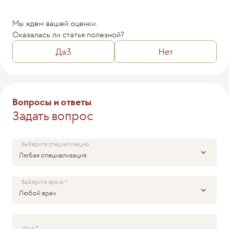
Мы ждем вашей оценки.
Оказалась ли статья полезной?
Да
3
Нет
Комментарий
Вопросы и ответы
Задать вопрос
ОТПРАВИТЬ
Выберите специализацию
Выберите врача
Имя