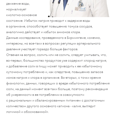
движение воды,
нормализует
кислотно-основное
состояние. Избыток натрия приводит к задержке воды
в организме, способствует повышению тонуса сосудов,
аналогично действует и избыток анионов хлора.
Данные исследования, проведенного в Бирмингеме, конечно,
интересны, но все-таки в вопросах регуляции артериального
давления участвует гораздо больше факторов.
Отвечая на вопрос, солить или не солить, следует учитывать, что,
во-первых, большинство продуктов уже содержит хлорид натрия,
и добавление соли в пищу может приводить к ее избыточному
суточному потреблению и, как следствие, повышению запасов
ионов натрия и хлора в организме. Во-вторых, с точки зрения
физиологии, данных, говорящих о вреде избыточного потребления
соли, на данный момент все-таки больше, поэтому рекомендация
об умеренности в ее потреблении в совокупности
с рациональным и сбалансированным питанием с достаточным
количеством другого основного катиона - калия, выглядит
логичной и обоснованной».