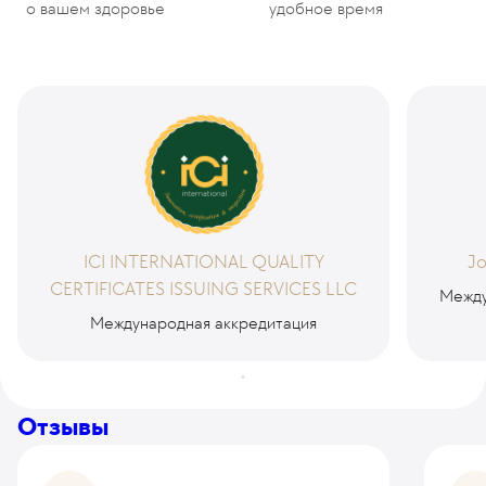
о вашем здоровье
удобное время
ICI INTERNATIONAL QUALITY
Jo
CERTIFICATES ISSUING SERVICES LLC
Между
Международная аккредитация
Отзывы