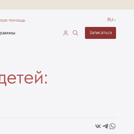
орую помощь
RU
граммы
Записаться
детей: