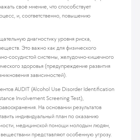
ражать своё мнение, что способствует
оцесс, и, соответственно, повышению
тщательную диагностику уровня риска,
веществ. Это важно как для физического
чно-сосудистой системы, желудочно-кишечного
сихического здоровья (предупреждение развития
зникновения зависимостей).
тов AUDIT (Alcohol Use Disorder Identification
stance Involvement Screening Test),
авоохранения. На основании результатов
тавить индивидуальный план по оказанию
димости, медицинской помощи молодым людям,
и веществами представляют особенную угрозу.