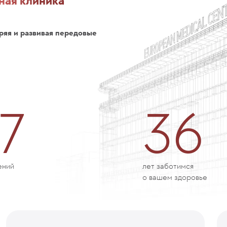
ная клиника
ряя и развивая передовые
7
36
ений
лет заботимся
о вашем здоровье