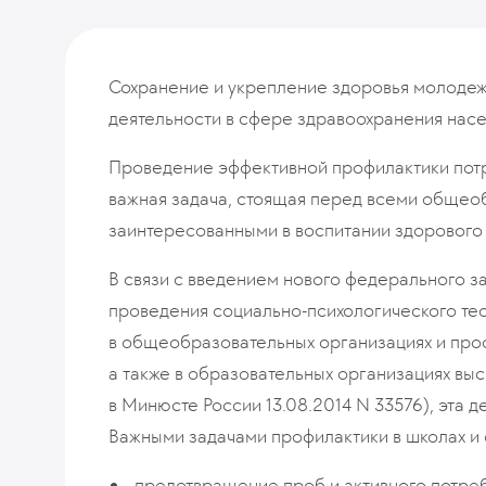
Сохранение и укрепление здоровья молодеж
деятельности в сфере здравоохранения насе
Проведение эффективной профилактики пот
важная задача, стоящая перед всеми общео
заинтересованными в воспитании здорового
В связи с введением нового федерального з
проведения социально-психологического те
в общеобразовательных организациях и про
а также в образовательных организациях вы
в Минюсте России 13.08.2014 N 33576), эта 
Важными задачами профилактики в школах и 
предотвращение проб и активного потре