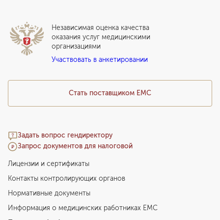
Локальный этический комитет
Прикрепление к EMC
Дистанционные услуги
Инвесторам
Истории лечения
ВЛЭК
Независимая оценка качества
Программы привилегий
Прайс-лист
оказания услуг медицинскими
организациями
Подарочный сертификат EMC
Участвовать в анкетировании
Медицинский туризм
Стать поставщиком ЕМС
Задать вопрос гендиректору
Запрос документов для налоговой
Лицензии и сертификаты
Контакты контролирующих органов
Нормативные документы
Информация о медицинских работниках EMC