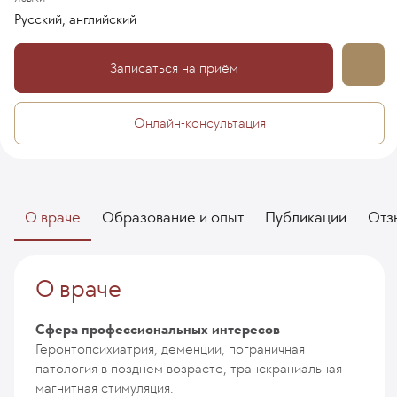
Русский, английский
Записаться на приём
Онлайн-консультация
О враче
Образование и опыт
Публикации
Отз
О враче
Сфера профессиональных интересов
Геронтопсихиатрия, деменции, пограничная
патология в позднем возрасте, транскраниальная
магнитная стимуляция.