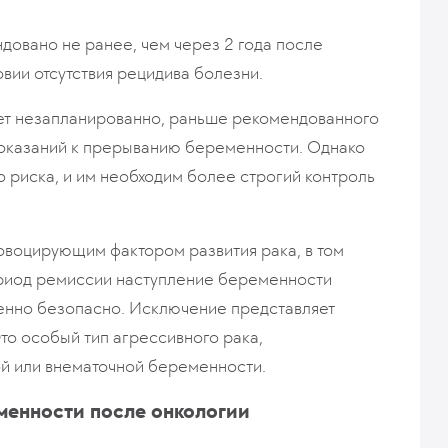
овано не ранее, чем через 2 года после
вии отсутствия рецидива болезни.
ает незапланированно, раньше рекомендованного
 показаний к прерыванию беременности. Однако
о риска, и им необходим более строгий контроль
овоцирующим фактором развития рака, в том
ериод ремиссии наступление беременности
енно безопасно. Исключение представляет
то особый тип агрессивного рака,
й или внематочной беременности.
менности после онкологии