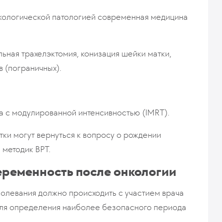
кологической патологией современная медицина
ная трахелэктомия, конизация шейки матки,
 (пограничных).
а с модулированной интенсивностью (IMRT).
ки могут вернуться к вопросу о рождении
 методик ВРТ.
еременность после онкологии
левания должно происходить с участием врача
 для определения наиболее безопасного периода