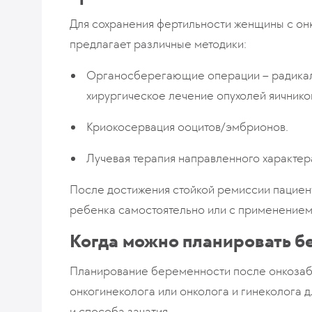
Для сохранения фертильности женщины с он
предлагает различные методики:
Органосберегающие операции – радикаль
хирургическое лечение опухолей яичников
Криокосервация ооцитов/эмбрионов.
Лучевая терапия направленного характер
После достижения стойкой ремиссии пациент
ребенка самостоятельно или c применением
Когда можно планировать б
Планирование беременности после онкозабо
онкогинеколога или онколога и гинеколога
и способа зачатия.