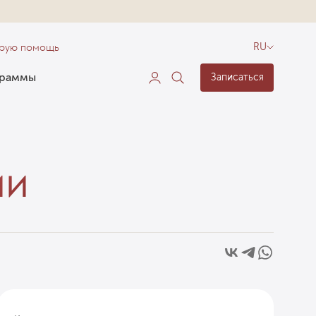
орую помощь
RU
граммы
Записаться
ии