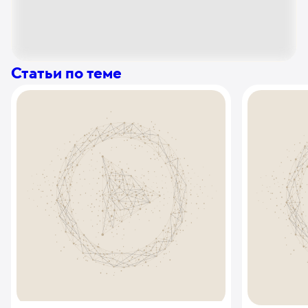
Повторный перенос эмбрионов
172
у. е.
16 340
₽
Хранение криоконсервированной спермы 12
Статьи по теме
месяцев
321
у. е.
30 495
₽
Перенос криоконсервированных эмбрионов
790
у. е.
75 050
₽
Использование донорской спермы в программе
ЭКО (1 образец)
333
у. е.
31 635
₽
HBA- тест
86
у. е.
8 170
₽
Использование донорского ооцита в программе
ЭКО (1 ооцит)
367
у. е.
34 865
₽