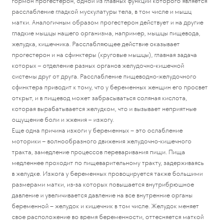
гормон прогестерон, одной из главных функций которого является
расслабление гладкой мускулатуры тела, в том числе и мышц
матки. Аналогичным образом прогестерон действует и на другие
гладкие мышцы нашего организма, например, мышцы пищевода,
желудка, кишечника. Расслабляющее действие оказывает
прогестерон и на сфинктеры (круговые мышцы), главная задача
которых – отделение разных органов желудочно-кишечной
системы друг от друга. Расслабление пищеводно-желудочного
сфинктера приводит к тому, что у беременных женщин его просвет
открыт, и в пищевод может забрасываться соляная кислота,
которая вырабатывается желудком, что и вызывает неприятные
ощущение боли и жжения – изжогу.
Еще одна причина изжоги у беременных – это ослабление
моторики – волнообразного движения желудочно-кишечного
тракта, замедление процессов переваривания пищи. Пища
медленнее проходит по пищеварительному тракту, задерживаясь
в желудке. Изжога у беременных провоцируется также большими
размерами матки, из-за которых повышается внутрибрюшное
давление и увеличивается давление на все внутренние органы
беременной – желудок и кишечник в том числе. Желудок меняет
свое расположение во время беременности, оттесняется маткой