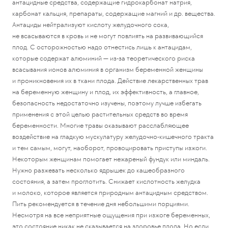
антацидные средства, содержащие гидрокарбонат натрия,
карбонат кальция, препараты, содержащие магний и др. вещества.
Антациды нейтрализуют кислоту желудочного сока,
не всасываются в кровь и не могут повлиять на развивающийся
плод. С осторожностью надо отнестись лишь к антацидам,
которые содержат алюминий — из-за теоретического риска
всасывания ионов алюминия в организм беременной женщины
и проникновения их в ткани плода. Действие лекарственных трав
на беременную женщину и плод, их эффективность, а главное,
безопасность недостаточно изучены, поэтому лучше избегать
применения с этой целью растительных средств во время
беременности. Многие травы оказывают расслабляющее
воздействие на гладкую мускулатуру желудочно-кишечного тракта
и тем самым, могут, наоборот, провоцировать приступы изжоги.
Некоторым женщинам помогает нежареный фундук или миндаль.
Нужно разжевать несколько ядрышек до кашеобразного
состояния, а затем проглотить. Снижает кислотность желудка
и молоко, которое является природным антацидным средством.
Пить рекомендуется в течение дня небольшими порциями.
Несмотря на все неприятные ощущения при изжоге беременных,
это состояние никак не сказывается на здоровье плода. Но если