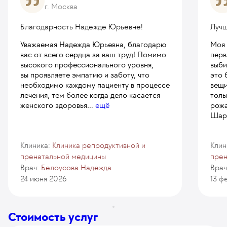
г. Москва
Благодарность Надежде Юрьевне!
Лучш
Уважаемая Надежда Юрьевна, благодарю
Моя 
вас от всего сердца за ваш труд! Помимо
перв
высокого профессионального уровня,
выби
вы проявляете эмпатию и заботу, что
это 
необходимо каждому пациенту в процессе
вещи
лечения, тем более когда дело касается
толь
женского здоровья
...
ещё
рожа
Шаро
Клиника:
Клиника репродуктивной и
Клин
пренатальной медицины
прен
Врач:
Белоусова Надежда
Врач
24 июня 2026
13 ф
Стоимость услуг