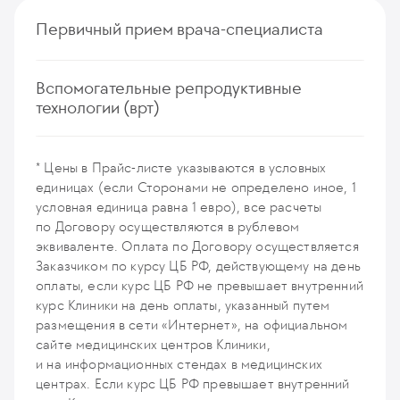
Первичный прием врача-специалиста
Прием (осмотр, консультация) врача гинеколога-
Вспомогательные репродуктивные
репродуктолога с проведением УЗ-исследования
технологии (врт)
состояния матки и яичников (первичный, повторный)
269
у. е.
25 555
₽
Индукция суперовуляции в программе ЭКО
Прием (осмотр, консультация) врача гинеколога-
116
у. е.
11 020
₽
* Цены в Прайс-листе указываются в условных
репродуктолога/доноры/суррогатные матери
единицах (если Сторонами не определено иное, 1
Повторная искусственная инсеминация (1 раз)
(первичный, повторный)
условная единица равна 1 евро), все расчеты
172
у. е.
16 340
₽
130
у. е.
12 350
₽
по Договору осуществляются в рублевом
эквиваленте. Оплата по Договору осуществляется
Идентификация и оценка зрелости ооцитов,
Прием врача гинеколога-репродуктолога (без
Заказчиком по курсу ЦБ РФ, действующему на день
созревание in-vitro
проведения УЗ-исследования состояния матки
оплаты, если курс ЦБ РФ не превышает внутренний
903
у. е.
85 785
₽
и яичников)
курс Клиники на день оплаты, указанный путем
180
у. е.
17 100
₽
размещения в сети «Интернет», на официальном
Культивирование эмбрионов с предварительной
сайте медицинских центров Клиники,
оценкой зрелости ооцитов, созревание in-vitro
Совместный прием (осмотр, консультация)
и на информационных стендах в медицинских
1 355
у. е.
128 725
₽
гинеколога-репродуктолога и эмбриолога
центрах. Если курс ЦБ РФ превышает внутренний
с проведением УЗ-исследования состояния матки