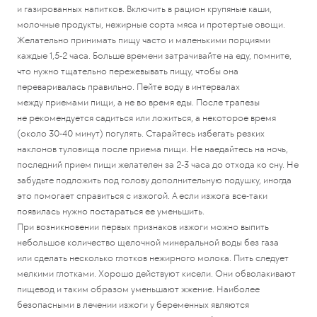
и газированных напитков. Включить в рацион крупяные каши,
молочные продукты, нежирные сорта мяса и протертые овощи.
Желательно принимать пищу часто и маленькими порциями
каждые 1,5-2 часа. Больше времени затрачивайте на еду, помните,
что нужно тщательно пережевывать пищу, чтобы она
переваривалась правильно. Пейте воду в интервалах
между приемами пищи, а не во время еды. После трапезы
не рекомендуется садиться или ложиться, а некоторое время
(около 30-40 минут) погулять. Старайтесь избегать резких
наклонов туловища после приема пищи. Не наедайтесь на ночь,
последний прием пищи желателен за 2-3 часа до отхода ко сну. Не
забудьте подложить под голову дополнительную подушку, иногда
это помогает справиться с изжогой. А если изжога все-таки
появилась нужно постараться ее уменьшить.
При возникновении первых признаков изжоги можно выпить
небольшое количество щелочной минеральной воды без газа
или сделать несколько глотков нежирного молока. Пить следует
мелкими глотками. Хорошо действуют кисели. Они обволакивают
пищевод и таким образом уменьшают жжение. Наиболее
безопасными в лечении изжоги у беременных являются