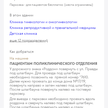
1 183
у. е.
112 385
₽
Парковка - для пациентов бесплатно (места ограничены)
Хранение криоконсервированных эмбрионов/
В этом здании
ооцитов (12 мес)
321
у. е.
30 495
₽
Клиника гинекологии и онкогинекологии
Клиника репродуктивной и пренатальной медицины
Вспомогательный хэтчинг
Детская клиника
145
у. е.
13 775
₽
еще 12 подразделений
Спермограмма с определением морфологии
Как добраться
по Крюгеру
141
у. е.
13 395
₽
На машине
ПАЦИЕНТАМ ПОЛИКЛИНИЧЕСКОГО ОТДЕЛЕНИЯ
МАР-тест
У дорожного знака «Роддом» повернуть с ул. Правды
43
у. е.
4 085
₽
под шлагбаум. Для проезда под шлагбаум
необходимо позвонить на прямой номер *7610.
Далее нужно проехать до конца дома №17/19,
Поиск единичных сперматозоидов
повернуть направо и затем налево под шлагбаум.
188
у. е.
17 860
₽
После шлагбаума повернуть налево на гостевую
парковку.
Перенос эмбрионов
Для выезда с парковки необходимо проехать вдоль
516
у. е.
49 020
₽
роддома и свернуть налево под первый шлагбаум.
После шлагбаума повернуть налево и сразу