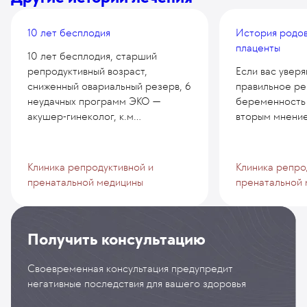
10 лет бесплодия
История родов
плаценты
10 лет бесплодия, старший
репродуктивный возраст,
Если вас уверя
сниженный овариальный резерв, 6
правильное р
неудачных программ ЭКО —
беременность 
акушер-гинеколог, к.м...
вторым мнение
Клиника репродуктивной и
Клиника репро
пренатальной медицины
пренатальной
Получить консультацию
Своевременная консультация предупредит
негативные последствия для вашего здоровья