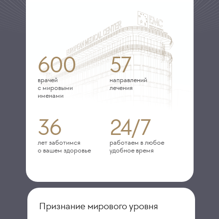
600
57
врачей
направлений
с мировыми
лечения
именами
36
24/7
лет заботимся
работаем в любое
о вашем здоровье
удобное время
Признание мирового уровня