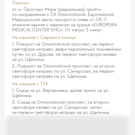
Пешком
31 625
у. е.
3 004 375
₽
от м. Проспект Мира (радиальная) пройти
Брюшно-промежностная экстирпация прямой кишки
по направлению к СК Олимпийский. Европейский
10 753
у. е.
1 021 535
₽
Робот-ассистированная брюшно-промежностная
Медицинский центр находится слева от СК: 7-
экстирпация прямой кишки с переворотом,
этажное здание с надписью на крыше «EUROPEAN
Геморроидэктомия (категория 1 - удаление одного
MEDICAL CENTER EMC». От метро 5 минут.
парааортальная лимфаденэктомия с врастанием
геморроидального узла)
На машине c Садового кольца
в соседние структуры и органы не более 2-х
3 910
у. е.
371 450
₽
1. Поворот на Олимпийский проспект, на первом
(категория сложности 3)
светофоре направо, вверх параллельно трамвайным
31 625
у. е.
3 004 375
₽
путям по ул. Дурова, на первом светофоре налево
Геморроидэктомия (категория 2 - удаление до 3-х
на ул. Щепкина.
геморроидальных узлов)
Робот-ассистированная брюшно-промежностная
2. Поворот на Олимпийский проспект, на втором
4 691
у. е.
445 645
₽
экстирпация прямой кишки с переворотом,
светофоре направо по ул. Самарская, на первом
светофоре направо на ул. Щепкина.
парааортальная лимфаденэктомия с врастанием
Геморроидэктомия (категория 3 - комбинированное
в соседние структуры и органы 3 и более
На машине с ТТК
удаление более 3-х геморроидальных узлов)
(категория сложности 4)
1. Съезд на ул. Верземнека, далее прямо на ул.
5 474
у. е.
520 030
₽
Щепкина.
31 625
у. е.
3 004 375
₽
2. Съезд на Олимпийский проспект, на втором
Удаление инородных тел из прямой кишки (в
светофоре налево на ул. Самарская, затем
Робот-ассистированная правосторонняя
на первом светофоре направо на ул. Щепкина.
условиях операционной через промежность)
гемиколэктомия, D3 лимфаденэктомия с врастанием
3 795
у. е.
360 525
₽
в соседние структуры и органы 3 и более
(категория сложности 4)
Удаление инородных тел из прямой кишки