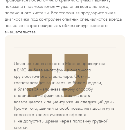
показана пневмоэктомия — удаления всего легкого,
пораженного кистами. Всесторонняя предварительная
диагностика под контролем опытных специалистов всегда
позволяет спрогнозировать объем хирургического
вмешательства.
Лечение кисты легкого в Москве проводится
в EMC на базе многофункционального
круглосуточного стационара. Обычно
госпитализация занимает не более недели,
а благодаря малоинвазивному способу
оперирования физическая активность
возвращается к пациенту уже на следующий день.
Кроме того, данный способ позволяет достигнуть
хорошего косметического эффекта
и не допустить шрама через половину грудной
клетки.