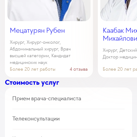
Мецатурян Рубен
Каабак Ми
Михайлови
Хирург, Хирург-онколог,
Абдоминальный хирург, Врач
Хирург, Детски
высшей категории, Кандидат
Доктор медицин
медицинских наук
Более 20 лет работы
4 отзыва
Более 20 лет р
Стоимость услуг
Прием врача-специалиста
Прием (осмотр, консультация) врача-
Телеконсультации
колопроктолога (первичный, повторный)
235
у. е.
22 325
₽
Дистанционная консультация врача-колопроктолога