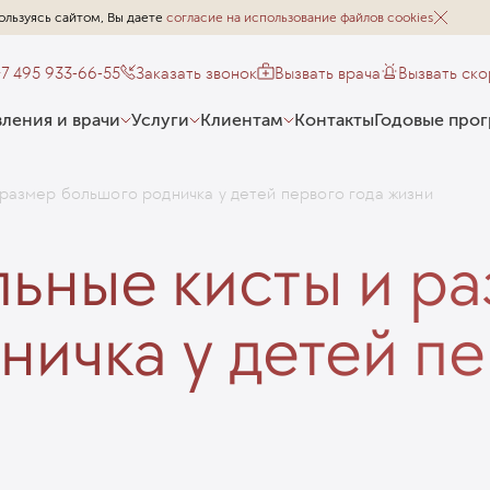
ользуясь сайтом, Вы даете
согласие на использование файлов cookies
+7 495 933-66-55
Заказать звонок
Вызвать врача
Вызвать ск
ления и врачи
Услуги
Клиентам
Контакты
Годовые про
размер большого родничка у детей первого года жизни
ьные кисты и р
ичка у детей пе