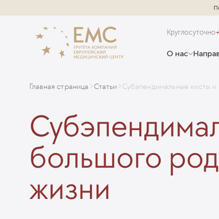
П
Круглосуточно
О нас
Направ
Главная страница
Статьи
Субэпендимальные кисты и 
Субэпендимал
большого родн
жизни