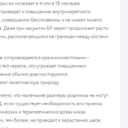
рых он исчезает в 4 или в 18 месяцев.
а приведет к повышению внутричерепного
и», совершенно беспочвенны и не имеют ничего
а. Даже при закрытии БР череп продолжает расти
кани, располагающихся на границах между костями
ые сопровождаются краниосинестозами –
стей черепа, что угрожает повышением
нения обычно диагностируются
меют генетическую природу.
нятно, что маленькие размеры родничка не могут
Д, если существует необходимость его приема.
ческих и терапевтических дозах никак
 и, тем более, не приводит к зарастанию швов