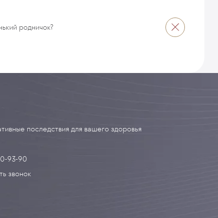
нький родничок?
тивные последствия для вашего здоровья
90-93-90
ть звонок