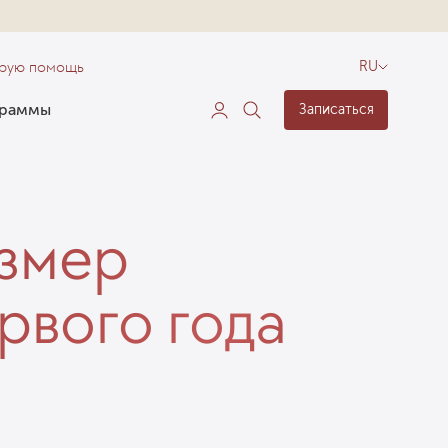
орую помощь
RU
граммы
Записаться
азмер
рвого года