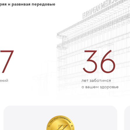
ряя и развивая передовые
7
36
ений
лет заботимся
о вашем здоровье