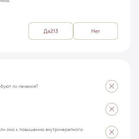
ния.
Да
213
Нет
ебуют ли лечения?
 ли оно к повышению внутричерепного