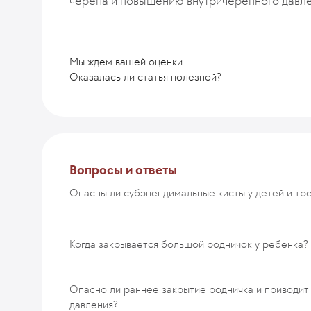
черепа и повышению внутричерепного давле
Мы ждем вашей оценки.
Оказалась ли статья полезной?
Комментарий
Вопросы и ответы
Опасны ли субэпендимальные кисты у детей и тр
ОТПРАВИТЬ
Когда закрывается большой родничок у ребенка?
Опасно ли раннее закрытие родничка и приводит
давления?