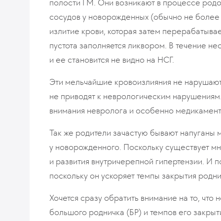
полости ГМ. Они возникают в процессе родо
сосудов у новорожденных (обычно не более 1
излитие крови, которая затем перерабатыва
пустота заполняется ликвором. В течение не
и ее становится не видно на НСГ.
Эти мельчайшие кровоизлияния не нарушают
не приводят к неврологическим нарушениям.
внимания невролога и особенно медикаменто
Так же родители зачастую бывают напуганы
у новорожденного. Поскольку существует мне
и развития внутричерепной гипертензии. И 
поскольку он ускоряет темпы закрытия родни
Хочется сразу обратить внимание на то, что
большого родничка (БР) и темпов его закрыт