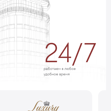
24/7
работаем в любое
удобное время