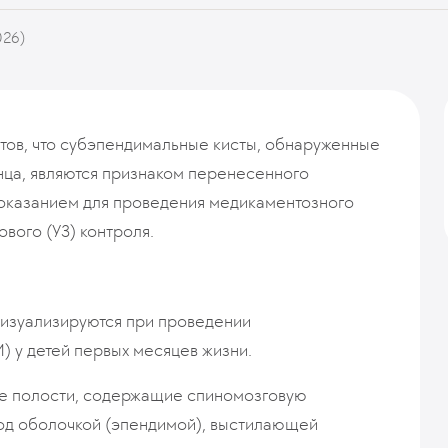
026)
ов, что субэпендимальные кисты, обнаруженные
нца, являются признаком перенесенного
показанием для проведения медикаментозного
ового (УЗ) контроля.
визуализируются при проведении
) у детей первых месяцев жизни.
ие полости, содержащие спиномозговую
под оболочкой (эпендимой), выстилающей