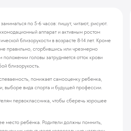
аниматься по 5-6 часов: пишут, читают, рисуют.
 аккомодационный аппарат и активным ростом
ческой близорукости в возрасте 8-14 лет. Кроме
т не правильно, сгорбившись или чрезмерно
м положении головы затрудняется отток крови
обой близорукость.
успеваемость, понижает самооценку ребенка,
и, выборе вида спорта и будущей профессии.
ителям первоклассника, чтобы сберечь хорошее
е место ребёнка. Родители должны помнить,
озвоночник испытывают колоссальную нагрузку.