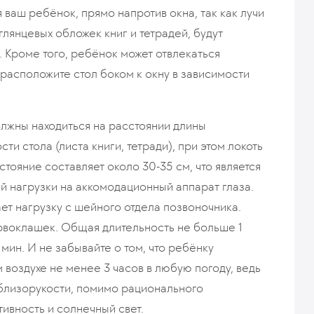
я ваш ребёнок, прямо напротив окна, так как лучи
глянцевых обложек книг и тетрадей, будут
. Кроме того, ребёнок может отвлекаться
расположите стол боком к окну в зависимости
должны находиться на расстоянии длины
ти стола (листа книги, тетради), при этом локоть
тояние составляет около 30-35 см, что является
 нагрузки на аккомодационный аппарат глаза.
ает нагрузку с шейного отдела позвоночника.
рвоклашек. Общая длительность не больше 1
мин. И не забывайте о том, что ребёнку
воздухе не менее 3 часов в любую погоду, ведь
 близорукости, помимо рационального
тивность и солнечный свет.