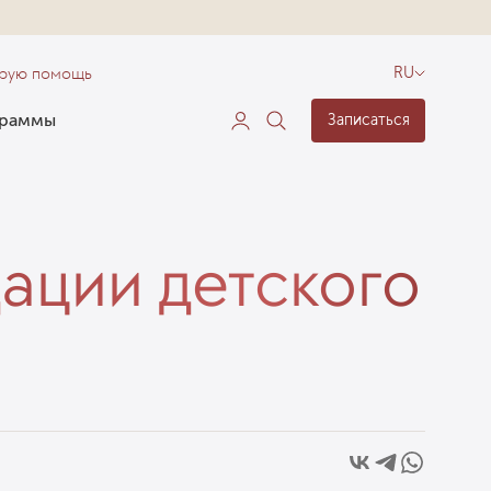
орую помощь
RU
граммы
Записаться
ации детского