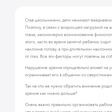
Став школьниками, дети начинают ежедневно з
Поэтому, в связи с возросшей нагрузкой на
глаза, закономерно возникновение физиологи
этого, часто во время занятий ребенок сиди
наклонив голову, а при длительном наклонно
от глаз. Все эти факторы могут повлечь за с
Нарушение зрения отрицательно влияет на 
ограничивает его в общении со сверстникам
Так на что же нужно обратить внимание род
зрение как можно дольше?
Очень важно правильно организовать рабоче
что с первых дней школьной жизни глаза и п