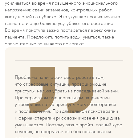
усиливаться во время повышенного эмоционального
напряжения: сдачи экзаменов, контрольных работ,
выступлений на публике. Это ухудшает социализацию
пациента и еще больше усугубляет его состояние.
Во время приступа важно постараться переключить
пациента. Предложить попить воды, умыться, такие
элементарные вещи часто помогают.
Проблема панических расстройств в том,
что стрессовые ситуации, провоцирующие
приступы, нельзя убрать из повседневной жизни.
При серьезном эмоциональном напряжении
у тревожных натур приступы могут повторяться
и после лечения. При длительной психотерапии
и фармакотерапии риск возникновения рецидива
уменьшается. Поэтому важно пройти полный курс
лечения, не прерывать его без согласования