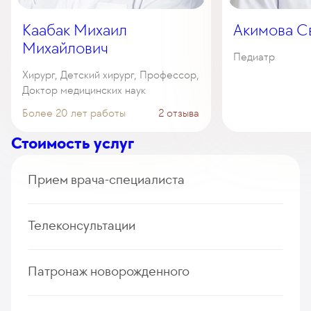
Каабак Михаил
Акимова С
Михайлович
Педиатр
Хирург, Детский хирург, Профессор,
Доктор медицинских наук
Более 20 лет работы
2 отзыва
Стоимость услуг
Прием врача-специалиста
Прием (осмотр, консультация) детского врача-
Телеконсультации
гинеколога (первичный, повторный)
235
у. е.
22 325
₽
Дистанционная консультация врача-педиатра
Патронаж новорожденного
Прием (осмотр, консультация) детского врача-
(первичная, повторная)
гинеколога, диагностический (первичный,
235
у. е.
22 325
₽
повторный)
Патронажный осмотр новорожденного врачом-