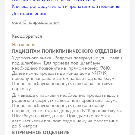
2 995
у. е.
284 525
₽
Клиника репродуктивной и пренатальной медицины
Детская клиника
еще 12 подразделений
Как добраться
На машине
ПАЦИЕНТАМ ПОЛИКЛИНИЧЕСКОГО ОТДЕЛЕНИЯ
У дорожного знака «Роддом» повернуть с ул. Правды
под шлагбаум. Для проезда под шлагбаум
необходимо позвонить на прямой номер *7610.
Далее нужно проехать до конца дома №17/19,
повернуть направо и затем налево под шлагбаум.
После шлагбаума повернуть налево на гостевую
парковку.
Для выезда с парковки необходимо проехать вдоль
роддома и свернуть налево под первый шлагбаум.
После шлагбаума повернуть налево и сразу
направо, затем ехать вдоль дома №11 до шлагбаума.
Шлагбаум на выезд на ул. Правды открывается
автоматически при подъезде к нему на расстояние
до 3 метров.
В ПРИЕМНОЕ ОТДЕЛЕНИЕ