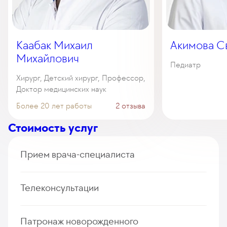
Каабак Михаил
Акимова С
Михайлович
Педиатр
Хирург, Детский хирург, Профессор,
Доктор медицинских наук
Более 20 лет работы
2 отзыва
Стоимость услуг
Прием врача-специалиста
Прием (осмотр, консультация) детского врача-
Телеконсультации
гинеколога (первичный, повторный)
235
у. е.
22 325
₽
Дистанционная консультация врача-педиатра
Патронаж новорожденного
Прием (осмотр, консультация) детского врача-
(первичная, повторная)