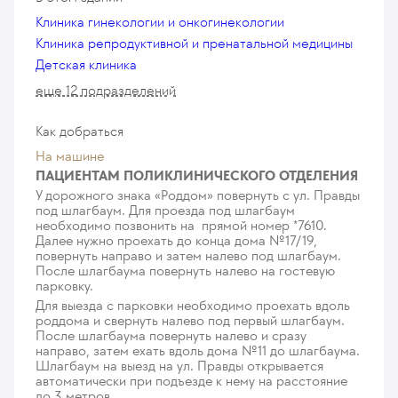
паронихия более 2 см у детей в условиях
Клиника гинекологии и онкогинекологии
операционной (категория сложности 3)
Клиника репродуктивной и пренатальной медицины
2 995
у. е.
284 525
₽
Детская клиника
еще 12 подразделений
Как добраться
На машине
ПАЦИЕНТАМ ПОЛИКЛИНИЧЕСКОГО ОТДЕЛЕНИЯ
У дорожного знака «Роддом» повернуть с ул. Правды
под шлагбаум. Для проезда под шлагбаум
необходимо позвонить на прямой номер *7610.
Далее нужно проехать до конца дома №17/19,
повернуть направо и затем налево под шлагбаум.
После шлагбаума повернуть налево на гостевую
парковку.
Для выезда с парковки необходимо проехать вдоль
роддома и свернуть налево под первый шлагбаум.
После шлагбаума повернуть налево и сразу
направо, затем ехать вдоль дома №11 до шлагбаума.
Шлагбаум на выезд на ул. Правды открывается
автоматически при подъезде к нему на расстояние
до 3 метров.