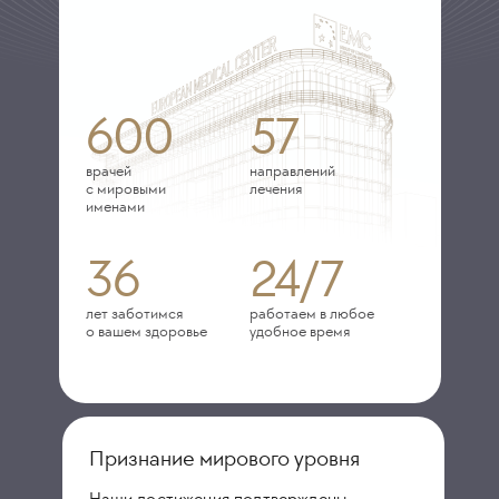
600
57
врачей
направлений
с мировыми
лечения
именами
36
24/7
лет заботимся
работаем в любое
о вашем здоровье
удобное время
Признание мирового уровня
Наши достижения подтверждены