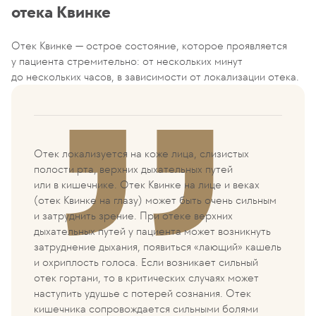
отека Квинке
Отек Квинке — острое состояние, которое проявляется
у пациента стремительно: от нескольких минут
до нескольких часов, в зависимости от локализации отека.
Отек локализуется на коже лица, слизистых
полости рта, верхних дыхательных путей
или в кишечнике. Отек Квинке на лице и веках
(отек Квинке на глазу) может быть очень сильным
и затруднить зрение. При отеке верхних
дыхательных путей у пациента может возникнуть
затруднение дыхания, появиться «лающий» кашель
и охриплость голоса. Если возникает сильный
отек гортани, то в критических случаях может
наступить удушье с потерей сознания. Отек
кишечника сопровождается сильными болями