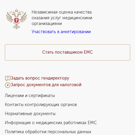
Дистанционные услуги
Инвесторам
Истории лечения
ВЛЭК
Независимая оценка качества
Программы привилегий
Прайс-лист
оказания услуг медицинскими
организациями
Подарочный сертификат EMC
Участвовать в анкетировании
Медицинский туризм
Стать поставщиком ЕМС
Задать вопрос гендиректору
Запрос документов для налоговой
Лицензии и сертификаты
Контакты контролирующих органов
Нормативные документы
Информация о медицинских работниках EMC
Политика обработки персональных данных