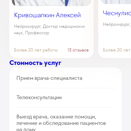
Чеснулис
Кривошапкин Алексей
Нейрохирург
Нейрохирург, Доктор медицинских
наук, Профессор
Более 20 лет работы
13 отзывов
Более 20 лет
Стоимость услуг
Прием врача-специалиста
Прием (осмотр, консультация) иностранного
Телеконсультации
профессора нейрохирургии, расширенный
(первичный, повторный)
540
Дистанционная консультация врача-
у. е.
51 300
₽
Выезд врача, оказание помощи,
нейрохирурга (первичная, повторная)
лечение и обследование пациентов
Прием (осмотр, консультация) врача-невролога
235
у. е.
22 325
₽
на дому
(паркинсонология) (первичный, повторный)