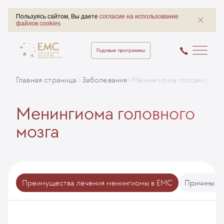
Пользуясь сайтом, Вы даете
согласие на использование
файлов cookies
Годовые программы
Главная страница
Заболевания
Менингиома головного м
Менингиома головного
мозга
Преимущества лечения менингиомы в ЕМС
Причины оп