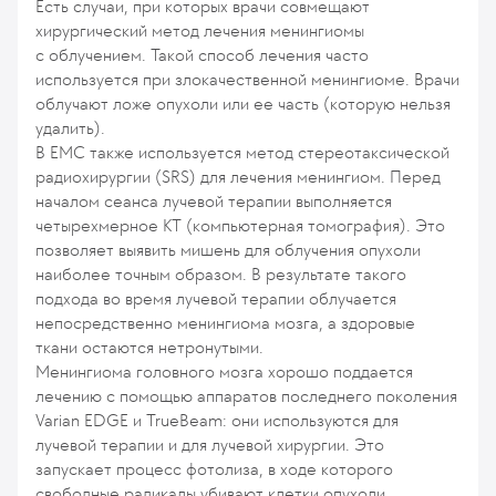
Есть случаи, при которых врачи совмещают
хирургический метод лечения менингиомы
с облучением. Такой способ лечения часто
используется при злокачественной менингиоме. Врачи
облучают ложе опухоли или ее часть (которую нельзя
удалить).
В ЕМС также используется метод стереотаксической
радиохирургии (SRS) для лечения менингиом. Перед
началом сеанса лучевой терапии выполняется
четырехмерное КТ (компьютерная томография). Это
позволяет выявить мишень для облучения опухоли
наиболее точным образом. В результате такого
подхода во время лучевой терапии облучается
непосредственно менингиома мозга, а здоровые
ткани остаются нетронутыми.
Менингиома головного мозга хорошо поддается
лечению с помощью аппаратов последнего поколения
Varian EDGE и TrueBeam: они используются для
лучевой терапии и для лучевой хирургии. Это
запускает процесс фотолиза, в ходе которого
свободные радикалы убивают клетки опухоли.