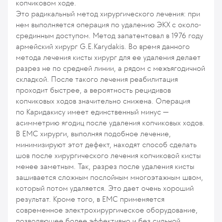
копчиковом ходе.
Это радикальный метод хирургического лечения: при
нем выполняется операция по удалению ЭКХ с около-
срединным доступом. Метод запатентовал в 1976 году
армейский хирург G.E.Karydakis. Во время данного
метода лечения кисты хирург для ее удаления делает
разрез не по средней линии, а рядом с межъягодичной
складкой. После такого лечения реабилитация
проходит быстрее, а вероятность рецидивов
копчиковых ходов значительно снижена. Операция
по Каридакису имеет единственный минус —
асимметрию ягодиц после удаления копчиковых ходов.
В ЕМС хирурги, выполняя подобное лечение,
минимизируют этот дефект, находят способ сделать
шов после хирургического лечения копчиковой кисты
менее заметным. Так, разрез после удаления кисты
зашивается сложным послойным многоэтажным швом,
который потом удаляется. Это дает очень хороший
результат. Кроме того, в ЕМС применяется
современное электрохирургическое оборудование,
позволяющее более эффективно и без сильной