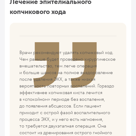
Лечение эпителиального
копчикового хода
Врачи рекомендуют удалять копчиковый ход.
Чем раньше будет проведено хирургическое
вмешательство, тем легче операция
и больше шансов на полное выздоровление
после удаления ЭКХ, а также низкая
вероятность повторных воспалений. Гораздо
эффективнее копчиковая киста лечится
в «спокойном» периоде без воспаления,
до появления абсцессов. Если пациент
приходит с острой фазой воспалительного
процесса ЭКХ, и у него есть нагноения,
то требуется двухэтапная операция. Она
состоит из дренирования острого гнойного