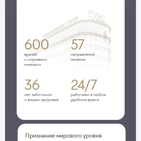
600
57
врачей
направлений
с мировыми
лечения
именами
36
24/7
лет заботимся
работаем в любое
о вашем здоровье
удобное время
Признание мирового уровня