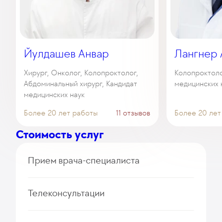
Йулдашев Анвар
Лангнер 
Хирург, Онколог, Колопроктолог,
Колопроктоло
Абдоминальный хирург, Кандидат
медицинских 
медицинских наук
Более 20 лет работы
11 отзывов
Более 20 лет
Стоимость услуг
Прием врача-специалиста
Прием (осмотр, консультация) врача-
Телеконсультации
колопроктолога (первичный, повторный)
235
у. е.
22 325
₽
Дистанционная консультация врача-