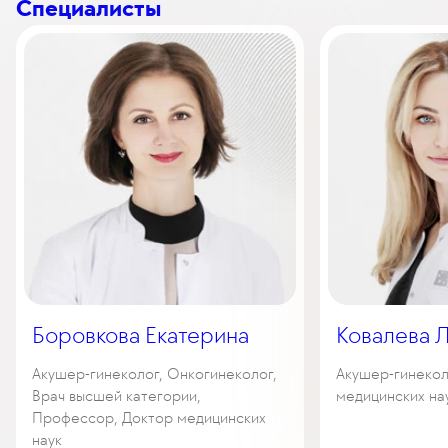
Специалисты
Боровкова Екатерина
Ковалева 
Акушер-гинеколог, Онкогинеколог,
Акушер-гинекол
Врач высшей категории,
медицинских на
Профессор, Доктор медицинских
наук