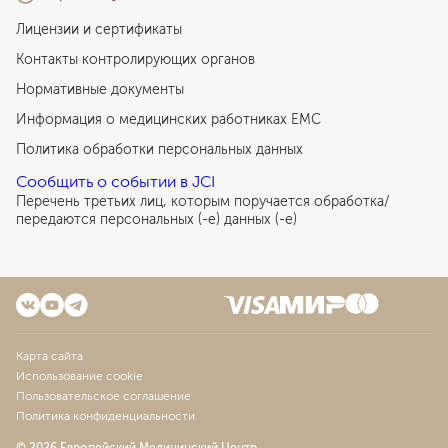
труб
Лицензии и сертификаты
8 729
у. е.
829 255
₽
Контакты контролирующих органов
Адбоминальая операция на придатках матки
Нормативные документы
8 223
у. е.
781 185
₽
Информация о медицинских работниках EMC
Устранение генитального пролапса 1 степени
Политика обработки персональных данных
3 795
у. е.
360 525
₽
Сообщить о событии в JCI
Устранение генитального пролапса 2 степени
Перечень третьих лиц, которым поручается обработка/
5 819
у. е.
552 805
₽
передаются персональных (-е) данных (-е)
Устранение генитального пролапса 3 степени
7 380
у. е.
701 100
₽
Церкляж шейки матки
4 364
у. е.
414 580
₽
Карта сайта
Использование cookie
Леваторопластика
Пользовательское соглашение
3 910
у. е.
371 450
₽
Политика конфиденциальности