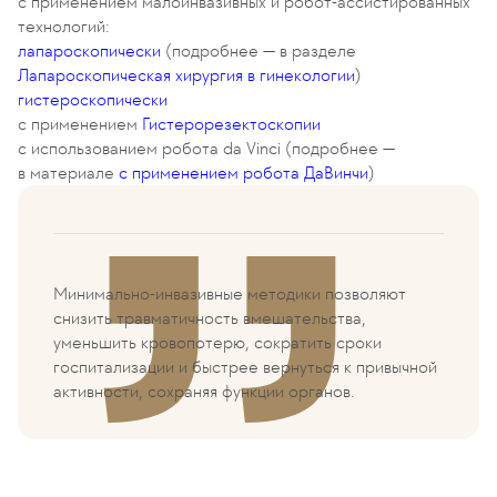
с применением малоинвазивных и робот-ассистированных
технологий:
лапароскопически
(подробнее — в разделе
Лапароскопическая хирургия в гинекологии
)
гистероскопически
с применением
Гистерорезектоскопии
с использованием робота da Vinci (подробнее —
в материале
с применением робота ДаВинчи
)
Минимально-инвазивные методики позволяют
снизить травматичность вмешательства,
уменьшить кровопотерю, сократить сроки
госпитализации и быстрее вернуться к привычной
активности, сохраняя функции органов.