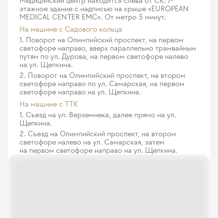
Медицинский центр находится слева от СК: 7-
этажное здание с надписью на крыше «EUROPEAN
MEDICAL CENTER EMC». От метро 5 минут.
Лапароскопическая сакрокольпопексия
На машине c Садового кольца
11 638
у. е.
1 105 610
₽
1. Поворот на Олимпийский проспект, на первом
светофоре направо, вверх параллельно трамвайным
Лапаротомная сакрокольпопексия
путям по ул. Дурова, на первом светофоре налево
10 120
у. е.
961 400
₽
на ул. Щепкина.
2. Поворот на Олимпийский проспект, на втором
Лапароскопическая транспозиция яичников
светофоре направо по ул. Самарская, на первом
6 958
у. е.
661 010
₽
светофоре направо на ул. Щепкина.
На машине с ТТК
Кольпоперинеоррафия с леваторопластикой
1. Съезд на ул. Верземнека, далее прямо на ул.
6 958
у. е.
661 010
₽
Щепкина.
2. Съезд на Олимпийский проспект, на втором
светофоре налево на ул. Самарская, затем
Передне-задняя кольпорафия при пролапсе 1
на первом светофоре направо на ул. Щепкина.
степени
5 060
у. е.
480 700
₽
Передне-задняя кольпорафия при пролапсе 2
степени
5 693
у. е.
540 835
₽