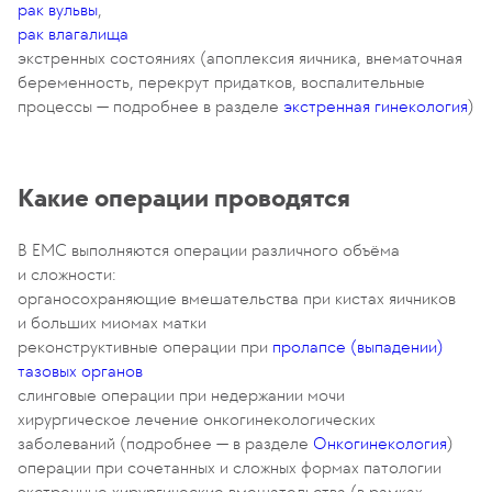
рак вульвы
,
рак влагалища
экстренных состояниях (апоплексия яичника, внематочная
беременность, перекрут придатков, воспалительные
процессы — подробнее в разделе
экстренная гинекология
)
Какие операции проводятся
В EMC выполняются операции различного объёма
и сложности:
органосохраняющие вмешательства при кистах яичников
и больших миомах матки
реконструктивные операции при
пролапсе (выпадении)
тазовых органов
слинговые операции при недержании мочи
хирургическое лечение онкогинекологических
заболеваний (подробнее — в разделе
Онкогинекология
)
операции при сочетанных и сложных формах патологии
экстренные хирургические вмешательства (в рамках