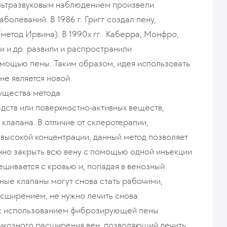
льтразвуковым наблюдением произвели
болеваний. В 1986 г. Григг создал пену,
метод Ирвина). В 1990х гг. Каберра, Монфро,
и и др. развили и распространили
мощью пены. Таким образом, идея использовать
не является новой.
ущества метода
ств или поверхностно-активных веществ,
лапана. В отличие от склеротерапии,
высокой концентрации, данный метод позволяет
енно закрыть всю вену с помощью одной инъекции
ешивается с кровью и, попадая в венозный
ные клапаны могут снова стать рабочими,
сширением, не нужно лечить снова.
 с использованием фиброзирующей пены
рикозного расширения вен, позволяющий лечить