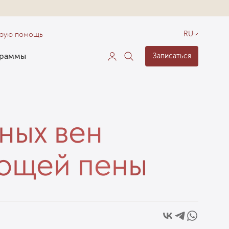
орую помощь
RU
граммы
Записаться
ных вен
ющей пены