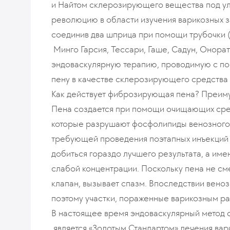
и Найтом склерозирующего вещества под у
революцию в области изучения варикозных за
соединив два шприца при помощи трубочки (
Минго Гарсия, Тессари, Гаше, Садун, Онорат
эндоваскулярную терапию, проводимую с по
пену в качестве склерозирующего средства 
Как действует фиброзирующая пена? Преим
Пена создается при помощи очищающих сред
которые разрушают фосфолипиды венозного к
требующей проведения поэтапных инъекций 
добиться гораздо лучшего результата, а им
слабой концентрации. Поскольку пена не см
клапан, вызывает спазм. Впоследствии веноз
поэтому участки, пораженные варикозным ра
В настоящее время эндоваскулярный метод
является «Золотым Стандартом» лечения ва