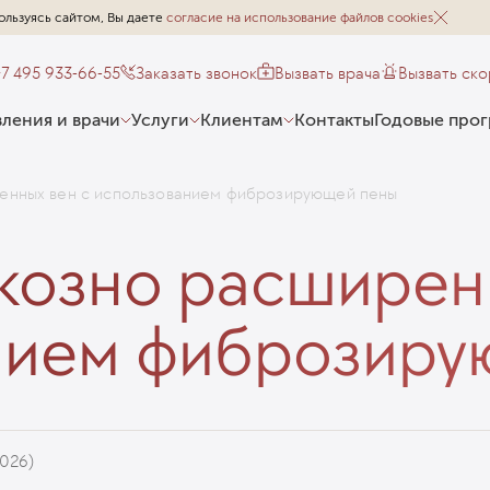
ользуясь сайтом, Вы даете
согласие на использование файлов cookies
+7 495 933-66-55
Заказать звонок
Вызвать врача
Вызвать ск
ления и врачи
Услуги
Клиентам
Контакты
Годовые про
енных вен с использованием фиброзирующей пены
козно расширен
нием фиброзиру
2026)