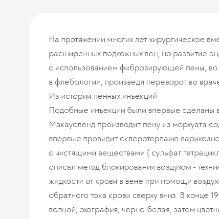
На протяжении многих лет хирургическое в
расширенных подкожных вен, но развитие э
с использованием фиброзирующей пены, во
в флебологии, произведя переворот во врач
Из истории пенных инъекций
Подобные инъекции были впервые сделаны в 
Макаусленд производит пену из морхуата соды
впервые провидит склеротерпаию варикозн
с чистящими веществами ( сульфат тетрацик
описал метод блокирования воздухом - техн
жидкости от крови в вене при помощи воздух
обратного тока крови сверху вниз. В конце 
волной, эхография, черно-белая, затем цвет