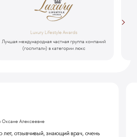
Luxury Lifestyle Awards
Лучшая международная частная группа компаний
Ч
(госпитали) в категории люкс
й Оксане Алексеевне
о лет, отзывчивый, знающий врач, очень