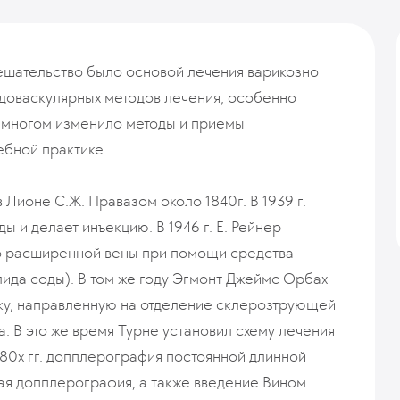
мешательство было основой лечения варикозно
ндоваскулярных методов лечения, особенно
 многом изменило методы и приемы
ебной практике.
Лионе С.Ж. Правазом около 1840г. В 1939 г.
 и делает инъекцию. В 1946 г. Е. Рейнер
о расширенной вены при помощи средства
лида соды). В том же году Эгмонт Джеймс Орбах
ику, направленную на отделение склерозтрующей
а. В это же время Турне установил схему лечения
1980х гг. допплерография постоянной длинной
ная допплерография, а также введение Вином