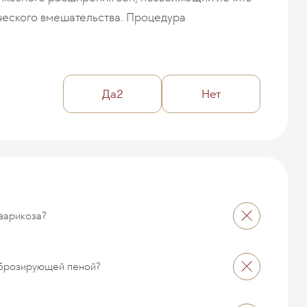
ического вмешательства. Процедура
Да
2
Нет
варикоза?
иброзирующей пеной?